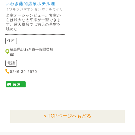
いわき藤間温泉ホテル浬
イワキフジマオンセンホテルカイリ
全室オーシャンビュー。客室か
らは雄大な太平洋が一望できま
す。露天風呂では満天の星空を
眺めな...
住所
福島県いわき市平藤間柴崎
60
電話
0246-39-2670
< TOPページへもどる