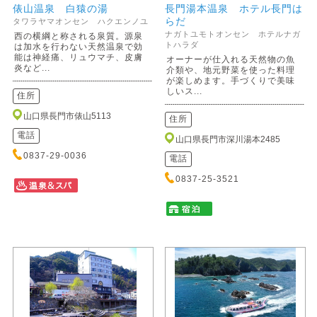
俵山温泉 白猿の湯
長門湯本温泉 ホテル長門は
らだ
タワラヤマオンセン ハクエンノユ
ナガトユモトオンセン ホテルナガ
西の横綱と称される泉質。源泉
トハラダ
は加水を行わない天然温泉で効
能は神経痛、リュウマチ、皮膚
オーナーが仕入れる天然物の魚
炎など...
介類や、地元野菜を使った料理
が楽しめます。手づくりで美味
しいス...
住所
山口県長門市俵山5113
住所
電話
山口県長門市深川湯本2485
0837-29-0036
電話
0837-25-3521