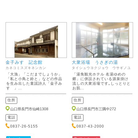
金子みすゞ記念館
大衆浴場 うさぎの湯
カネコミスズキネンカン
タイシュウヨクジョウ ウサギノユ
「大漁」「こだまでしょうか」
「湯免観光ホテル 名湯ゆめの
「私と小鳥と鈴と」などの作品
郷」に併設されている源泉掛け
を生み出した童謡詩人「金子み
流しの大衆浴場です｡しっとりと
すゞ」...
お肌...
住所
住所
山口県長門市仙崎1308
山口県長門市三隅中272
電話
電話
0837-26-5155
0837-43-2000