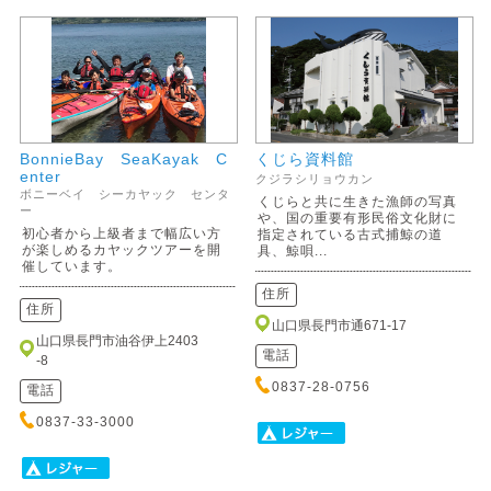
BonnieBay SeaKayak C
くじら資料館
enter
クジラシリョウカン
ボニーベイ シーカヤック センタ
くじらと共に生きた漁師の写真
ー
や、国の重要有形民俗文化財に
初心者から上級者まで幅広い方
指定されている古式捕鯨の道
が楽しめるカヤックツアーを開
具、鯨唄...
催しています。
住所
住所
山口県長門市通671-17
山口県長門市油谷伊上2403
電話
-8
0837-28-0756
電話
0837-33-3000