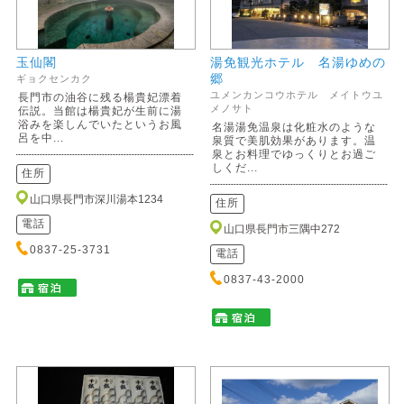
玉仙閣
湯免観光ホテル 名湯ゆめの
郷
ギョクセンカク
ユメンカンコウホテル メイトウユ
長門市の油谷に残る楊貴妃漂着
メノサト
伝説。当館は楊貴妃が生前に湯
浴みを楽しんでいたというお風
名湯湯免温泉は化粧水のような
呂を中...
泉質で美肌効果があります。温
泉とお料理でゆっくりとお過ご
しくだ...
住所
山口県長門市深川湯本1234
住所
電話
山口県長門市三隅中272
0837-25-3731
電話
0837-43-2000