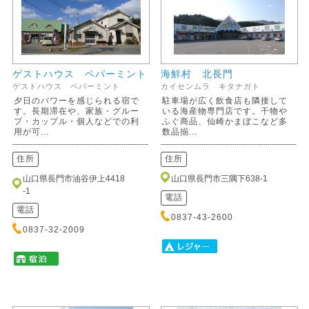
ゲストハウス ペパーミント
海鮮村 北長門
ゲストハウス ペパーミント
カイセンムラ キタナガト
夕日のパワーを感じられる宿で
駐車場が広く飲食店も隣接して
す。長期滞在や、家族・グルー
いる海産物専門店です。干物や
プ・カップル・個人などでの利
ふぐ商品、仙崎かまぼこなど多
用が可...
数品揃...
住所
住所
山口県長門市油谷伊上4418
山口県長門市三隅下638-1
-1
電話
電話
0837-43-2600
0837-32-2009