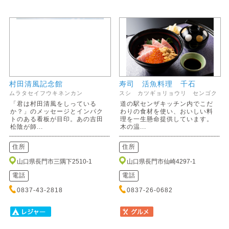
村田清風記念館
寿司 活魚料理 千石
ムラタセイフウキネンカン
スシ カツギョリョウリ センゴク
「君は村田清風をしっている
道の駅センザキッチン内でこだ
か？」のメッセージとインパク
わりの食材を使い、おいしい料
トのある看板が目印。あの吉田
理を一生懸命提供しています。
松陰が師...
木の温...
住所
住所
山口県長門市三隅下2510-1
山口県長門市仙崎4297-1
電話
電話
0837-43-2818
0837-26-0682