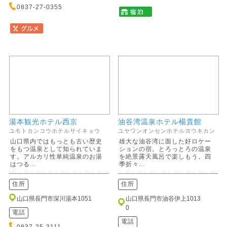
0837-27-0355
湯本観光ホテル西京
油谷湾温泉ホテル楊貴館
ユモトカンコウホテルサイキョウ
ユヤワンオンセンホテルヨウキカン
山口県内ではもっとも古い歴史
雄大な油谷湾に面した好ロケー
をもつ温泉として知られていま
ションの宿。とろっとろの温泉
す。アルカリ性単純温泉のお湯
を絶景露天風呂で楽しもう。四
はつる...
季折々...
住所
住所
山口県長門市深川湯本1051
山口県長門市油谷伊上1013
0
電話
電話