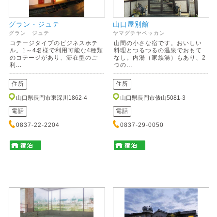
グラン・ジュテ
山口屋別館
グラン ジュテ
ヤマグチヤベッカン
コテージタイプのビジネスホテ
山間の小さな宿です。おいしい
ル。1～4名様で利用可能な4種類
料理とつるつるの温泉でおもて
のコテージがあり、滞在型のご
なし。内湯（家族湯）もあり、2
利...
つの...
住所
住所
山口県長門市東深川1862-4
山口県長門市俵山5081-3
電話
電話
0837-22-2204
0837-29-0050