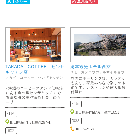
TAKADA COFFEE センザ
湯本観光ホテル西京
キッチン店
ユモトカンコウホテルサイキョウ
タカダ コーヒー センザキッチン
館内にボーリング場、カラオケ
テン
もあり、家族みんなで楽しめる
宿です。レストランや露天風呂
○海辺のコーヒースタンド仙崎港
付離れ...
にある道の駅センザキッチンで
豊富な海の幸や温泉も楽しめる
エリ...
住所
山口県長門市深川湯本1051
住所
電話
山口県長門市仙崎4297-1
0837-25-3111
電話