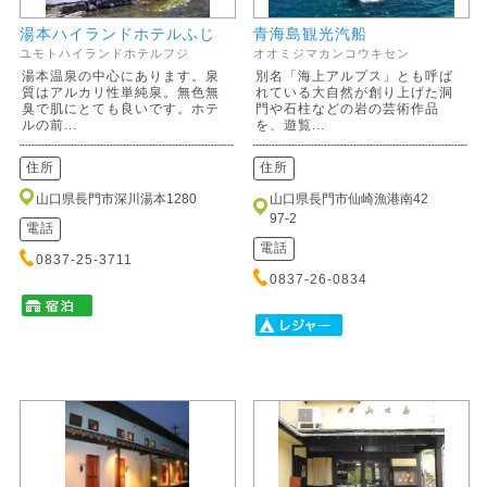
湯本ハイランドホテルふじ
青海島観光汽船
ユモトハイランドホテルフジ
オオミジマカンコウキセン
湯本温泉の中心にあります。泉
別名「海上アルプス」とも呼ば
質はアルカリ性単純泉。無色無
れている大自然が創り上げた洞
臭で肌にとても良いです。ホテ
門や石柱などの岩の芸術作品
ルの前...
を、遊覧...
住所
住所
山口県長門市深川湯本1280
山口県長門市仙崎漁港南42
97-2
電話
電話
0837-25-3711
0837-26-0834