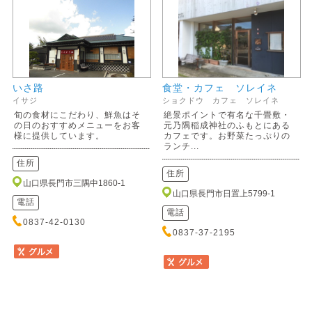
いさ路
食堂・カフェ ソレイネ
イサジ
ショクドウ カフェ ソレイネ
旬の食材にこだわり、鮮魚はそ
絶景ポイントで有名な千畳敷・
の日のおすすめメニューをお客
元乃隅稲成神社のふもとにある
様に提供しています。
カフェです。お野菜たっぷりの
ランチ...
住所
住所
山口県長門市三隅中1860-1
山口県長門市日置上5799-1
電話
電話
0837-42-0130
0837-37-2195