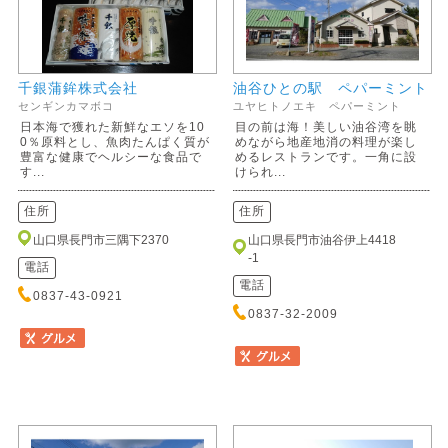
千銀蒲鉾株式会社
油谷ひとの駅 ペパーミント
センギンカマボコ
ユヤヒトノエキ ペパーミント
日本海で獲れた新鮮なエソを10
目の前は海！美しい油谷湾を眺
0％原料とし、魚肉たんぱく質が
めながら地産地消の料理が楽し
豊富な健康でヘルシーな食品で
めるレストランです。一角に設
す...
けられ...
住所
住所
山口県長門市三隅下2370
山口県長門市油谷伊上4418
-1
電話
電話
0837-43-0921
0837-32-2009