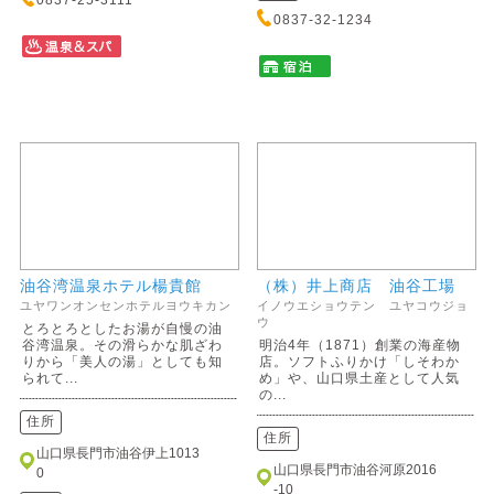
0837-25-3111
0837-32-1234
油谷湾温泉ホテル楊貴館
（株）井上商店 油谷工場
ユヤワンオンセンホテルヨウキカン
イノウエショウテン ユヤコウジョ
ウ
とろとろとしたお湯が自慢の油
谷湾温泉。その滑らかな肌ざわ
明治4年（1871）創業の海産物
りから「美人の湯」としても知
店。ソフトふりかけ「しそわか
られて...
め」や、山口県土産として人気
の...
住所
住所
山口県長門市油谷伊上1013
山口県長門市油谷河原2016
0
-10