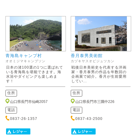
青海島キャンプ村
香月泰男美術館
オオミジマキャンプソン
カヅキヤスオビジュツカン
日本の渚100選の1つに選ばれて
戦後日本美術史を代表する洋画
いる青海島を堪能できます。海
家・香月泰男の作品を年数回の
水浴やダイビングも楽しめま
企画展で紹介。香月が生前愛用
す！
してい...
住所
住所
山口県長門市仙崎2057
山口県長門市三隅中226
電話
電話
0837-26-1357
0837-43-2500