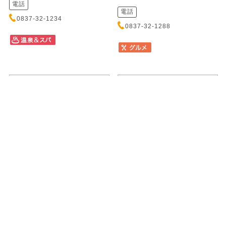
電話
電話
0837-32-1234
0837-32-1288
日置（Web通販のみ）
米粉ラザニア専門店コメラザ
ヒオキ
コメコラザニアセンモンテンコメラ
ザ
日置（ひおき）では、地元を愛
する人たちと熱い思いをもって
長門市の地産地消イタリアンバ
作物を作る農家さん、地域おこ
ル。おこめの生地を使用した、
し協力...
もちもち食感が美味しい進化系
ラザニ...
住所
住所
山口県長門市日置中3919-1
山口県長門市仙崎1109