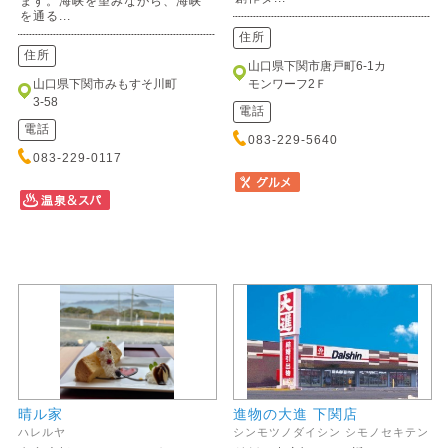
ます。海峡を望みながら、海峡
を通る...
住所
住所
山口県下関市唐戸町6-1カ
山口県下関市みもすそ川町
モンワーフ2Ｆ
3-58
電話
電話
083-229-5640
083-229-0117
晴ル家
進物の大進 下関店
ハレルヤ
シンモツノダイシン シモノセキテン