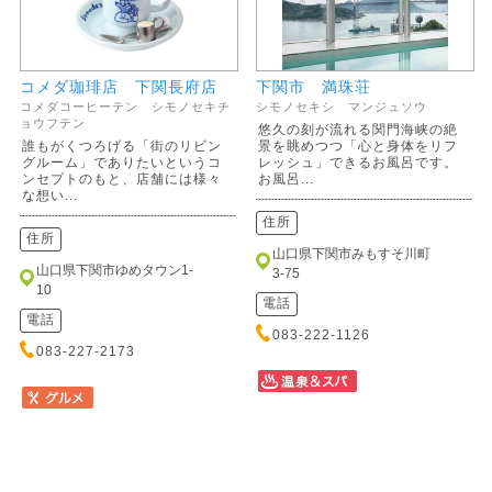
コメダ珈琲店 下関長府店
下関市 満珠荘
コメダコーヒーテン シモノセキチ
シモノセキシ マンジュソウ
ョウフテン
悠久の刻が流れる関門海峡の絶
誰もがくつろげる「街のリビン
景を眺めつつ「心と身体をリフ
グルーム」でありたいというコ
レッシュ」できるお風呂です。
ンセプトのもと、店舗には様々
お風呂...
な想い...
住所
住所
山口県下関市みもすそ川町
山口県下関市ゆめタウン1-
3-75
10
電話
電話
083-222-1126
083-227-2173