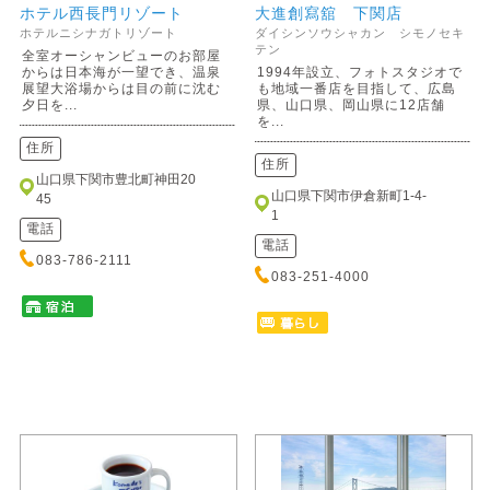
ホテル西長門リゾート
大進創寫舘 下関店
ホテルニシナガトリゾート
ダイシンソウシャカン シモノセキ
テン
全室オーシャンビューのお部屋
からは日本海が一望でき、温泉
1994年設立、フォトスタジオで
展望大浴場からは目の前に沈む
も地域一番店を目指して、広島
夕日を...
県、山口県、岡山県に12店舗
を...
住所
住所
山口県下関市豊北町神田20
山口県下関市伊倉新町1-4-
45
1
電話
電話
083-786-2111
083-251-4000