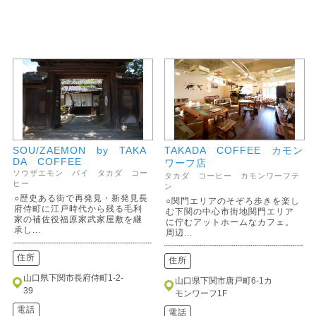
SOU/ZAEMON by TAKA
TAKADA COFFEE カモン
DA COFFEE
ワーフ店
ソウザエモン バイ タカダ コー
タカダ コーヒー カモンワーフテ
ヒー
ン
○歴史ある街で再発見・新発見長
○関門エリアのそぞろ歩きを楽し
府侍町に江戸時代から残る毛利
む下関の中心市街地関門エリア
家の補佐役福原家武家屋敷を継
に佇むアットホームなカフェ。
承し...
周辺...
住所
住所
山口県下関市長府侍町1-2-
山口県下関市唐戸町6-1カ
39
モンワーフ1F
電話
電話