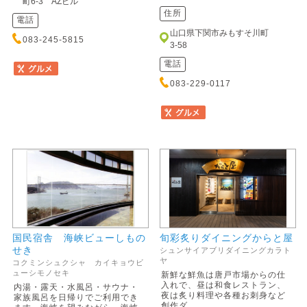
町6-3 AZビル
住所
電話
山口県下関市みもすそ川町
083-245-5815
3-58
電話
083-229-0117
国民宿舎 海峡ビューしもの
旬彩炙りダイニングからと屋
せき
シュンサイアブリダイニングカラト
ヤ
コクミンシュクシャ カイキョウビ
ューシモノセキ
新鮮な鮮魚は唐戸市場からの仕
入れで、昼は和食レストラン、
内湯・露天・水風呂・サウナ・
夜は炙り料理や各種お刺身など
家族風呂を日帰りでご利用でき
創作ダ...