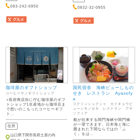
083-242-0950
0832-32-0955
珈琲屋のギフトショップ
国民宿舎 海峡ビューしもの
せき レストラン Ayasofy
コーヒーヤノギフトショップ
a
○長府商店街に佇む珈琲屋のギフ
コクミンシュクシャ カイキョウビ
トショップ1生産地から珈琲豆ま
ューシモノセキ レストラン アヤ
で想いのこもったコーヒーギフ
ソフィア
ト...
船が往来する関門海峡や関門橋
が一望できます。日本海と海に
住所
囲まれた下関ならではの「ふ
く」をは...
山口県下関市長府土居の内