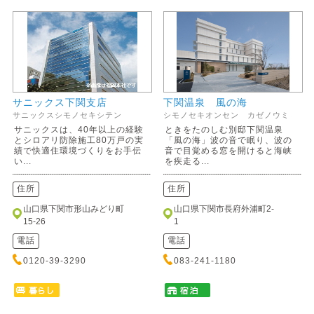
サニックス下関支店
下関温泉 風の海
サニックスシモノセキシテン
シモノセキオンセン カゼノウミ
サニックスは、40年以上の経験
ときをたのしむ別邸下関温泉
とシロアリ防除施工80万戸の実
「風の海」波の音で眠り、波の
績で快適住環境づくりをお手伝
音で目覚める窓を開けると海峡
い...
を疾走る...
住所
住所
山口県下関市形山みどり町
山口県下関市長府外浦町2-
15-26
1
電話
電話
0120-39-3290
083-241-1180