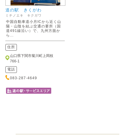
道の駅 きくがわ
ミチノエキ キクガワ
中国自動車道小月ICから近く山
陽・山陰を結ぶ交通の要所（国
道491線沿い）で、九州方面か
ら...
住所
山口県下関市菊川町上岡枝
766-1
電話
083-287-4649