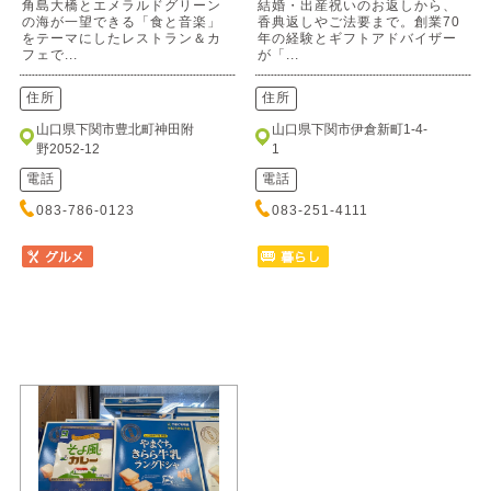
角島大橋とエメラルドグリーン
結婚・出産祝いのお返しから、
の海が一望できる「食と音楽」
香典返しやご法要まで。創業70
をテーマにしたレストラン＆カ
年の経験とギフトアドバイザー
フェで...
が「...
住所
住所
山口県下関市豊北町神田附
山口県下関市伊倉新町1-4-
野2052-12
1
電話
電話
083-786-0123
083-251-4111