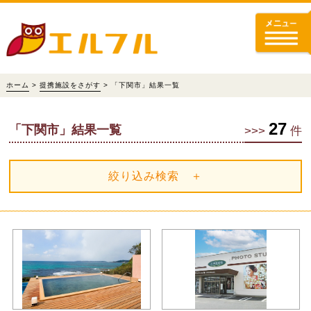
ホーム
>
提携施設をさがす
> 「下関市」結果一覧
27
「下関市」結果一覧
>>>
件
絞り込み検索 ＋