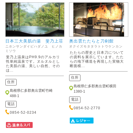
日本三大美肌の湯 斐乃上荘
奥出雲たたらと刀剣館
ニホンサンダイビハダノユ ヒノカ
オクイズモタタラトトウケンカン
ミソウ
たたらの歴史と日本刀について
斐乃上温泉はPH9.9のアルカリ
の資料を展示しています。たた
性単純温泉です。ヌルヌルとし
らの地下構造を再現した実物大
た美肌の湯、美しい自然、その
断面模...
ほ...
住所
住所
島根県仁多郡奥出雲町横田
島根県仁多郡奥出雲町竹崎
1380-1
488-1
電話
電話
0854-52-2770
0854-52-0234