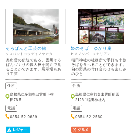
そろばんと工芸の館
姫のそば ゆかり庵
ソロバントコウゲイノヤカタ
ヒメノソバ ユカリアン
奥出雲の伝統である、雲州そろ
稲田神社の社務所で手打ち十割
ばんづくりの職人技を間近で見
そばを食べることができます。
ることができます。展示場もあ
旬の野菜の付け合わせも楽しみ
り工芸...
のひと...
住所
住所
島根県仁多郡奥出雲町下横
島根県仁多郡奥出雲町稲原
田76-5
2128-1稲田神社内
電話
電話
0854-52-0839
0854-52-2560