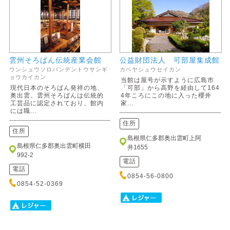
雲州そろばん伝統産業会館
公益財団法人 可部屋集成館
ウンシュウソロバンデントウサンギ
カベヤシュウセイカン
ョウカイカン
当館は屋号が示すように広島市
現代日本のそろばん発祥の地、
「可部」から高野を経由して164
奥出雲。雲州そろばんは伝統的
4年ころにこの地に入った櫻井
工芸品に認定されており、館内
家...
には職...
住所
住所
島根県仁多郡奥出雲町上阿
島根県仁多郡奥出雲町横田
井1655
992-2
電話
電話
0854-56-0800
0854-52-0369