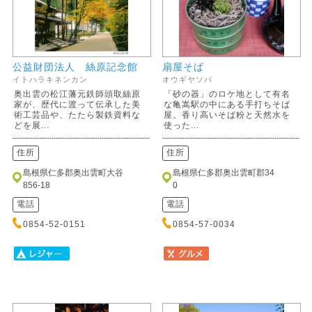
公益財団法人 絲原記念館
扇屋そば
イトハラキネンカン
オウギヤソバ
奥出雲の松江藩元鉄師頭取絲原
「砂の器」のロケ地として有名
家が、歴代に渡って伝承した美
な亀嵩駅の中にある手打ちそば
術工芸品や、たたら製鉄資料な
屋。香り高いそば粉と天然水を
どを展...
使った...
住所
住所
島根県仁多郡奥出雲町大谷
島根県仁多郡奥出雲町郡34
856-18
0
電話
電話
0854-52-0151
0854-57-0034