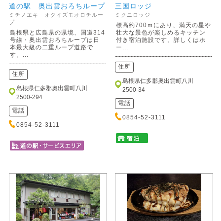
道の駅 奥出雲おろちループ
三国ロッジ
ミチノエキ オクイズモオロチルー
ミクニロッジ
プ
標高約700ｍにあり、満天の星や
島根県と広島県の県境、国道314
壮大な景色が楽しめるキッチン
号線・奥出雲おろちループは日
付き宿泊施設です。詳しくはホ
本最大級の二重ループ道路で
ー...
す。...
住所
住所
島根県仁多郡奥出雲町八川
島根県仁多郡奥出雲町八川
2500-34
2500-294
電話
電話
0854-52-3111
0854-52-3111