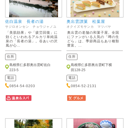
佐白温泉 長者の湯
奥出雲讃菓 松葉屋
サジロオンセン チョウジャノユ
オクイズモサンカ マツバヤ
「美肌効果」や「疲労回復」に
奥出雲の老舗の和菓子屋。全国
効くといわれるアルカリ単純温
にファンがいる人気の「噂の生
泉の「長者の湯」。谷あいの沢
どら」は、季節商品もあり種類
風が心...
豊富。...
住所
住所
島根県仁多郡奥出雲町佐白
島根県仁多郡奥出雲町下横
223-5
田128-25
電話
電話
0854-54-0203
0854-52-2131