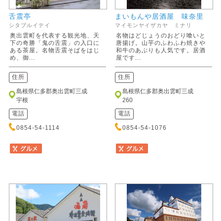
舌震亭
まいもんや居酒屋 味奈里
シタブルイテイ
マイモンヤイザカヤ ミナリ
奥出雲町を代表する観光地、天
名物はどじょうのおどり喰いと
下の奇勝「鬼の舌震」の入口に
唐揚げ。山芋のふわふわ焼きや
ある茶屋。名物舌震そばをはじ
和牛のあぶりも人気です。居酒
め、御...
屋です...
住所
住所
島根県仁多郡奥出雲町三成
島根県仁多郡奥出雲町三成
宇根
260
電話
電話
0854-54-1114
0854-54-1076