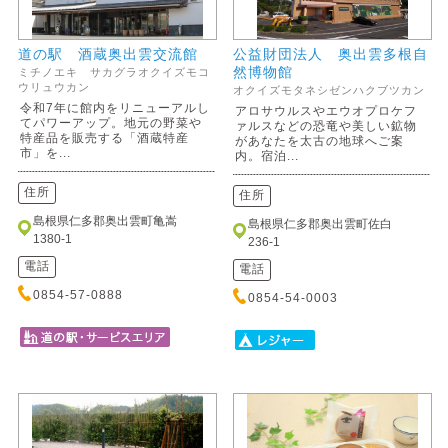
道の駅 酒蔵奥出雲交流館
公益財団法人 奥出雲多根自
然博物館
ミチノエキ サカグラオクイズモコ
ウリュウカン
オクイズモタネシゼンハクブツカン
令和7年に館内をリニューアルし
アロサウルスやエウオプロケフ
てパワーアップ。地元の野菜や
ァルスなどの恐竜や美しい鉱物
特産品を販売する「酒蔵特産
があなたを太古の地球へご案
市」を...
内。宿泊...
住所
住所
島根県仁多郡奥出雲町亀嵩
島根県仁多郡奥出雲町佐白
1380-1
236-1
電話
電話
0854-57-0888
0854-54-0003