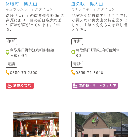
休暇村 奥大山
道の駅 奥大山
キュウカムラ オクダイセン
ミチノエキ オクダイセン
名峰「大山」の南麓標高920mの
品ぞろえに自信アリ！ここでし
高原にあり、目の前は広大な芝
か買えない奥大山の特産品をは
生広場が広がっています。1年
じめ、山陰のええもんを取り揃
を...
えてお...
住所
住所
鳥取県日野郡江府町御机鏡
鳥取県日野郡江府町佐川90
ヶ成709-1
8-3
電話
電話
0859-75-2300
0859-75-3648