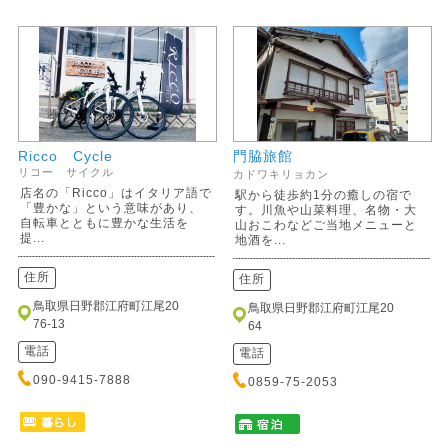
Ricco Cycle
門脇旅館
リコー サイクル
カドワキリョカン
店名の「Ricco」はイタリア語で
駅から徒歩約1分の癒しの宿で
「豊かな」という意味があり、
す。川魚や山菜料理、名物・大
自転車とともに豊かな生活を
山おこわなどご当地メニューと
提...
地酒を...
住所
住所
鳥取県日野郡江府町江尾20
鳥取県日野郡江府町江尾20
76-13
64
電話
電話
090-9415-7888
0859-75-2053