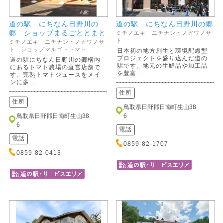
道の駅 にちなん日野川の
道の駅 にちなん日野川の郷
郷 ショップまるごととまと
ミチノエキ ニチナンヒノガワノサ
ト
ミチノエキ ニチナンヒノカワノサ
ト ショップマルゴトトマト
日本初の地方創生と環境配慮型
プロジェクトを盛り込んだ道の
道の駅にちなん日野川の郷構内
駅です。地元の生鮮品や加工品
にあるトマト農場の直営店舗で
を豊富...
す。完熟トマトジュースをメイ
ンに多...
住所
住所
鳥取県日野郡日南町生山38
鳥取県日野郡日南町生山38
6
6
電話
電話
0859-82-1707
0859-82-0413