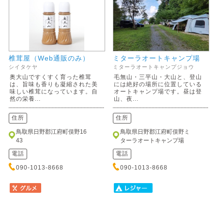
椎茸屋（Web通販のみ）
ミターラオートキャンプ場
シイタケヤ
ミターラオートキャンプジョウ
奥大山ですくすく育った椎茸
毛無山・三平山・大山と、登山
は、旨味も香りも凝縮された美
には絶好の場所に位置している
味しい椎茸になっています。自
オートキャンプ場です。昼は登
然の栄養...
山、夜...
住所
住所
鳥取県日野郡江府町俣野16
鳥取県日野郡江府町俣野ミ
43
ターラオートキャンプ場
電話
電話
090-1013-8668
090-1013-8668