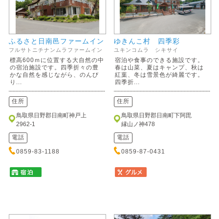
ふるさと日南邑ファームイン
ゆきんこ村 四季彩
フルサトニチナンムラファームイン
ユキンコムラ シキサイ
標高600ｍに位置する大自然の中
宿泊や食事のできる施設です。
の宿泊施設です。四季折々の豊
春は山菜、夏はキャンプ、秋は
かな自然を感じながら、のんび
紅葉、冬は雪景色が綺麗です。
り...
四季折...
住所
住所
鳥取県日野郡日南町神戸上
鳥取県日野郡日南町下阿毘
2962-1
縁山ノ神478
電話
電話
0859-83-1188
0859-87-0431