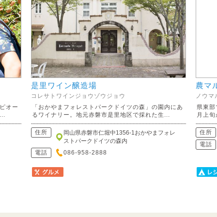
是里ワイン醸造場
農マ
コレサトワインジョウゾウジョウ
ノウマ
ピオー
「おかやまフォレストパークドイツの森」の園内にあ
県東部
.
るワイナリー。地元赤磐市是里地区で採れた生...
月上旬か
住所
住所
岡山県赤磐市仁堀中1356-1おかやまフォレ
ストパークドイツの森内
電話
電話
086-958-2888