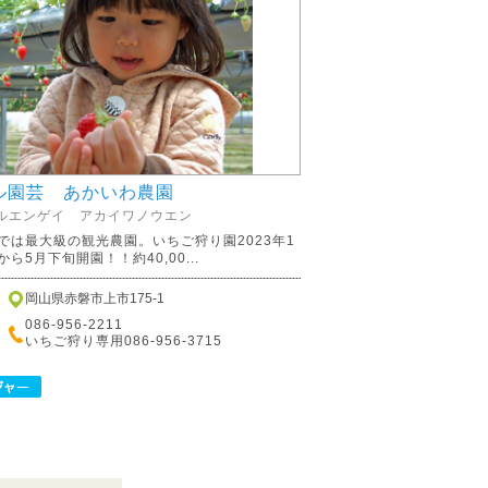
ル園芸 あかいわ農園
ルエンゲイ アカイワノウエン
では最大級の観光農園。いちご狩り園2023年1
ら5月下旬開園！！約40,00...
岡山県赤磐市上市175-1
086-956-2211
いちご狩り専用086-956-3715