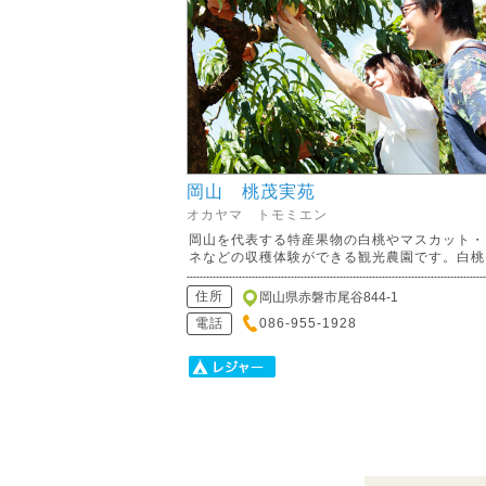
岡山 桃茂実苑
オカヤマ トモミエン
岡山を代表する特産果物の白桃やマスカット・
ネなどの収穫体験ができる観光農園です。白桃..
住所
岡山県赤磐市尾谷844-1
電話
086-955-1928