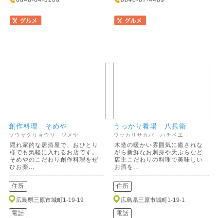
0848-64-3200
0848-67-4489
創作料理 そめや
うっかり肴場 八兵衛
ソウサクリョウリ ソメヤ
ウッカリサカバ ハチベエ
隠れ家的な居酒屋で、おひとり
木造の暖かい雰囲気に癒されな
様でも気軽に入れるお店です。
がら新鮮なお刺身や天ぷらなど
そめやのこだわり創作料理をぜ
店主こだわりの料理で美味しい
ひお楽...
お酒を...
住所
住所
広島県三原市城町1-19-19
広島県三原市城町1-19-1
電話
電話