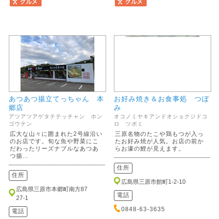
あつあつ揚立てっちゃん 本
お好み焼き＆お食事処 つぼ
郷店
み
アツアツアゲタテテッチャン ホン
オコノミヤキアンドオショクジドコ
ゴウテン
ロ ツボミ
広大な山々に囲まれた2号線沿い
三原名物のたこや鶏もつが入っ
のお店です。旬な魚や野菜にこ
たお好み焼が人気。お店の前か
だわったリーズナブルなあつあ
らお濠の鯉が見えます。
つ揚...
住所
住所
広島県三原市館町1-2-10
広島県三原市本郷町南方87
電話
27-1
0848-63-3635
電話