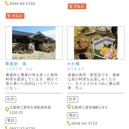
0848-86-5160
蕎麦厨 風
かわ蝶
ソバクリヤ カゼ
カワチョウ
蕎麦粉と蕎麦の実を使った創作
老舗の寿司・割烹店です。新鮮
料理を提供しています。静かで
な魚介料理をお楽しみくださ
落ち着いた店内はバリアフリー
い。オススメのタコめし膳は刺
になっ...
身、天ぷ...
住所
住所
広島県三原市久井町坂井原
広島県三原市城町1-6-3
1132-23
電話
電話
0848-62-3723
0847-32-6730