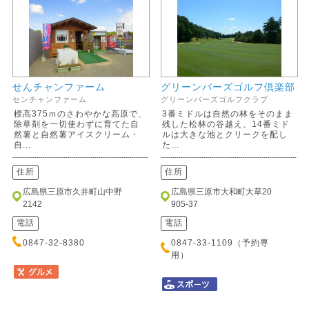
せんチャンファーム
グリーンバーズゴルフ倶楽部
センチャンファーム
グリーンバーズゴルフクラブ
標高375ｍのさわやかな高原で、
3番ミドルは自然の林をそのまま
除草剤を一切使わずに育てた自
残した松林の谷越え、14番ミド
然薯と自然薯アイスクリーム・
ルは大きな池とクリークを配し
自...
た...
住所
住所
広島県三原市久井町山中野
広島県三原市大和町大草20
2142
905-37
電話
電話
0847-32-8380
0847-33-1109（予約専
用）