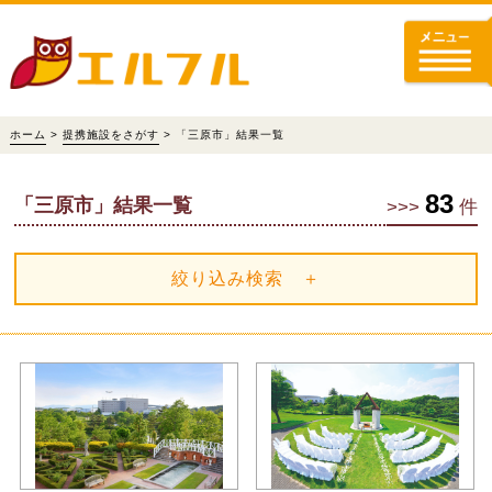
ホーム
>
提携施設をさがす
> 「三原市」結果一覧
83
「三原市」結果一覧
>>>
件
絞り込み検索 ＋