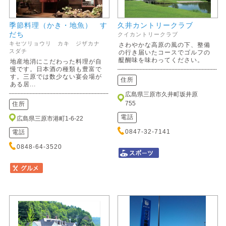
季節料理（かき・地魚） す
久井カントリークラブ
だち
クイカントリークラブ
キセツリョウリ カキ ジザカナ
さわやかな高原の風の下、整備
スダチ
の行き届いたコースでゴルフの
醍醐味を味わってください。
地産地消にこだわった料理が自
慢です。日本酒の種類も豊富で
す。三原では数少ない宴会場が
住所
ある居...
広島県三原市久井町坂井原
755
住所
電話
広島県三原市港町1-6-22
0847-32-7141
電話
0848-64-3520