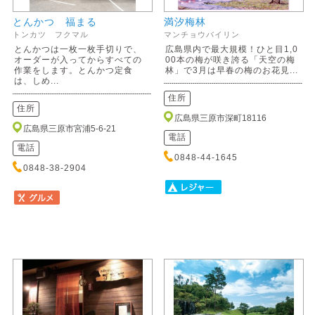
とんかつ 福まる
満汐梅林
トンカツ フクマル
マンチョウバイリン
とんかつは一枚一枚手切りで、
広島県内で最大規模！ひと目1,0
オーダーが入ってからすべての
00本の梅が咲き誇る「天空の梅
作業をします。とんかつ定食
林」で3月は早春の梅のお花見...
は、しめ...
住所
住所
広島県三原市深町18116
広島県三原市宮浦5-6-21
電話
電話
0848-44-1645
0848-38-2904