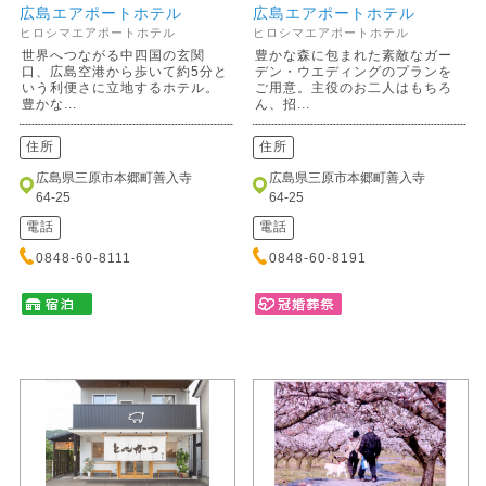
広島エアポートホテル
広島エアポートホテル
ヒロシマエアポートホテル
ヒロシマエアポートホテル
世界へつながる中四国の玄関
豊かな森に包まれた素敵なガー
口、広島空港から歩いて約5分と
デン・ウエディングのプランを
いう利便さに立地するホテル。
ご用意。主役のお二人はもちろ
豊かな...
ん、招...
住所
住所
広島県三原市本郷町善入寺
広島県三原市本郷町善入寺
64-25
64-25
電話
電話
0848-60-8111
0848-60-8191