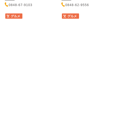
0848-67-9103
0848-62-9556
ホテル 寿恵広
ダンニャバードみはら
ホテル スエヒロ
ダンニャバードミハラ
目の前に広がる瀬戸内海のさざ
インド人シェフの作る本格イン
波の音を聴きながら食事ができ
ド料理のお店です。特製スパイ
ます。その日の仕入れにより、
スの効いたカレー、窯で焼いた
かきや...
香ばし...
住所
住所
広島県三原市須波西1-4-5
広島県三原市城町2-5-11