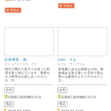
お食事処 蔵
café ３ｇ
オショクジドコロ クラ
カフェ サングラム
地元で獲れた真ダコを使った料
路地裏にあるお洒落なcafe。開
理を取り揃えています。新鮮な
放感ある落ち着いた店内で昼は
タコ料理をお楽しみください。
選べる週替わりランチやカフェ
小・中...
タ...
住所
住所
広島県三原市港町1-4-14
広島県三原市城町1-21-23
電話
電話