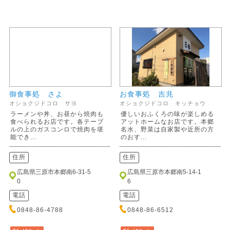
御食事処 さよ
お食事処 吉兆
オショクジドコロ サヨ
オショクジドコロ キッチョウ
ラーメンや丼、お昼から焼肉も
優しいおふくろの味が楽しめる
食べられるお店です。各テーブ
アットホームなお店です。本郷
ルの上のガスコンロで焼肉を堪
名水、野菜は自家製や近所の方
能でき...
のおす...
住所
住所
広島県三原市本郷南6-31-5
広島県三原市本郷南5-14-1
0
6
電話
電話
0848-86-4788
0848-86-6512