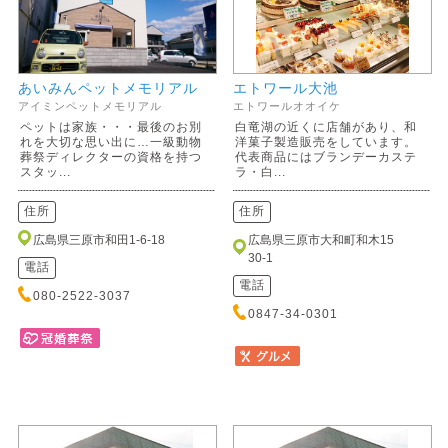
あいみんペットメモリアル
エトワール大池
アイミンペットメモリアル
エトワールオオイケ
ペットは家族・・・最後のお別
白竜湖の近くに店舗があり、和
れを大切な思い出に…一級動物
洋菓子製造販売をしています。
葬祭ディレクターの資格を持つ
代表商品にはブランデーカステ
スタッ...
ラ・白...
住所
住所
広島県三原市和田1-6-18
広島県三原市大和町和木15
30-1
電話
電話
080-2522-3037
0847-34-0301