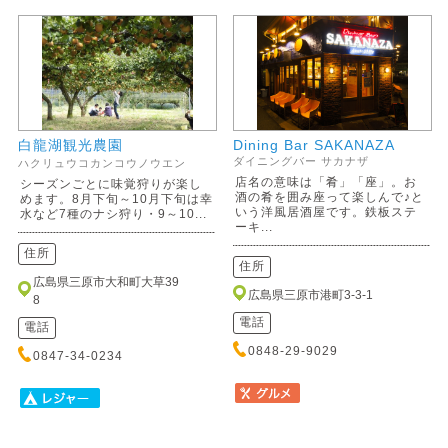
白龍湖観光農園
Dining Bar SAKANAZA
ダイニングバー サカナザ
ハクリュウコカンコウノウエン
店名の意味は「肴」「座」。お
シーズンごとに味覚狩りが楽し
酒の肴を囲み座って楽しんで♪と
めます。8月下旬～10月下旬は幸
いう洋風居酒屋です。鉄板ステ
水など7種のナシ狩り・9～10...
ーキ...
住所
住所
広島県三原市大和町大草39
広島県三原市港町3-3-1
8
電話
電話
0848-29-9029
0847-34-0234