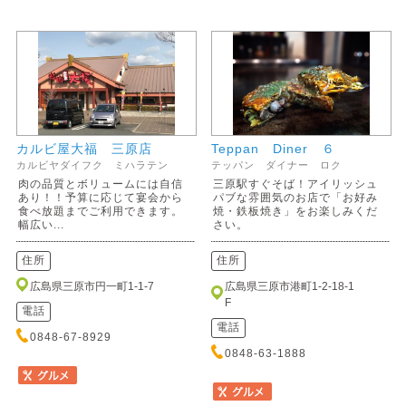
カルビ屋大福 三原店
Teppan Diner ６
カルビヤダイフク ミハラテン
テッパン ダイナー ロク
肉の品質とボリュームには自信
三原駅すぐそば！アイリッシュ
あり！！予算に応じて宴会から
パブな雰囲気のお店で「お好み
食べ放題までご利用できます。
焼・鉄板焼き」をお楽しみくだ
幅広い...
さい。
住所
住所
広島県三原市円一町1-1-7
広島県三原市港町1-2-18-1
F
電話
電話
0848-67-8929
0848-63-1888