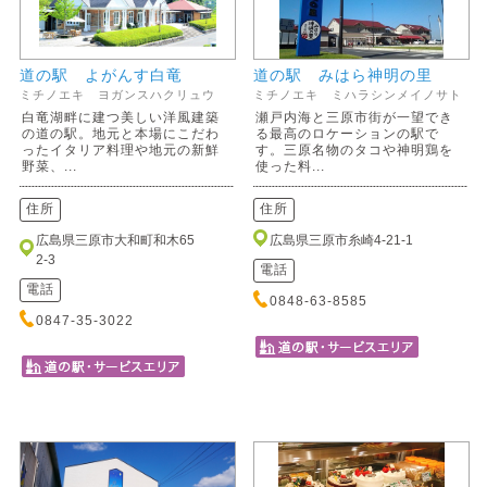
道の駅 よがんす白竜
道の駅 みはら神明の里
ミチノエキ ヨガンスハクリュウ
ミチノエキ ミハラシンメイノサト
白竜湖畔に建つ美しい洋風建築
瀬戸内海と三原市街が一望でき
の道の駅。地元と本場にこだわ
る最高のロケーションの駅で
ったイタリア料理や地元の新鮮
す。三原名物のタコや神明鶏を
野菜、...
使った料...
住所
住所
広島県三原市大和町和木65
広島県三原市糸崎4-21-1
2-3
電話
電話
0848-63-8585
0847-35-3022