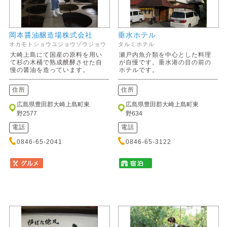
岡本醤油醸造場株式会社
垂水ホテル
オカモトショウユジョウゾウジョウ
タルミホテル
大崎上島にて国産の原料を用い
瀬戸内魚介類を中心とした料理
て杉の木桶で熟成醗酵させた自
が自慢です。垂水港の目の前の
慢の醤油を造っています。
ホテルです。
住所
住所
広島県豊田郡大崎上島町東
広島県豊田郡大崎上島町東
野2577
野634
電話
電話
0846-65-2041
0846-65-3122