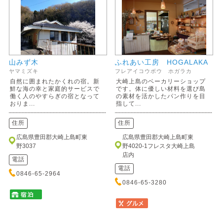
山みず木
ふれあい工房 HOGALAKA
ヤマミズキ
フレアイコウボウ ホガラカ
自然に囲まれたかくれの宿。新
大崎上島のベーカリーショップ
鮮な海の幸と家庭的サービスで
です。体に優しい材料を選び島
働く人のやすらぎの宿となって
の素材を活かしたパン作りを目
おりま...
指して...
住所
住所
広島県豊田郡大崎上島町東
広島県豊田郡大崎上島町東
野3037
野4020-1フレスタ大崎上島
店内
電話
電話
0846-65-2964
0846-65-3280