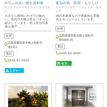
木江ふれあい郷土資料館
素泊の宿 民宿 もりしげ
キノエフレアイキョウドシリョウカ
スドマリノヤド ミンシュク モリ
ン
シゲ
大正から昭和にかけての賑わ
純日本家屋なので家庭的な雰囲
い、現代の大崎上島をパネルで
気をモットーとしています。
紹介しています。村上宏治写真
展は瀬戸...
住所
広島県豊田郡大崎上島町中
住所
野4809-20
広島県豊田郡大崎上島町沖
電話
浦1911
0846-64-4096
電話
0846-62-0555