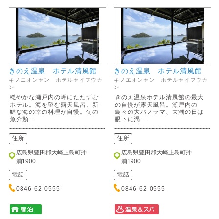
きのえ温泉 ホテル清風館
きのえ温泉 ホテル清風館
キノエオンセン ホテルセイフウカ
キノエオンセン ホテルセイフウカ
ン
ン
穏やかな瀬戸内の岬にたたずむ
きのえ温泉ホテル清風館の最大
ホテル。海を望む露天風呂、新
の自慢が露天風呂。瀬戸内の
鮮な海の幸の料理が自慢。旬の
島々の大パノラマ、大潮の日は
魚介類...
眼下に渦...
住所
住所
広島県豊田郡大崎上島町沖
広島県豊田郡大崎上島町沖
浦1900
浦1900
電話
電話
0846-62-0555
0846-62-0555