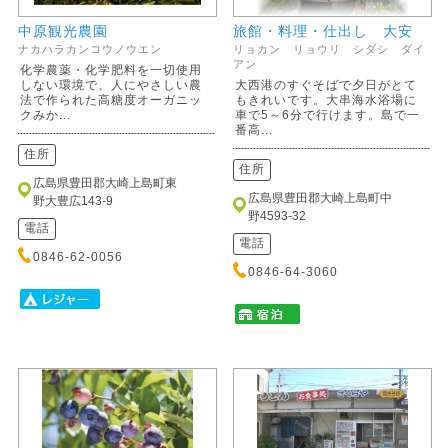
中原観光農園
旅館・料理・仕出し 大安
ナカハラカンコウノウエン
リョカン リョウリ シダシ ダイ
アン
化学農薬・化学肥料を一切使用
しない環境で、人にやさしい農
大西港のすぐそばで夕日がとて
法で作られた高糖度オーガニッ
もきれいです。大串海水浴場に
クみか...
車で5～6分で行けます。島で一
番高...
住所
住所
広島県豊田郡大崎上島町東
広島県豊田郡大崎上島町中
野大豊広143-9
野4593-32
電話
電話
0846-62-0056
0846-64-3060