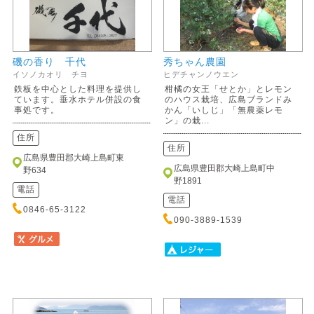
磯の香り 千代
秀ちゃん農園
イソノカオリ チヨ
ヒデチャンノウエン
鉄板を中心とした料理を提供し
柑橘の女王「せとか」とレモン
ています。垂水ホテル併設の食
のハウス栽培、広島ブランドみ
事処です。
かん「いしじ」「無農薬レモ
ン」の栽...
住所
住所
広島県豊田郡大崎上島町東
広島県豊田郡大崎上島町中
野634
野1891
電話
電話
0846-65-3122
090-3889-1539