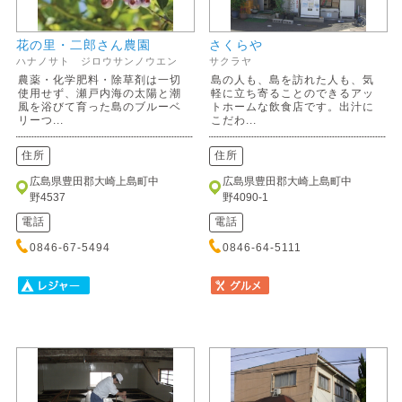
花の里・二郎さん農園
さくらや
ハナノサト ジロウサンノウエン
サクラヤ
農薬・化学肥料・除草剤は一切
島の人も、島を訪れた人も、気
使用せず、瀬戸内海の太陽と潮
軽に立ち寄ることのできるアッ
風を浴びて育った島のブルーベ
トホームな飲食店です。出汁に
リーつ...
こだわ...
住所
住所
広島県豊田郡大崎上島町中
広島県豊田郡大崎上島町中
野4537
野4090-1
電話
電話
0846-67-5494
0846-64-5111