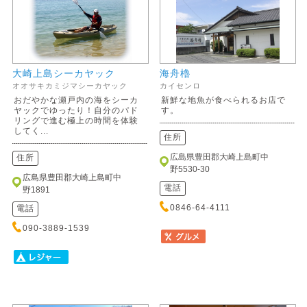
大崎上島シーカヤック
海舟櫓
オオサキカミジマシーカヤック
カイセンロ
おだやかな瀬戸内の海をシーカ
新鮮な地魚が食べられるお店で
ヤックでゆったり！自分のパド
す。
リングで進む極上の時間を体験
してく...
住所
広島県豊田郡大崎上島町中
住所
野5530-30
広島県豊田郡大崎上島町中
電話
野1891
0846-64-4111
電話
090-3889-1539