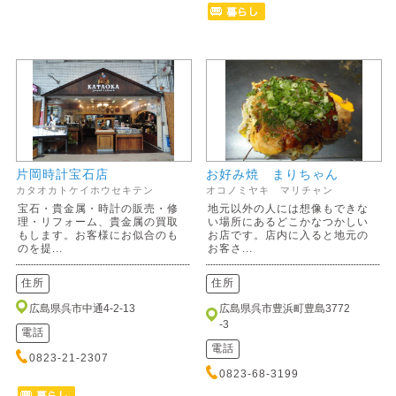
片岡時計宝石店
お好み焼 まりちゃん
カタオカトケイホウセキテン
オコノミヤキ マリチャン
宝石・貴金属・時計の販売・修
地元以外の人には想像もできな
理・リフォーム、貴金属の買取
い場所にあるどこかなつかしい
もします。お客様にお似合のも
お店です。店内に入ると地元の
のを提...
お客さ...
住所
住所
広島県呉市中通4-2-13
広島県呉市豊浜町豊島3772
-3
電話
電話
0823-21-2307
0823-68-3199