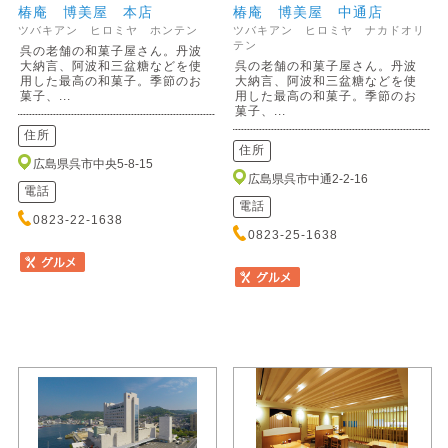
椿庵 博美屋 本店
椿庵 博美屋 中通店
ツバキアン ヒロミヤ ホンテン
ツバキアン ヒロミヤ ナカドオリ
テン
呉の老舗の和菓子屋さん。丹波
大納言、阿波和三盆糖などを使
呉の老舗の和菓子屋さん。丹波
用した最高の和菓子。季節のお
大納言、阿波和三盆糖などを使
菓子、...
用した最高の和菓子。季節のお
菓子、...
住所
住所
広島県呉市中央5-8-15
広島県呉市中通2-2-16
電話
電話
0823-22-1638
0823-25-1638