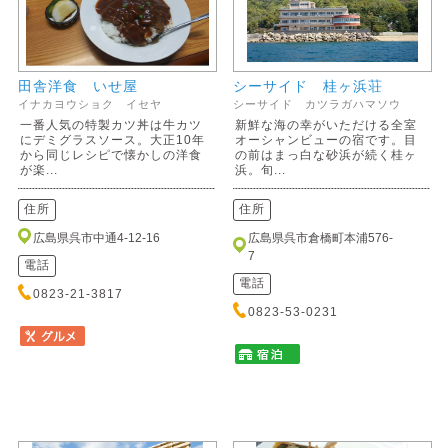
田舎洋食 いせ屋
シーサイド 桂ヶ浜荘
イナカヨウショク イセヤ
シーサイド カツラガハマソウ
一番人気の特製カツ丼は牛カツ
新鮮な海の幸がいただける全室
にデミグラスソース。大正10年
オーシャンビューの宿です。目
から同じレシピで懐かしの洋食
の前はまっ白な砂浜が続く桂ヶ
が楽...
浜。旬...
住所
住所
広島県呉市中通4-12-16
広島県呉市倉橋町本浦576-
7
電話
電話
0823-21-3817
0823-53-0231