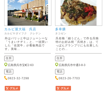
カルビ屋大福 呉店
多幸膳
カルビヤダイフク クレテン
タコゼン
外はパリッと中はジューシーな
呉名物「細うどん」で作る呉独
「うまいチヂミ」と、一頭買い
特のお好み焼「呉焼き」は、て
した「佐賀牛」が看板商品で
っぱんグランプリにも出展した
す。美味...
ことの...
住所
住所
広島県呉市宝町2-63
広島県呉市中通3-8-3
電話
電話
0823-32-7298
0823-26-7703