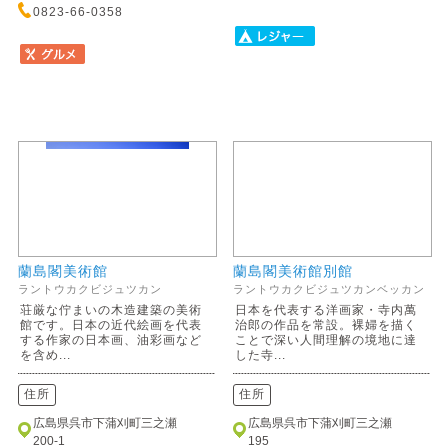
0823-66-0358
蘭島閣美術館
蘭島閣美術館別館
ラントウカクビジュツカン
ラントウカクビジュツカンベッカン
荘厳な佇まいの木造建築の美術
日本を代表する洋画家・寺内萬
館です。日本の近代絵画を代表
治郎の作品を常設。裸婦を描く
する作家の日本画、油彩画など
ことで深い人間理解の境地に達
を含め...
した寺...
住所
住所
広島県呉市下蒲刈町三之瀬
広島県呉市下蒲刈町三之瀬
200-1
195