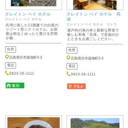
クレイトン ベイ ホテル
クレイトン ベイ ホテル 呉
濤
クレイトン ベイ ホテル
クレイトン ベイ ホテル ゴトウ
呉湾に面した11階建ての白亜の
リゾート型シティホテル。お部
瀬戸内の海の幸と新鮮な野菜で
屋は明るくゆったり寛げる空間
愉しむ和食「呉濤」で至福のひ
が魅...
とときをお過ごしください。
住所
住所
広島県呉市築地町3-3
広島県呉市築地町3-3
電話
電話
0823-26-1111
0823-26-1111