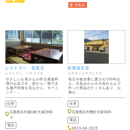
レストラン 花美月
村尾昌文堂
レストラン ハナミヅキ
ムラオショウブンドウ
やさしいお母さんが作る家庭料
地元や観光客に愛され100年以
理のお店です。窓から一望でき
上。大長みかんや大長れもんで
る瀬戸内海を見ながら、モーニ
作った商品がたくさんあり、お
ング・...
酒の...
住所
住所
広島県呉市蒲刈町大浦2868
広島県呉市豊町大長5905
-2
電話
電話
0823-66-2025