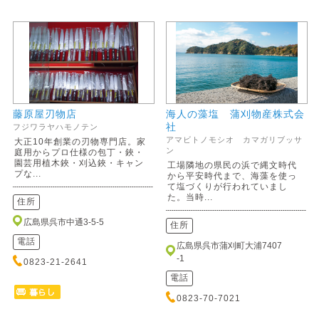
藤原屋刃物店
海人の藻塩 蒲刈物産株式会
社
フジワラヤハモノテン
アマビトノモシオ カマガリブッサ
大正10年創業の刃物専門店。家
ン
庭用からプロ仕様の包丁・鋏・
園芸用植木鋏・刈込鋏・キャン
工場隣地の県民の浜で縄文時代
プな...
から平安時代まで、海藻を使っ
て塩づくりが行われていまし
た。当時...
住所
広島県呉市中通3-5-5
住所
電話
広島県呉市蒲刈町大浦7407
-1
0823-21-2641
電話
0823-70-7021