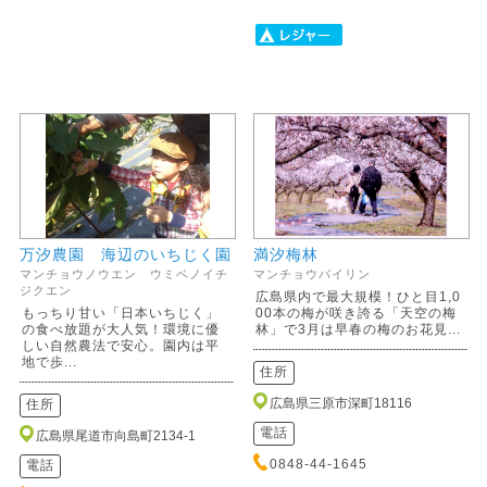
万汐農園 海辺のいちじく園
満汐梅林
マンチョウノウエン ウミベノイチ
マンチョウバイリン
ジクエン
広島県内で最大規模！ひと目1,0
もっちり甘い「日本いちじく」
00本の梅が咲き誇る「天空の梅
の食べ放題が大人気！環境に優
林」で3月は早春の梅のお花見...
しい自然農法で安心。園内は平
地で歩...
住所
広島県三原市深町18116
住所
電話
広島県尾道市向島町2134-1
0848-44-1645
電話