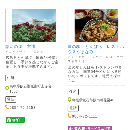
憩いの郷 衣掛
道の駅 とんばら レストハ
ウスやまなみ
イコイノサト キヌカケ
ミチノエキ トンバラ レストハウ
広島県との県境、国道54号沿に
スヤマナミ
位置し、季節を感じながらご宿
泊、お食事が堪能できます。
道の駅とんばら レストランやま
なみは、国道54号沿いにある憩
いのスポットです。地元で採れ
住所
た...
島根県飯石郡飯南町上赤名
1663
住所
電話
島根県飯石郡飯南町花栗48
0854-76-2158
電話
0854-72-1111