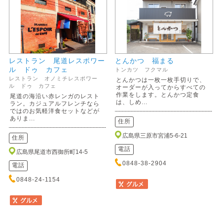
レストラン 尾道レスポワー
とんかつ 福まる
ル ドゥ カフェ
トンカツ フクマル
レストラン オノミチレスポワー
とんかつは一枚一枚手切りで、
ル ドゥ カフェ
オーダーが入ってからすべての
作業をします。とんかつ定食
尾道の海沿い赤レンガのレスト
は、しめ...
ラン。カジュアルフレンチなら
ではのお気軽洋食セットなどが
ありま...
住所
広島県三原市宮浦5-6-21
住所
電話
広島県尾道市西御所町14-5
0848-38-2904
電話
0848-24-1154