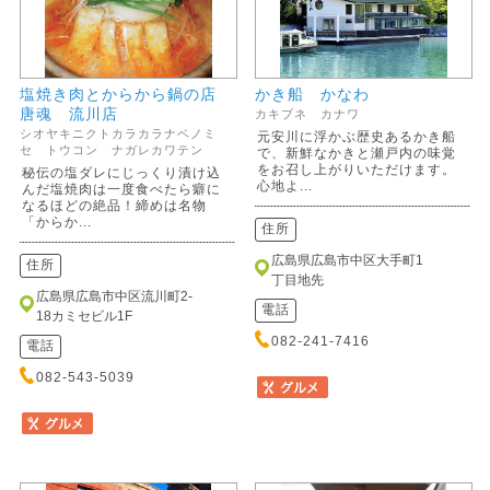
塩焼き肉とからから鍋の店
かき船 かなわ
唐魂 流川店
カキブネ カナワ
シオヤキニクトカラカラナベノミ
元安川に浮かぶ歴史あるかき船
セ トウコン ナガレカワテン
で、新鮮なかきと瀬戸内の味覚
をお召し上がりいただけます。
秘伝の塩ダレにじっくり漬け込
心地よ...
んだ塩焼肉は一度食べたら癖に
なるほどの絶品！締めは名物
「からか...
住所
広島県広島市中区大手町1
住所
丁目地先
広島県広島市中区流川町2-
電話
18カミセビル1F
082-241-7416
電話
082-543-5039