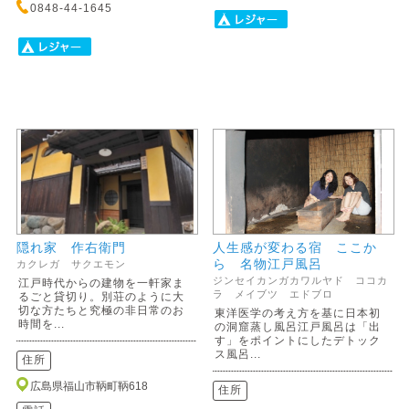
0848-44-1645
隠れ家 作右衛門
人生感が変わる宿 ここか
ら 名物江戸風呂
カクレガ サクエモン
ジンセイカンガカワルヤド ココカ
江戸時代からの建物を一軒家ま
ラ メイブツ エドブロ
るごと貸切り。別荘のように大
切な方たちと究極の非日常のお
東洋医学の考え方を基に日本初
時間を...
の洞窟蒸し風呂江戸風呂は「出
す」をポイントにしたデトック
ス風呂...
住所
広島県福山市鞆町鞆618
住所