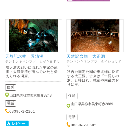
天然記念物 景清洞
天然記念物 大正洞
テンネンキネンブツ カゲキヨドウ
テンネンキネンブツ タイショウド
ウ
壇ノ浦の戦いに敗れた平家の武
将・大庭景清が潜んでいたと伝
秋吉台国定公園の東北端に位置
えられる洞窟。
する大正洞。古来は「牛隠しの
洞」と呼ばれ、戦乱や内乱のお
りに里...
住所
山口県美祢市美東町赤3248
住所
電話
山口県美祢市美東町赤2669
-1
08396-2-2201
電話
08396-2-0605