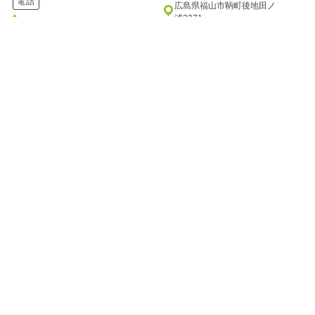
電話
広島県福山市鞆町後地田ノ
浦3371
084-982-2221
電話
084-982-2111
七瀬川 渓流釣り場
万古渓養魚観光センター
ナナセガワ ケイリュウツリバ
バンコケイヨウギョカンコウセンタ
ー
自然の川をそのまま利用した釣
り場です。釣った魚は持ち帰る
七瀬川のほとりに建つ釣り堀り
もよし、バーベキューハウスで
です。川のせせらぎを聞きなが
焼いて...
ら、渓流釣りの気分を楽しんで
はいか...
住所
住所