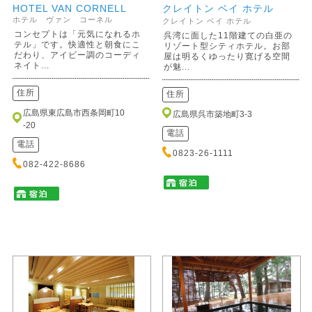
HOTEL VAN CORNELL
クレイトン ベイ ホテル
ホテル ヴァン コーネル
クレイトン ベイ ホテル
コンセプトは「元気になれるホ
呉湾に面した11階建ての白亜の
テル」です。快適性と朝食にこ
リゾート型シティホテル。お部
だわり、アイビー調のコーディ
屋は明るくゆったり寛げる空間
ネイト...
が魅...
住所
住所
広島県東広島市西条岡町10
広島県呉市築地町3-3
-20
電話
電話
0823-26-1111
082-422-8686