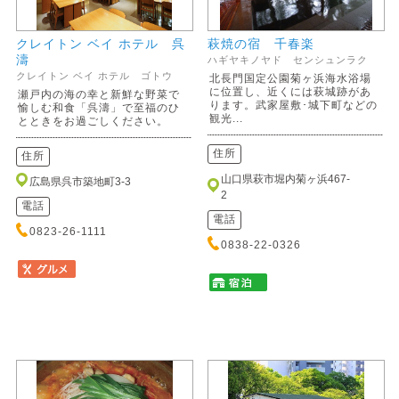
クレイトン ベイ ホテル 呉
萩焼の宿 千春楽
濤
ハギヤキノヤド センシュンラク
クレイトン ベイ ホテル ゴトウ
北長門国定公園菊ヶ浜海水浴場
に位置し、近くには萩城跡があ
瀬戸内の海の幸と新鮮な野菜で
ります。武家屋敷･城下町などの
愉しむ和食「呉濤」で至福のひ
観光...
とときをお過ごしください。
住所
住所
山口県萩市堀内菊ヶ浜467-
広島県呉市築地町3-3
2
電話
電話
0823-26-1111
0838-22-0326