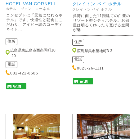
HOTEL VAN CORNELL
クレイトン ベイ ホテル
ホテル ヴァン コーネル
クレイトン ベイ ホテル
コンセプトは「元気になれるホ
呉湾に面した11階建ての白亜の
テル」です。快適性と朝食にこ
リゾート型シティホテル。お部
だわり、アイビー調のコーディ
屋は明るくゆったり寛げる空間
ネイト...
が魅...
住所
住所
広島県東広島市西条岡町10
広島県呉市築地町3-3
-20
電話
電話
0823-26-1111
082-422-8686