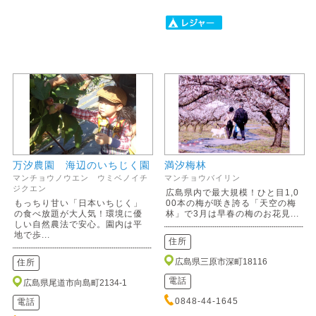
万汐農園 海辺のいちじく園
満汐梅林
マンチョウノウエン ウミベノイチ
マンチョウバイリン
ジクエン
広島県内で最大規模！ひと目1,0
もっちり甘い「日本いちじく」
00本の梅が咲き誇る「天空の梅
の食べ放題が大人気！環境に優
林」で3月は早春の梅のお花見...
しい自然農法で安心。園内は平
地で歩...
住所
広島県三原市深町18116
住所
電話
広島県尾道市向島町2134-1
0848-44-1645
電話