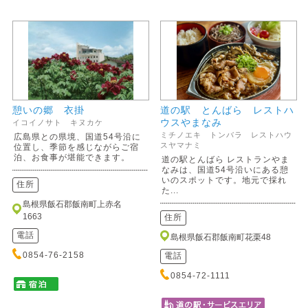
憩いの郷 衣掛
道の駅 とんばら レストハ
ウスやまなみ
イコイノサト キヌカケ
ミチノエキ トンバラ レストハウ
広島県との県境、国道54号沿に
スヤマナミ
位置し、季節を感じながらご宿
泊、お食事が堪能できます。
道の駅とんばら レストランやま
なみは、国道54号沿いにある憩
いのスポットです。地元で採れ
住所
た...
島根県飯石郡飯南町上赤名
1663
住所
電話
島根県飯石郡飯南町花栗48
0854-76-2158
電話
0854-72-1111