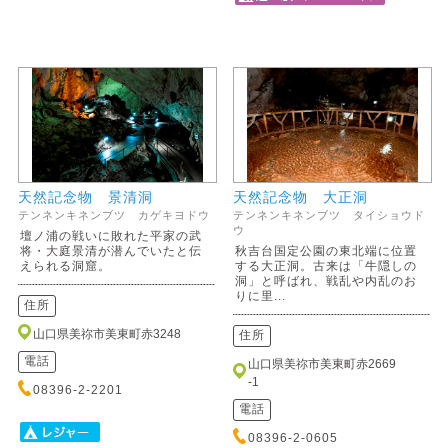
天然記念物 景清洞
天然記念物 大正洞
テンネンキネンブツ カゲキヨドウ
テンネンキネンブツ タイショウド
ウ
壇ノ浦の戦いに敗れた平家の武
将・大庭景清が潜んでいたと伝
秋吉台国定公園の東北端に位置
えられる洞窟。
する大正洞。古来は「牛隠しの
洞」と呼ばれ、戦乱や内乱のお
りに里...
住所
山口県美祢市美東町赤3248
住所
電話
山口県美祢市美東町赤2669
-1
08396-2-2201
電話
08396-2-0605