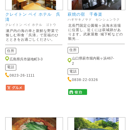
クレイトン ベイ ホテル 呉
萩焼の宿 千春楽
濤
ハギヤキノヤド センシュンラク
クレイトン ベイ ホテル ゴトウ
北長門国定公園菊ヶ浜海水浴場
に位置し、近くには萩城跡があ
瀬戸内の海の幸と新鮮な野菜で
ります。武家屋敷･城下町などの
愉しむ和食「呉濤」で至福のひ
観光...
とときをお過ごしください。
住所
住所
山口県萩市堀内菊ヶ浜467-
広島県呉市築地町3-3
2
電話
電話
0823-26-1111
0838-22-0326