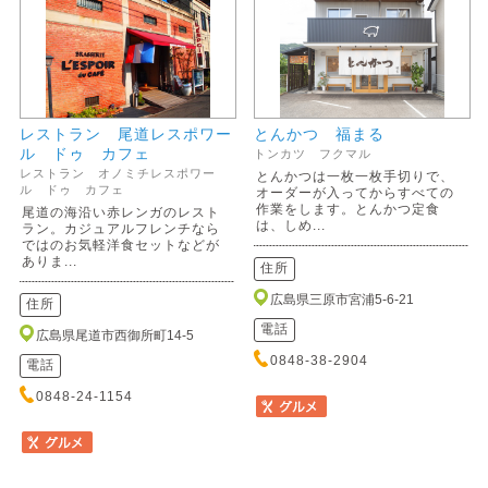
レストラン 尾道レスポワー
とんかつ 福まる
ル ドゥ カフェ
トンカツ フクマル
レストラン オノミチレスポワー
とんかつは一枚一枚手切りで、
ル ドゥ カフェ
オーダーが入ってからすべての
作業をします。とんかつ定食
尾道の海沿い赤レンガのレスト
は、しめ...
ラン。カジュアルフレンチなら
ではのお気軽洋食セットなどが
ありま...
住所
広島県三原市宮浦5-6-21
住所
電話
広島県尾道市西御所町14-5
0848-38-2904
電話
0848-24-1154