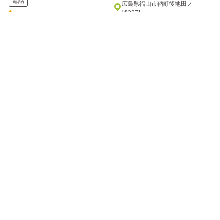
電話
広島県福山市鞆町後地田ノ
浦3371
084-982-2221
電話
084-982-2111
七瀬川 渓流釣り場
万古渓養魚観光センター
ナナセガワ ケイリュウツリバ
バンコケイヨウギョカンコウセンタ
ー
自然の川をそのまま利用した釣
り場です。釣った魚は持ち帰る
七瀬川のほとりに建つ釣り堀り
もよし、バーベキューハウスで
です。川のせせらぎを聞きなが
焼いて...
ら、渓流釣りの気分を楽しんで
はいか...
住所
住所