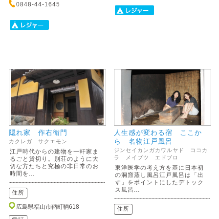
0848-44-1645
隠れ家 作右衛門
人生感が変わる宿 ここか
ら 名物江戸風呂
カクレガ サクエモン
ジンセイカンガカワルヤド ココカ
江戸時代からの建物を一軒家ま
ラ メイブツ エドブロ
るごと貸切り。別荘のように大
切な方たちと究極の非日常のお
東洋医学の考え方を基に日本初
時間を...
の洞窟蒸し風呂江戸風呂は「出
す」をポイントにしたデトック
ス風呂...
住所
広島県福山市鞆町鞆618
住所