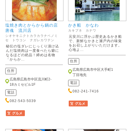
塩焼き肉とからから鍋の店
かき船 かなわ
唐魂 流川店
カキブネ カナワ
シオヤキニクトカラカラナベノミ
元安川に浮かぶ歴史あるかき船
セ トウコン ナガレカワテン
で、新鮮なかきと瀬戸内の味覚
をお召し上がりいただけます。
秘伝の塩ダレにじっくり漬け込
心地よ...
んだ塩焼肉は一度食べたら癖に
なるほどの絶品！締めは名物
「からか...
住所
広島県広島市中区大手町1
住所
丁目地先
広島県広島市中区流川町2-
電話
18カミセビル1F
082-241-7416
電話
082-543-5039