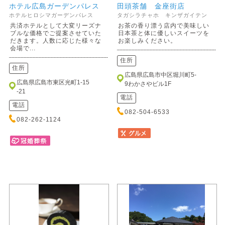
ホテル広島ガーデンパレス
田頭茶舗 金座街店
ホテルヒロシマガーデンパレス
タガシラチャホ キンザガイテン
共済ホテルとして大変リーズナ
お茶の香り漂う店内で美味しい
ブルな価格でご提案させていた
日本茶と体に優しいスイーツを
だきます。人数に応じた様々な
お楽しみください。
会場で...
住所
住所
広島県広島市中区堀川町5-
広島県広島市東区光町1-15
9わかさやビル1F
-21
電話
電話
082-504-6533
082-262-1124