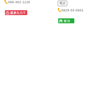
086-462-1126
電話
0829-55-0601
他人吉
佐々木豆腐店
タニキチ
ササキトウフテン
昭和レトロな設えは懐かしく心
三次産大豆を主原料とした豆
やすらぐ空間です。穴子料理の
腐・油揚の製造販売をしており
逸品でおもてなし！
ます。また、できたての豆腐・
ゆば等を...
住所
住所
広島県廿日市市宮島口1-5-