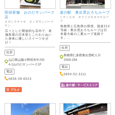
田頭茶舗 おのだサンパーク
道の駅 奥出雲おろちループ
店
ミチノエキ オクイズモオロチルー
プ
タガシラチャホ オノダサンパーク
テン
島根県と広島県の県境、国道314
号線・奥出雲おろちループは日
広々とした開放的な店内で、老
本最大級の二重ループ道路で
舗茶屋の日本茶とこだわりぬい
す。...
た身体に優しいスイーツをぜ
ひ！
住所
住所
島根県仁多郡奥出雲町八川
山口県山陽小野田市中川6-
2500-294
4-1おのだサンパーク1F
電話
電話
0854-52-3111
0836-39-6523