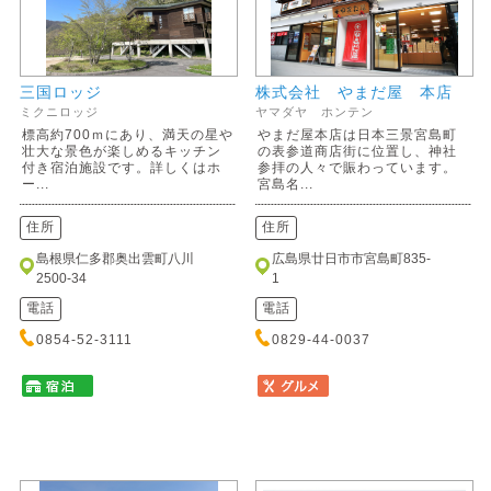
三国ロッジ
株式会社 やまだ屋 本店
ミクニロッジ
ヤマダヤ ホンテン
標高約700ｍにあり、満天の星や
やまだ屋本店は日本三景宮島町
壮大な景色が楽しめるキッチン
の表参道商店街に位置し、神社
付き宿泊施設です。詳しくはホ
参拝の人々で賑わっています。
ー...
宮島名...
住所
住所
島根県仁多郡奥出雲町八川
広島県廿日市市宮島町835-
2500-34
1
電話
電話
0854-52-3111
0829-44-0037