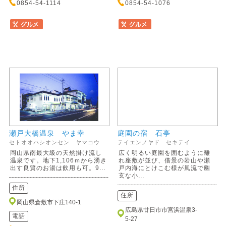
0854-54-1114
0854-54-1076
瀬戸大橋温泉 やま幸
庭園の宿 石亭
セトオオハシオンセン ヤマコウ
テイエンノヤド セキテイ
岡山県南最大級の天然掛け流し
広く明るい庭園を囲むように離
温泉です。地下1,106ｍから湧き
れ座敷が並び、借景の岩山や瀬
出す良質のお湯は飲用も可。9...
戸内海にとけこむ様が風流で幽
玄な小...
住所
住所
岡山県倉敷市下庄140-1
広島県廿日市市宮浜温泉3-
電話
5-27