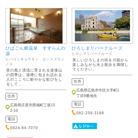
ひばごん郷温泉 すずらんの
ひろしまリバークルーズ
湯
ヒロシマリバークルーズ
ヒバゴンキョウオン センスズラン
美しいひろしまの街を川面から
ノユ
楽しみながら水上散歩を満喫し
てください。
里の風と清流に育まれる道後山
の四季は、湯煙に包まれ訪れる
人のこころに鮮やかな歓びをし
住所
るして...
広島県広島市中区大手町1
丁目9番地先
住所
電話
広島県庄原市西城町三坂15
2-10
082-258-3188
電話
0824-84-7070