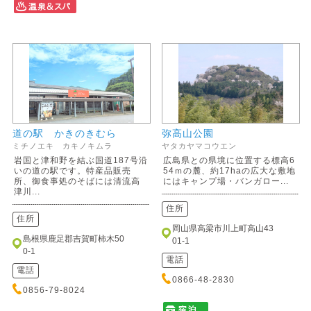
道の駅 かきのきむら
弥高山公園
ミチノエキ カキノキムラ
ヤタカヤマコウエン
岩国と津和野を結ぶ国道187号沿
広島県との県境に位置する標高6
いの道の駅です。特産品販売
54ｍの麓、約17haの広大な敷地
所、御食事処のそばには清流高
にはキャンプ場・バンガロー...
津川...
住所
住所
岡山県高梁市川上町高山43
島根県鹿足郡吉賀町柿木50
01-1
0-1
電話
電話
0866-48-2830
0856-79-8024