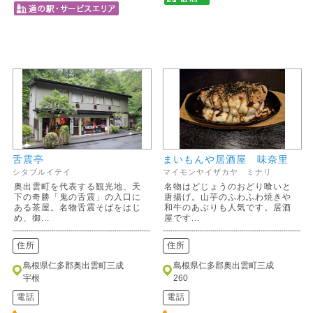
舌震亭
まいもんや居酒屋 味奈里
シタブルイテイ
マイモンヤイザカヤ ミナリ
奥出雲町を代表する観光地、天
名物はどじょうのおどり喰いと
下の奇勝「鬼の舌震」の入口に
唐揚げ。山芋のふわふわ焼きや
ある茶屋。名物舌震そばをはじ
和牛のあぶりも人気です。居酒
め、御...
屋です...
住所
住所
島根県仁多郡奥出雲町三成
島根県仁多郡奥出雲町三成
宇根
260
電話
電話