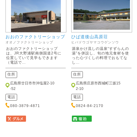
おおのファクトリーショップ
ひば道後山高原荘
オオノファクトリーショップ
ヒバドウゴヤマコウゲンソウ
おおのファクトリーショップ
源泉かけ流しの温泉“すずらんの
は、JR大野浦駅南側国道2号に
湯”を併設し、旬の地元食材を使
位置していて見学もできます
った心づくしの料理でおもてな
（電話で...
し...
住所
住所
広島県廿日市市沖塩屋2-10
広島県庄原市西城町三坂15
-52
2-10
電話
電話
080-3879-4871
0824-84-2170