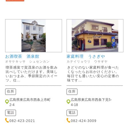
お酒喫茶 酒泉館
家庭料理 うさぎや
オサケキッサ シュセンカン
カテイリョウリ ウサギヤ
喫茶感覚で賀茂泉のお酒を飲み
きどりのない家庭料理が食べた
比べしていただけます。美味し
くなったらお出かけください。
いおつまみ、季節限定のスイー
毎日でも通いたい安心の定番の
ツ、仕...
味です...
住所
住所
広島県東広島市西条上市町
広島県東広島市西条下見5-
2-4
4-18
電話
電話
082-423-2021
082-424-3009