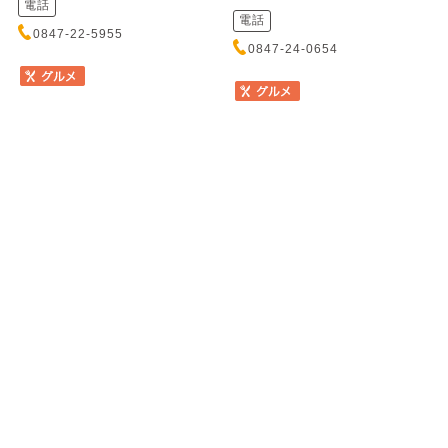
電話
電話
0847-22-5955
0847-24-0654
季節料理（かき・地魚） す
食事処 ちどり
だち
ショクジドコロ チドリ
キセツリョウリ カキ ジザカナ
瀬戸田と言えば蛸料理。新鮮な
スダチ
地蛸を使った絶妙な味わいの蛸
料理が楽しめます。蛸フルコー
地産地消にこだわった料理が自
スや、...
慢です。日本酒の種類も豊富で
す。三原では数少ない宴会場が
ある居...
住所