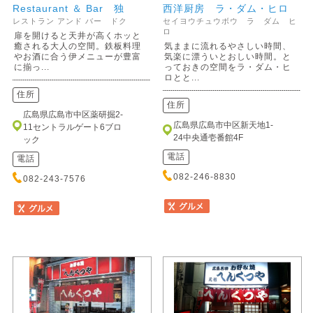
Restaurant ＆ Bar 独
西洋厨房 ラ・ダム・ヒロ
レストラン アンド バー ドク
セイヨウチュウボウ ラ ダム ヒ
ロ
扉を開けると天井が高くホッと
癒される大人の空間。鉄板料理
気ままに流れるやさしい時間、
やお酒に合う伊メニューが豊富
気楽に漂ういとおしい時間。と
に揃っ...
っておきの空間をラ・ダム・ヒ
ロとと...
住所
住所
広島県広島市中区薬研掘2-
広島県広島市中区新天地1-
11セントラルゲート6ブロ
24中央通壱番館4F
ック
電話
電話
082-246-8830
082-243-7576