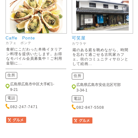
Caffe Ponte
可笑屋
カフェ ポンテ
カワラヤ
食材にこだわった本格イタリア
蔵のある庭を眺めながら、時間
ン料理を提供いたします。お得
を忘れて過ごせる古民家カフ
なモバイル会員募集中！ご利用
ェ。街のコミュニティサロンと
金額に...
して絵画...
住所
住所
広島県広島市中区大手町1-
広島県広島市安佐北区可部
9-21
3-34-1
電話
電話
082-247-7471
082-847-5508