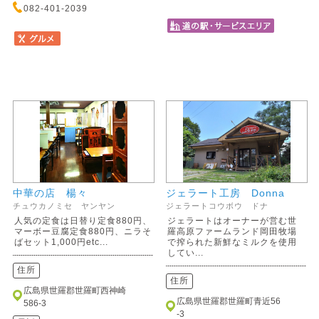
082-401-2039
中華の店 楊々
ジェラート工房 Donna
チュウカノミセ ヤンヤン
ジェラートコウボウ ドナ
人気の定食は日替り定食880円、
ジェラートはオーナーが営む世
マーボー豆腐定食880円、ニラそ
羅高原ファームランド岡田牧場
ばセット1,000円etc...
で搾られた新鮮なミルクを使用
してい...
住所
住所
広島県世羅郡世羅町西神崎
広島県世羅郡世羅町青近56
586-3
-3