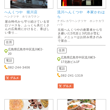
へんくつや 堀川店
流川へんくつや 本家かわは
ら
ヘンクツヤ ホリカワテン
ナガレカワヘンクツヤ ホンケカワ
屋台時代から守り続けている甘
ハラ
口ソースを、ふっくら具だくさ
んの広島焼にかけると、香ばし
元祖へんくつやの創業者から引
い香り...
き継いだ2代目と3代目が営む
店。メニューはお好み焼きのみ
で屋台...
住所
広島県広島市中区流川町2-
住所
20
広島県広島市中区流川町3-
電話
17北政ビル1F
082-244-3406
電話
082-241-1319