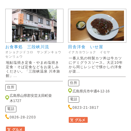
お食事処 三段峡川流
田舎洋食 いせ屋
オショクジドコロ サンダンキョウ
イナカヨウショク イセヤ
センリュウ
一番人気の特製カツ丼は牛カツ
地鮎塩焼き定食・やまめ塩焼き
にデミグラスソース。大正10年
定食・そば定食などをお楽しみ
から同じレシピで懐かしの洋食
ください。「三段峡温泉 川本旅
が楽...
館」...
住所
住所
広島県呉市中通4-12-16
広島県山県郡安芸太田町柴
電話
木1727
0823-21-3817
電話
0826-28-2203