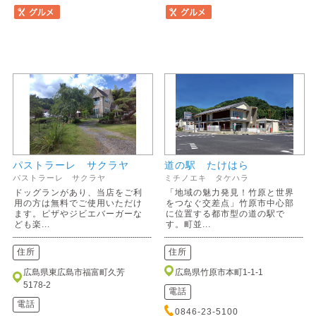
パストラーレ サクラヤ
道の駅 たけはら
パストラーレ サクラヤ
ミチノエキ タケハラ
ドッグランがあり、当店をご利
「地域の魅力発見！竹原と世界
用の方は無料でご使用いただけ
をつなぐ交差点」竹原市中心部
ます。ピザやジビエバーガーな
に位置する都市型の道の駅で
ども楽...
す。町並...
住所
住所
広島県東広島市福富町久芳
広島県竹原市本町1-1-1
5178-2
電話
電話
0846-23-5100