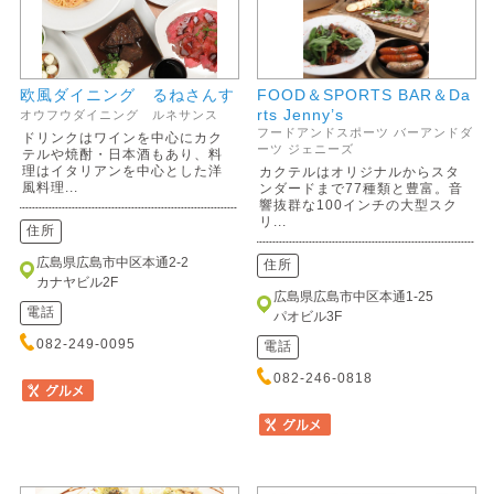
欧風ダイニング るねさんす
FOOD＆SPORTS BAR＆Da
rts Jenny’s
オウフウダイニング ルネサンス
フードアンドスポーツ バーアンドダ
ドリンクはワインを中心にカク
ーツ ジェニーズ
テルや焼酎・日本酒もあり、料
理はイタリアンを中心とした洋
カクテルはオリジナルからスタ
風料理...
ンダードまで77種類と豊富。音
響抜群な100インチの大型スク
リ...
住所
広島県広島市中区本通2-2
住所
カナヤビル2F
広島県広島市中区本通1-25
電話
パオビル3F
082-249-0095
電話
082-246-0818