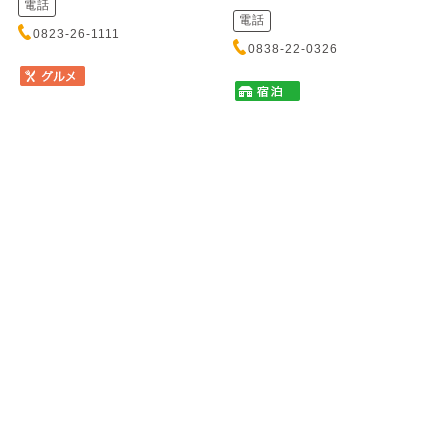
電話
電話
0823-26-1111
0838-22-0326
塩焼き肉とからから鍋の店
かき船 かなわ
唐魂 流川店
カキブネ カナワ
シオヤキニクトカラカラナベノミ
元安川に浮かぶ歴史あるかき船
セ トウコン ナガレカワテン
で、新鮮なかきと瀬戸内の味覚
をお召し上がりいただけます。
秘伝の塩ダレにじっくり漬け込
心地よ...
んだ塩焼肉は一度食べたら癖に
なるほどの絶品！締めは名物
「からか...
住所