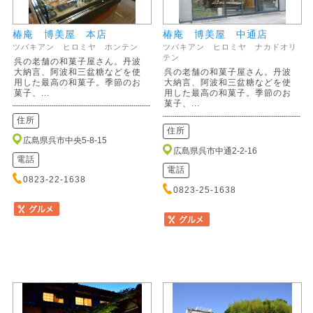
椿庵 博美屋 本店
椿庵 博美屋 中通店
ツバキアン ヒロミヤ ホンテン
ツバキアン ヒロミヤ ナカドオリ
テン
呉の老舗の和菓子屋さん。丹波
大納言、阿波和三盆糖などを使
呉の老舗の和菓子屋さん。丹波
用した最高の和菓子。季節のお
大納言、阿波和三盆糖などを使
菓子、...
用した最高の和菓子。季節のお
菓子、...
住所
住所
広島県呉市中央5-8-15
広島県呉市中通2-2-16
電話
電話
0823-22-1638
0823-25-1638