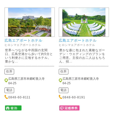
広島エアポートホテル
広島エアポートホテル
ヒロシマエアポートホテル
ヒロシマエアポートホテル
世界へつながる中四国の玄関
豊かな森に包まれた素敵なガー
口、広島空港から歩いて約5分と
デン・ウエディングのプランを
いう利便さに立地するホテル。
ご用意。主役のお二人はもちろ
豊かな...
ん、招...
住所
住所
広島県三原市本郷町善入寺
広島県三原市本郷町善入寺
64-25
64-25
電話
電話
0848-60-8111
0848-60-8191