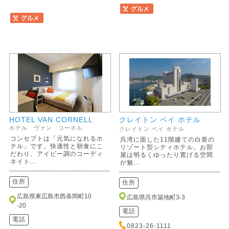
HOTEL VAN CORNELL
クレイトン ベイ ホテル
ホテル ヴァン コーネル
クレイトン ベイ ホテル
コンセプトは「元気になれるホ
呉湾に面した11階建ての白亜の
テル」です。快適性と朝食にこ
リゾート型シティホテル。お部
だわり、アイビー調のコーディ
屋は明るくゆったり寛げる空間
ネイト...
が魅...
住所
住所
広島県東広島市西条岡町10
広島県呉市築地町3-3
-20
電話
電話
0823-26-1111