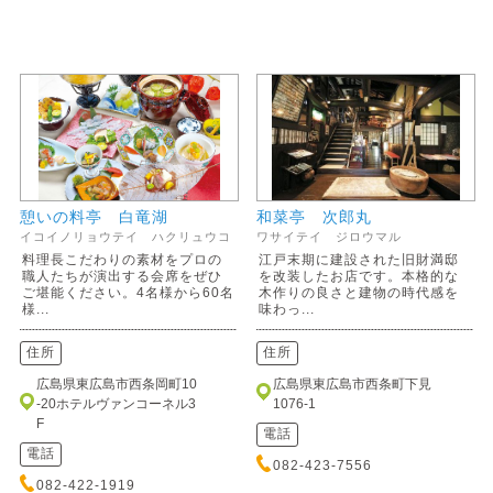
憩いの料亭 白竜湖
和菜亭 次郎丸
イコイノリョウテイ ハクリュウコ
ワサイテイ ジロウマル
料理長こだわりの素材をプロの
江戸末期に建設された旧財満邸
職人たちが演出する会席をぜひ
を改装したお店です。本格的な
ご堪能ください。4名様から60名
木作りの良さと建物の時代感を
様...
味わっ...
住所
住所
広島県東広島市西条岡町10
広島県東広島市西条町下見
-20ホテルヴァンコーネル3
1076-1
F
電話
電話
082-423-7556
082-422-1919