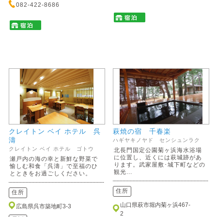
082-422-8686
クレイトン ベイ ホテル 呉
萩焼の宿 千春楽
濤
ハギヤキノヤド センシュンラク
クレイトン ベイ ホテル ゴトウ
北長門国定公園菊ヶ浜海水浴場
に位置し、近くには萩城跡があ
瀬戸内の海の幸と新鮮な野菜で
ります。武家屋敷･城下町などの
愉しむ和食「呉濤」で至福のひ
観光...
とときをお過ごしください。
住所
住所
山口県萩市堀内菊ヶ浜467-
広島県呉市築地町3-3
2