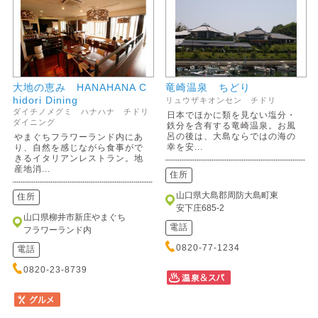
大地の恵み HANAHANA C
竜崎温泉 ちどり
hidori Dining
リュウザキオンセン チドリ
ダイチノメグミ ハナハナ チドリ
日本でほかに類を見ない塩分・
ダイニング
鉄分を含有する竜崎温泉。お風
呂の後は、大島ならではの海の
やまぐちフラワーランド内にあ
幸を安...
り、自然を感じながら食事がで
きるイタリアンレストラン。地
産地消...
住所
山口県大島郡周防大島町東
住所
安下庄685-2
山口県柳井市新庄やまぐち
電話
フラワーランド内
0820-77-1234
電話
0820-23-8739