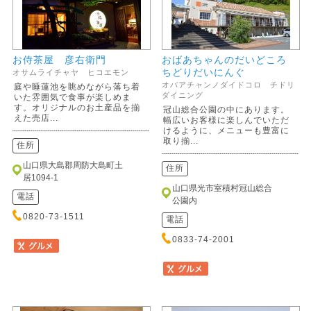
お侍茶屋 彦右衛門
おばあちゃんのだいどころ
ちどりだいにんぐ
オサムライチャヤ ヒコエモン
オバアチャンノダイドコロ チドリ
庭や睡蓮池を眺めながら落ち着
ダイニング
いた雰囲気で食事が楽しめま
す。オリジナルのお土産品を揃
冠山総合公園の中にあります。
えた売店...
幅広いお客様に楽しんでいただ
けるように、メニューも豊富に
取り揃...
住所
山口県大島郡周防大島町土
住所
居1094-1
山口県光市室積村冠山総合
電話
公園内
0820-73-1511
電話
0833-74-2001