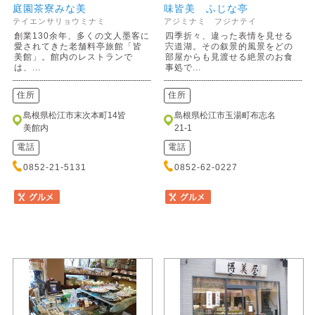
庭園茶寮みな美
味皆美 ふじな亭
テイエンサリョウミナミ
アジミナミ フジナテイ
創業130余年、多くの文人墨客に
四季折々、違った表情を見せる
愛されてきた老舗料亭旅館「皆
宍道湖。その叙景的風景をどの
美館」。館内のレストランで
部屋からも見渡せる絶景のお食
は、...
事処で...
住所
住所
島根県松江市末次本町14皆
島根県松江市玉湯町布志名
美館内
21-1
電話
電話
0852-21-5131
0852-62-0227