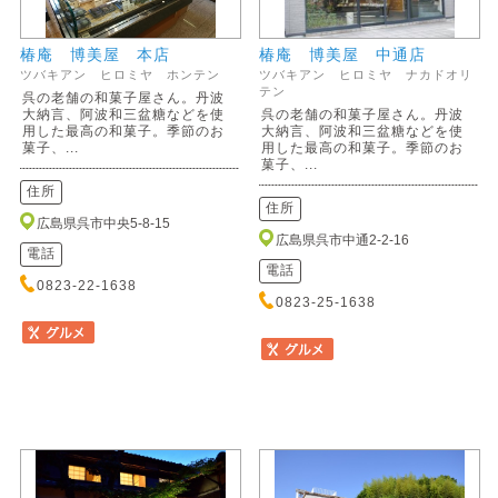
椿庵 博美屋 本店
椿庵 博美屋 中通店
ツバキアン ヒロミヤ ホンテン
ツバキアン ヒロミヤ ナカドオリ
テン
呉の老舗の和菓子屋さん。丹波
大納言、阿波和三盆糖などを使
呉の老舗の和菓子屋さん。丹波
用した最高の和菓子。季節のお
大納言、阿波和三盆糖などを使
菓子、...
用した最高の和菓子。季節のお
菓子、...
住所
住所
広島県呉市中央5-8-15
広島県呉市中通2-2-16
電話
電話
0823-22-1638
0823-25-1638