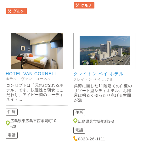
HOTEL VAN CORNELL
クレイトン ベイ ホテル
ホテル ヴァン コーネル
クレイトン ベイ ホテル
コンセプトは「元気になれるホ
呉湾に面した11階建ての白亜の
テル」です。快適性と朝食にこ
リゾート型シティホテル。お部
だわり、アイビー調のコーディ
屋は明るくゆったり寛げる空間
ネイト...
が魅...
住所
住所
広島県東広島市西条岡町10
広島県呉市築地町3-3
-20
電話
電話
0823-26-1111