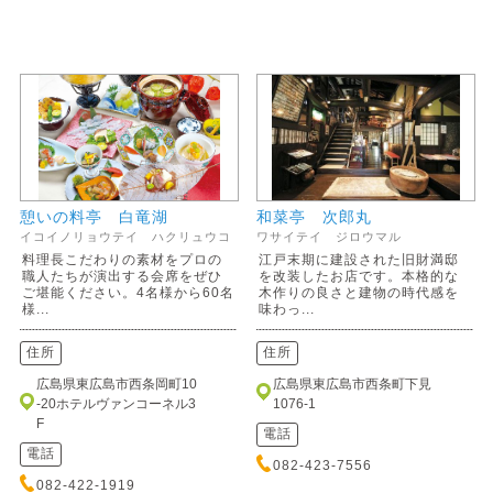
憩いの料亭 白竜湖
和菜亭 次郎丸
イコイノリョウテイ ハクリュウコ
ワサイテイ ジロウマル
料理長こだわりの素材をプロの
江戸末期に建設された旧財満邸
職人たちが演出する会席をぜひ
を改装したお店です。本格的な
ご堪能ください。4名様から60名
木作りの良さと建物の時代感を
様...
味わっ...
住所
住所
広島県東広島市西条岡町10
広島県東広島市西条町下見
-20ホテルヴァンコーネル3
1076-1
F
電話
電話
082-423-7556
082-422-1919