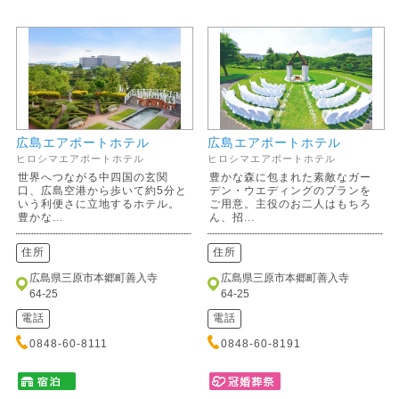
広島エアポートホテル
広島エアポートホテル
ヒロシマエアポートホテル
ヒロシマエアポートホテル
世界へつながる中四国の玄関
豊かな森に包まれた素敵なガー
口、広島空港から歩いて約5分と
デン・ウエディングのプランを
いう利便さに立地するホテル。
ご用意。主役のお二人はもちろ
豊かな...
ん、招...
住所
住所
広島県三原市本郷町善入寺
広島県三原市本郷町善入寺
64-25
64-25
電話
電話
0848-60-8111
0848-60-8191