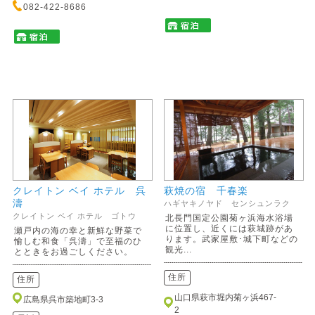
082-422-8686
クレイトン ベイ ホテル 呉
萩焼の宿 千春楽
濤
ハギヤキノヤド センシュンラク
クレイトン ベイ ホテル ゴトウ
北長門国定公園菊ヶ浜海水浴場
に位置し、近くには萩城跡があ
瀬戸内の海の幸と新鮮な野菜で
ります。武家屋敷･城下町などの
愉しむ和食「呉濤」で至福のひ
観光...
とときをお過ごしください。
住所
住所
山口県萩市堀内菊ヶ浜467-
広島県呉市築地町3-3
2