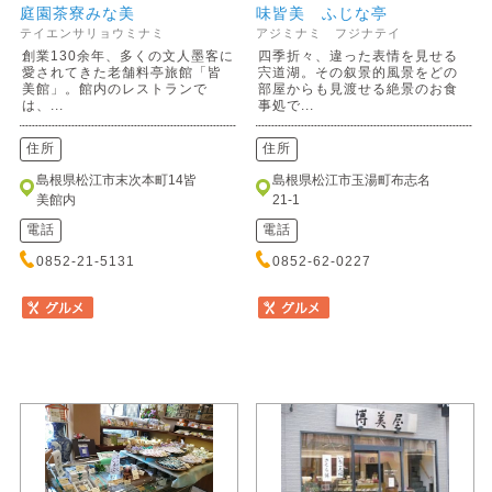
庭園茶寮みな美
味皆美 ふじな亭
テイエンサリョウミナミ
アジミナミ フジナテイ
創業130余年、多くの文人墨客に
四季折々、違った表情を見せる
愛されてきた老舗料亭旅館「皆
宍道湖。その叙景的風景をどの
美館」。館内のレストランで
部屋からも見渡せる絶景のお食
は、...
事処で...
住所
住所
島根県松江市末次本町14皆
島根県松江市玉湯町布志名
美館内
21-1
電話
電話
0852-21-5131
0852-62-0227