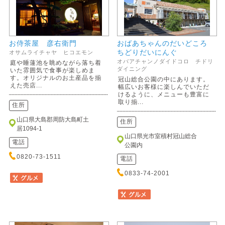
お侍茶屋 彦右衛門
おばあちゃんのだいどころ
ちどりだいにんぐ
オサムライチャヤ ヒコエモン
オバアチャンノダイドコロ チドリ
庭や睡蓮池を眺めながら落ち着
ダイニング
いた雰囲気で食事が楽しめま
す。オリジナルのお土産品を揃
冠山総合公園の中にあります。
えた売店...
幅広いお客様に楽しんでいただ
けるように、メニューも豊富に
取り揃...
住所
山口県大島郡周防大島町土
住所
居1094-1
山口県光市室積村冠山総合
電話
公園内
0820-73-1511
電話
0833-74-2001