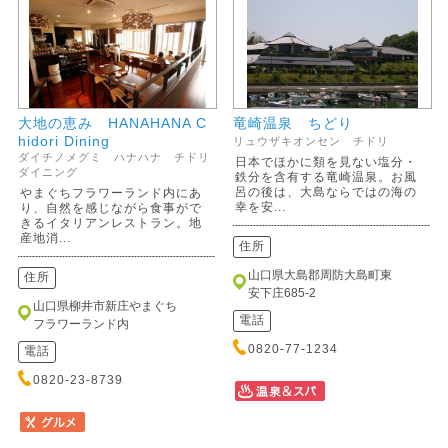
大地の恵み HANAHANA C
竜崎温泉 ちどり
hidori Dining
リュウザキオンセン チドリ
ダイチノメグミ ハナハナ チドリ
日本でほかに類を見ない塩分・
ダイニング
鉄分を含有する竜崎温泉。お風
呂の後は、大島ならではの海の
やまぐちフラワーランド内にあ
幸を安...
り、自然を感じながら食事がで
きるイタリアンレストラン。地
産地消...
住所
山口県大島郡周防大島町東
住所
安下庄685-2
山口県柳井市新庄やまぐち
電話
フラワーランド内
0820-77-1234
電話
0820-23-8739