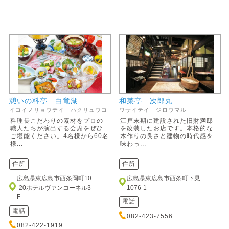
憩いの料亭 白竜湖
和菜亭 次郎丸
イコイノリョウテイ ハクリュウコ
ワサイテイ ジロウマル
料理長こだわりの素材をプロの
江戸末期に建設された旧財満邸
職人たちが演出する会席をぜひ
を改装したお店です。本格的な
ご堪能ください。4名様から60名
木作りの良さと建物の時代感を
様...
味わっ...
住所
住所
広島県東広島市西条岡町10
広島県東広島市西条町下見
-20ホテルヴァンコーネル3
1076-1
F
電話
電話
082-423-7556
082-422-1919