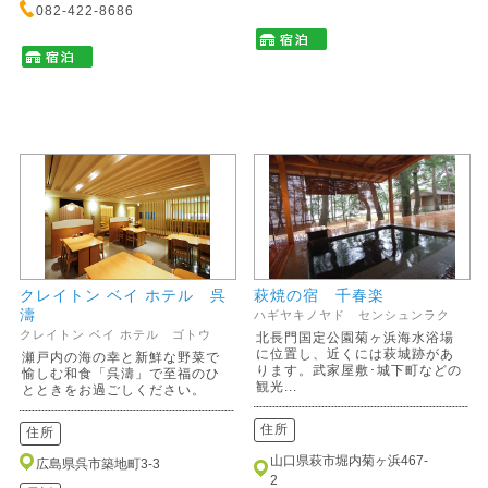
082-422-8686
クレイトン ベイ ホテル 呉
萩焼の宿 千春楽
濤
ハギヤキノヤド センシュンラク
クレイトン ベイ ホテル ゴトウ
北長門国定公園菊ヶ浜海水浴場
に位置し、近くには萩城跡があ
瀬戸内の海の幸と新鮮な野菜で
ります。武家屋敷･城下町などの
愉しむ和食「呉濤」で至福のひ
観光...
とときをお過ごしください。
住所
住所
山口県萩市堀内菊ヶ浜467-
広島県呉市築地町3-3
2