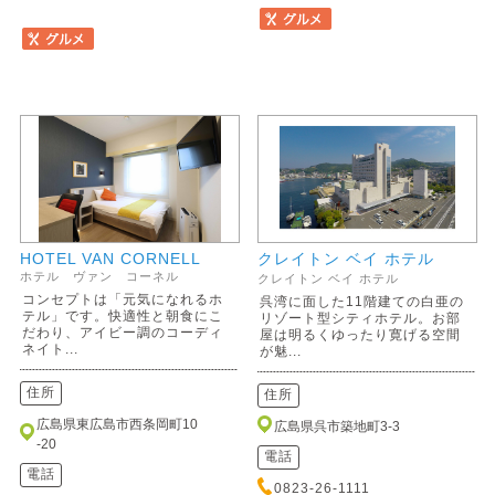
HOTEL VAN CORNELL
クレイトン ベイ ホテル
ホテル ヴァン コーネル
クレイトン ベイ ホテル
コンセプトは「元気になれるホ
呉湾に面した11階建ての白亜の
テル」です。快適性と朝食にこ
リゾート型シティホテル。お部
だわり、アイビー調のコーディ
屋は明るくゆったり寛げる空間
ネイト...
が魅...
住所
住所
広島県東広島市西条岡町10
広島県呉市築地町3-3
-20
電話
電話
0823-26-1111