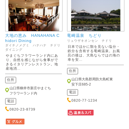
大地の恵み HANAHANA C
竜崎温泉 ちどり
hidori Dining
リュウザキオンセン チドリ
ダイチノメグミ ハナハナ チドリ
日本でほかに類を見ない塩分・
ダイニング
鉄分を含有する竜崎温泉。お風
呂の後は、大島ならではの海の
やまぐちフラワーランド内にあ
幸を安...
り、自然を感じながら食事がで
きるイタリアンレストラン。地
産地消...
住所
山口県大島郡周防大島町東
住所
安下庄685-2
山口県柳井市新庄やまぐち
電話
フラワーランド内
0820-77-1234
電話
0820-23-8739