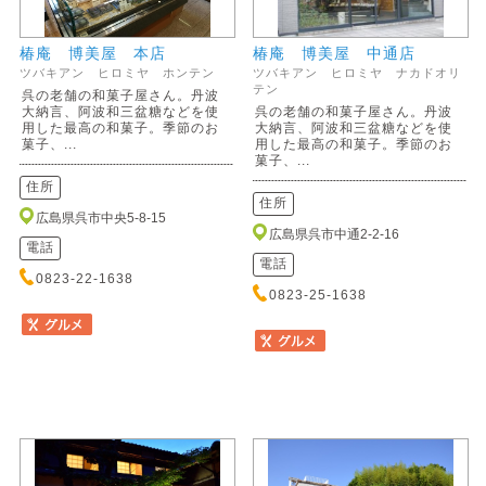
椿庵 博美屋 本店
椿庵 博美屋 中通店
ツバキアン ヒロミヤ ホンテン
ツバキアン ヒロミヤ ナカドオリ
テン
呉の老舗の和菓子屋さん。丹波
大納言、阿波和三盆糖などを使
呉の老舗の和菓子屋さん。丹波
用した最高の和菓子。季節のお
大納言、阿波和三盆糖などを使
菓子、...
用した最高の和菓子。季節のお
菓子、...
住所
住所
広島県呉市中央5-8-15
広島県呉市中通2-2-16
電話
電話
0823-22-1638
0823-25-1638