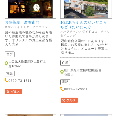
お侍茶屋 彦右衛門
おばあちゃんのだいどころ
ちどりだいにんぐ
オサムライチャヤ ヒコエモン
オバアチャンノダイドコロ チドリ
庭や睡蓮池を眺めながら落ち着
ダイニング
いた雰囲気で食事が楽しめま
す。オリジナルのお土産品を揃
冠山総合公園の中にあります。
えた売店...
幅広いお客様に楽しんでいただ
けるように、メニューも豊富に
取り揃...
住所
山口県大島郡周防大島町土
住所
居1094-1
山口県光市室積村冠山総合
電話
公園内
0820-73-1511
電話
0833-74-2001