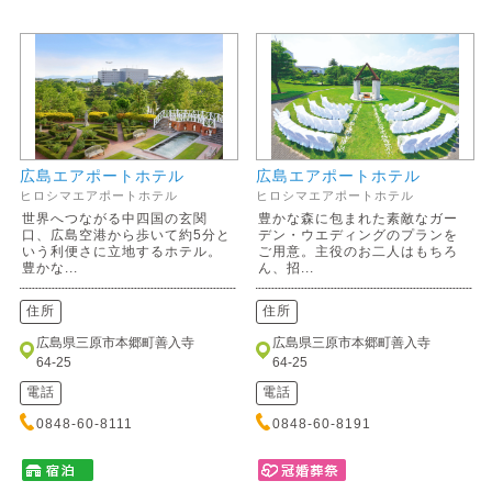
広島エアポートホテル
広島エアポートホテル
ヒロシマエアポートホテル
ヒロシマエアポートホテル
世界へつながる中四国の玄関
豊かな森に包まれた素敵なガー
口、広島空港から歩いて約5分と
デン・ウエディングのプランを
いう利便さに立地するホテル。
ご用意。主役のお二人はもちろ
豊かな...
ん、招...
住所
住所
広島県三原市本郷町善入寺
広島県三原市本郷町善入寺
64-25
64-25
電話
電話
0848-60-8111
0848-60-8191