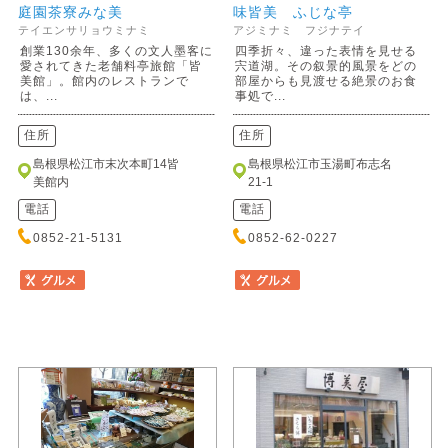
庭園茶寮みな美
味皆美 ふじな亭
テイエンサリョウミナミ
アジミナミ フジナテイ
創業130余年、多くの文人墨客に
四季折々、違った表情を見せる
愛されてきた老舗料亭旅館「皆
宍道湖。その叙景的風景をどの
美館」。館内のレストランで
部屋からも見渡せる絶景のお食
は、...
事処で...
住所
住所
島根県松江市末次本町14皆
島根県松江市玉湯町布志名
美館内
21-1
電話
電話
0852-21-5131
0852-62-0227