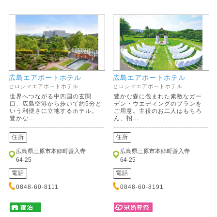
広島エアポートホテル
広島エアポートホテル
ヒロシマエアポートホテル
ヒロシマエアポートホテル
世界へつながる中四国の玄関
豊かな森に包まれた素敵なガー
口、広島空港から歩いて約5分と
デン・ウエディングのプランを
いう利便さに立地するホテル。
ご用意。主役のお二人はもちろ
豊かな...
ん、招...
住所
住所
広島県三原市本郷町善入寺
広島県三原市本郷町善入寺
64-25
64-25
電話
電話
0848-60-8111
0848-60-8191