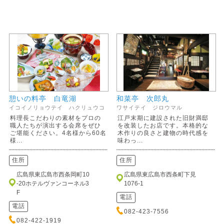
憩いの料亭 白竜湖
和菜亭 次郎丸
イコイノリョウテイ ハクリュウコ
ワサイテイ ジロウマル
料理長こだわりの素材をプロの
江戸末期に建設された旧財満邸
職人たちが演出する会席をぜひ
を改装したお店です。本格的な
ご堪能ください。4名様から60名
木作りの良さと建物の時代感を
様...
味わっ...
住所
住所
広島県東広島市西条岡町10
広島県東広島市西条町下見
-20ホテルヴァンコーネル3
1076-1
F
電話
電話
082-423-7556
082-422-1919