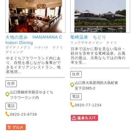
大地の恵み HANAHANA C
竜崎温泉 ちどり
hidori Dining
リュウザキオンセン チドリ
ダイチノメグミ ハナハナ チドリ
日本でほかに類を見ない塩分・
ダイニング
鉄分を含有する竜崎温泉。お風
呂の後は、大島ならではの海の
やまぐちフラワーランド内にあ
幸を安...
り、自然を感じながら食事がで
きるイタリアンレストラン。地
産地消...
住所
山口県大島郡周防大島町東
住所
安下庄685-2
山口県柳井市新庄やまぐち
電話
フラワーランド内
0820-77-1234
電話
0820-23-8739