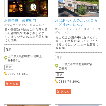
お侍茶屋 彦右衛門
おばあちゃんのだいどころ
ちどりだいにんぐ
オサムライチャヤ ヒコエモン
オバアチャンノダイドコロ チドリ
庭や睡蓮池を眺めながら落ち着
ダイニング
いた雰囲気で食事が楽しめま
す。オリジナルのお土産品を揃
冠山総合公園の中にあります。
えた売店...
幅広いお客様に楽しんでいただ
けるように、メニューも豊富に
取り揃...
住所
山口県大島郡周防大島町土
住所
居1094-1
山口県光市室積村冠山総合
電話
公園内
0820-73-1511
電話
0833-74-2001