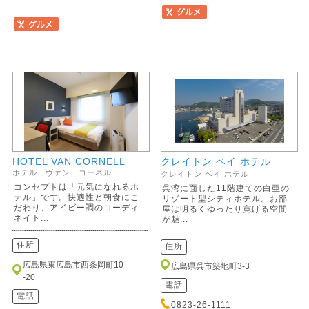
HOTEL VAN CORNELL
クレイトン ベイ ホテル
ホテル ヴァン コーネル
クレイトン ベイ ホテル
コンセプトは「元気になれるホ
呉湾に面した11階建ての白亜の
テル」です。快適性と朝食にこ
リゾート型シティホテル。お部
だわり、アイビー調のコーディ
屋は明るくゆったり寛げる空間
ネイト...
が魅...
住所
住所
広島県東広島市西条岡町10
広島県呉市築地町3-3
-20
電話
電話
0823-26-1111