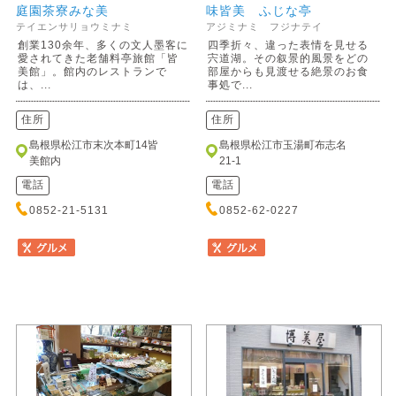
庭園茶寮みな美
味皆美 ふじな亭
テイエンサリョウミナミ
アジミナミ フジナテイ
創業130余年、多くの文人墨客に
四季折々、違った表情を見せる
愛されてきた老舗料亭旅館「皆
宍道湖。その叙景的風景をどの
美館」。館内のレストランで
部屋からも見渡せる絶景のお食
は、...
事処で...
住所
住所
島根県松江市末次本町14皆
島根県松江市玉湯町布志名
美館内
21-1
電話
電話
0852-21-5131
0852-62-0227