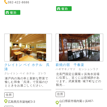
082-422-8686
クレイトン ベイ ホテル 呉
萩焼の宿 千春楽
濤
ハギヤキノヤド センシュンラク
クレイトン ベイ ホテル ゴトウ
北長門国定公園菊ヶ浜海水浴場
に位置し、近くには萩城跡があ
瀬戸内の海の幸と新鮮な野菜で
ります。武家屋敷･城下町などの
愉しむ和食「呉濤」で至福のひ
観光...
とときをお過ごしください。
住所
住所
山口県萩市堀内菊ヶ浜467-
広島県呉市築地町3-3
2