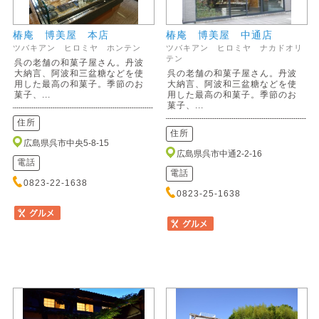
椿庵 博美屋 本店
椿庵 博美屋 中通店
ツバキアン ヒロミヤ ホンテン
ツバキアン ヒロミヤ ナカドオリ
テン
呉の老舗の和菓子屋さん。丹波
大納言、阿波和三盆糖などを使
呉の老舗の和菓子屋さん。丹波
用した最高の和菓子。季節のお
大納言、阿波和三盆糖などを使
菓子、...
用した最高の和菓子。季節のお
菓子、...
住所
住所
広島県呉市中央5-8-15
広島県呉市中通2-2-16
電話
電話
0823-22-1638
0823-25-1638