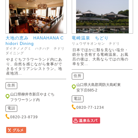
大地の恵み HANAHANA C
竜崎温泉 ちどり
hidori Dining
リュウザキオンセン チドリ
ダイチノメグミ ハナハナ チドリ
日本でほかに類を見ない塩分・
ダイニング
鉄分を含有する竜崎温泉。お風
呂の後は、大島ならではの海の
やまぐちフラワーランド内にあ
幸を安...
り、自然を感じながら食事がで
きるイタリアンレストラン。地
産地消...
住所
山口県大島郡周防大島町東
住所
安下庄685-2
山口県柳井市新庄やまぐち
電話
フラワーランド内
0820-77-1234
電話
0820-23-8739