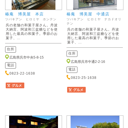
椿庵 博美屋 本店
椿庵 博美屋 中通店
ツバキアン ヒロミヤ ホンテン
ツバキアン ヒロミヤ ナカドオリ
テン
呉の老舗の和菓子屋さん。丹波
大納言、阿波和三盆糖などを使
呉の老舗の和菓子屋さん。丹波
用した最高の和菓子。季節のお
大納言、阿波和三盆糖などを使
菓子、...
用した最高の和菓子。季節のお
菓子、...
住所
住所
広島県呉市中央5-8-15
広島県呉市中通2-2-16
電話
電話
0823-22-1638
0823-25-1638