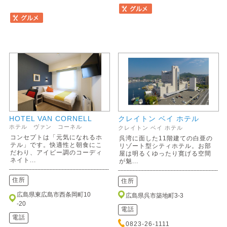
HOTEL VAN CORNELL
クレイトン ベイ ホテル
ホテル ヴァン コーネル
クレイトン ベイ ホテル
コンセプトは「元気になれるホ
呉湾に面した11階建ての白亜の
テル」です。快適性と朝食にこ
リゾート型シティホテル。お部
だわり、アイビー調のコーディ
屋は明るくゆったり寛げる空間
ネイト...
が魅...
住所
住所
広島県東広島市西条岡町10
広島県呉市築地町3-3
-20
電話
電話
0823-26-1111