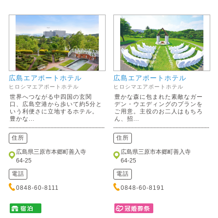
広島エアポートホテル
広島エアポートホテル
ヒロシマエアポートホテル
ヒロシマエアポートホテル
世界へつながる中四国の玄関
豊かな森に包まれた素敵なガー
口、広島空港から歩いて約5分と
デン・ウエディングのプランを
いう利便さに立地するホテル。
ご用意。主役のお二人はもちろ
豊かな...
ん、招...
住所
住所
広島県三原市本郷町善入寺
広島県三原市本郷町善入寺
64-25
64-25
電話
電話
0848-60-8111
0848-60-8191