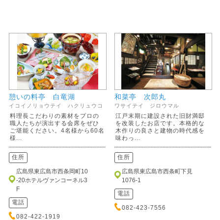
憩いの料亭 白竜湖
和菜亭 次郎丸
イコイノリョウテイ ハクリュウコ
ワサイテイ ジロウマル
料理長こだわりの素材をプロの
江戸末期に建設された旧財満邸
職人たちが演出する会席をぜひ
を改装したお店です。本格的な
ご堪能ください。4名様から60名
木作りの良さと建物の時代感を
様...
味わっ...
住所
住所
広島県東広島市西条岡町10
広島県東広島市西条町下見
-20ホテルヴァンコーネル3
1076-1
F
電話
電話
082-423-7556
082-422-1919