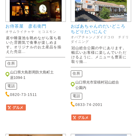
お侍茶屋 彦右衛門
おばあちゃんのだいどころ
ちどりだいにんぐ
オサムライチャヤ ヒコエモン
オバアチャンノダイドコロ チドリ
庭や睡蓮池を眺めながら落ち着
ダイニング
いた雰囲気で食事が楽しめま
す。オリジナルのお土産品を揃
冠山総合公園の中にあります。
えた売店...
幅広いお客様に楽しんでいただ
けるように、メニューも豊富に
取り揃...
住所
山口県大島郡周防大島町土
住所
居1094-1
山口県光市室積村冠山総合
電話
公園内
0820-73-1511
電話
0833-74-2001