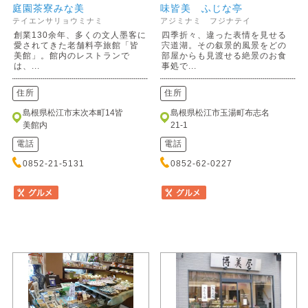
庭園茶寮みな美
味皆美 ふじな亭
テイエンサリョウミナミ
アジミナミ フジナテイ
創業130余年、多くの文人墨客に
四季折々、違った表情を見せる
愛されてきた老舗料亭旅館「皆
宍道湖。その叙景的風景をどの
美館」。館内のレストランで
部屋からも見渡せる絶景のお食
は、...
事処で...
住所
住所
島根県松江市末次本町14皆
島根県松江市玉湯町布志名
美館内
21-1
電話
電話
0852-21-5131
0852-62-0227