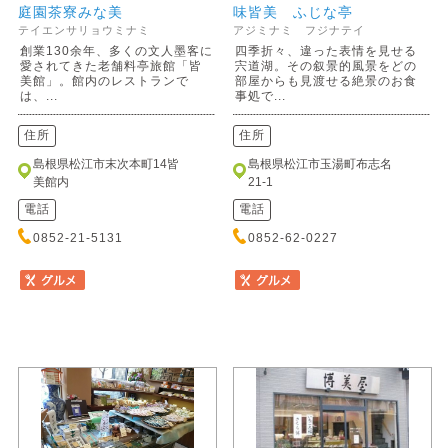
庭園茶寮みな美
味皆美 ふじな亭
テイエンサリョウミナミ
アジミナミ フジナテイ
創業130余年、多くの文人墨客に
四季折々、違った表情を見せる
愛されてきた老舗料亭旅館「皆
宍道湖。その叙景的風景をどの
美館」。館内のレストランで
部屋からも見渡せる絶景のお食
は、...
事処で...
住所
住所
島根県松江市末次本町14皆
島根県松江市玉湯町布志名
美館内
21-1
電話
電話
0852-21-5131
0852-62-0227