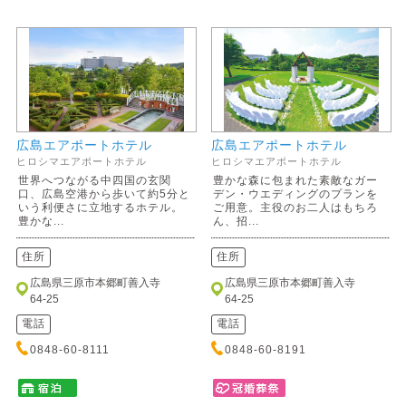
広島エアポートホテル
広島エアポートホテル
ヒロシマエアポートホテル
ヒロシマエアポートホテル
世界へつながる中四国の玄関
豊かな森に包まれた素敵なガー
口、広島空港から歩いて約5分と
デン・ウエディングのプランを
いう利便さに立地するホテル。
ご用意。主役のお二人はもちろ
豊かな...
ん、招...
住所
住所
広島県三原市本郷町善入寺
広島県三原市本郷町善入寺
64-25
64-25
電話
電話
0848-60-8111
0848-60-8191