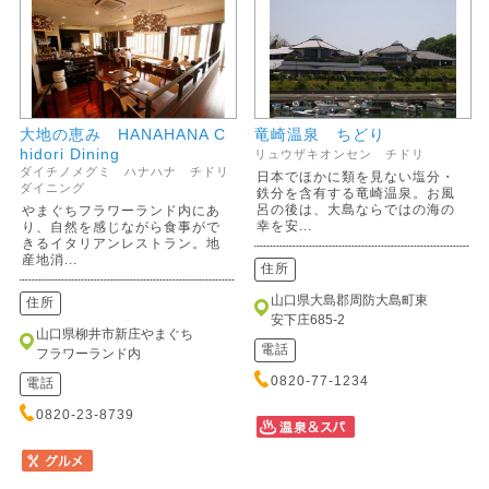
大地の恵み HANAHANA C
竜崎温泉 ちどり
hidori Dining
リュウザキオンセン チドリ
ダイチノメグミ ハナハナ チドリ
日本でほかに類を見ない塩分・
ダイニング
鉄分を含有する竜崎温泉。お風
呂の後は、大島ならではの海の
やまぐちフラワーランド内にあ
幸を安...
り、自然を感じながら食事がで
きるイタリアンレストラン。地
産地消...
住所
山口県大島郡周防大島町東
住所
安下庄685-2
山口県柳井市新庄やまぐち
電話
フラワーランド内
0820-77-1234
電話
0820-23-8739