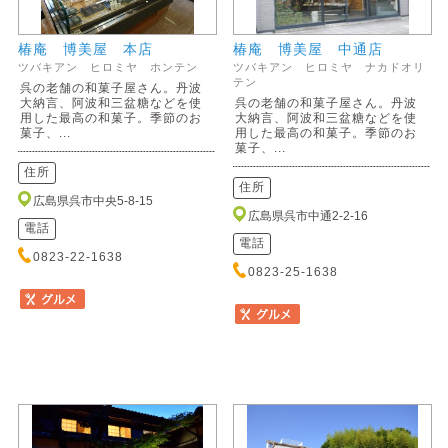
椿庵 博美屋 本店
椿庵 博美屋 中通店
ツバキアン ヒロミヤ ホンテン
ツバキアン ヒロミヤ ナカドオリ
テン
呉の老舗の和菓子屋さん。丹波
大納言、阿波和三盆糖などを使
呉の老舗の和菓子屋さん。丹波
用した最高の和菓子。季節のお
大納言、阿波和三盆糖などを使
菓子、...
用した最高の和菓子。季節のお
菓子、...
住所
住所
広島県呉市中央5-8-15
広島県呉市中通2-2-16
電話
電話
0823-22-1638
0823-25-1638