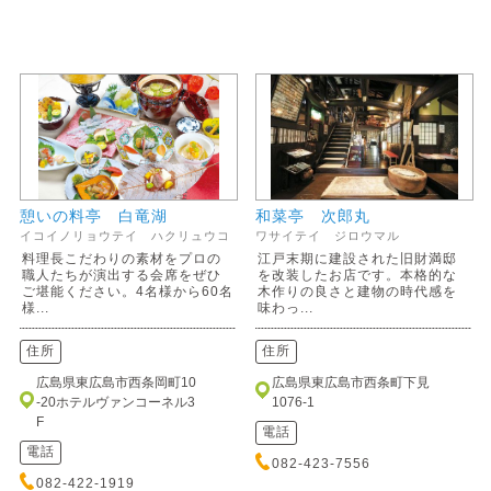
憩いの料亭 白竜湖
和菜亭 次郎丸
イコイノリョウテイ ハクリュウコ
ワサイテイ ジロウマル
料理長こだわりの素材をプロの
江戸末期に建設された旧財満邸
職人たちが演出する会席をぜひ
を改装したお店です。本格的な
ご堪能ください。4名様から60名
木作りの良さと建物の時代感を
様...
味わっ...
住所
住所
広島県東広島市西条岡町10
広島県東広島市西条町下見
-20ホテルヴァンコーネル3
1076-1
F
電話
電話
082-423-7556
082-422-1919