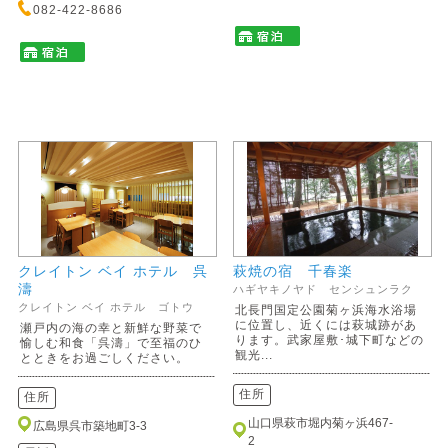
082-422-8686
クレイトン ベイ ホテル 呉
萩焼の宿 千春楽
濤
ハギヤキノヤド センシュンラク
クレイトン ベイ ホテル ゴトウ
北長門国定公園菊ヶ浜海水浴場
に位置し、近くには萩城跡があ
瀬戸内の海の幸と新鮮な野菜で
ります。武家屋敷･城下町などの
愉しむ和食「呉濤」で至福のひ
観光...
とときをお過ごしください。
住所
住所
山口県萩市堀内菊ヶ浜467-
広島県呉市築地町3-3
2