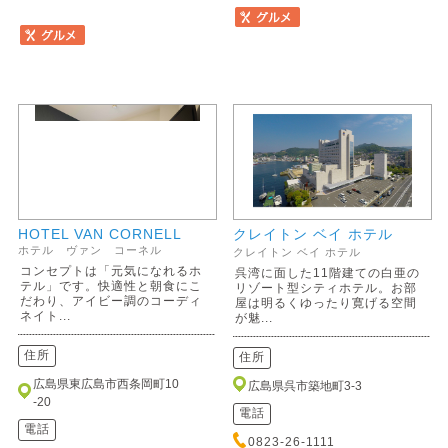
HOTEL VAN CORNELL
クレイトン ベイ ホテル
ホテル ヴァン コーネル
クレイトン ベイ ホテル
コンセプトは「元気になれるホ
呉湾に面した11階建ての白亜の
テル」です。快適性と朝食にこ
リゾート型シティホテル。お部
だわり、アイビー調のコーディ
屋は明るくゆったり寛げる空間
ネイト...
が魅...
住所
住所
広島県東広島市西条岡町10
広島県呉市築地町3-3
-20
電話
電話
0823-26-1111