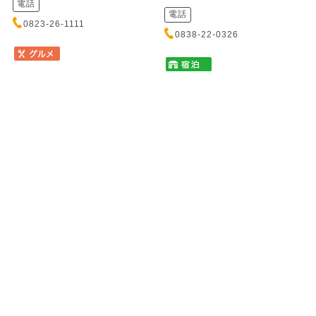
電話
電話
0823-26-1111
0838-22-0326
塩焼き肉とからから鍋の店
かき船 かなわ
唐魂 流川店
カキブネ カナワ
シオヤキニクトカラカラナベノミ
元安川に浮かぶ歴史あるかき船
セ トウコン ナガレカワテン
で、新鮮なかきと瀬戸内の味覚
をお召し上がりいただけます。
秘伝の塩ダレにじっくり漬け込
心地よ...
んだ塩焼肉は一度食べたら癖に
なるほどの絶品！締めは名物
「からか...
住所