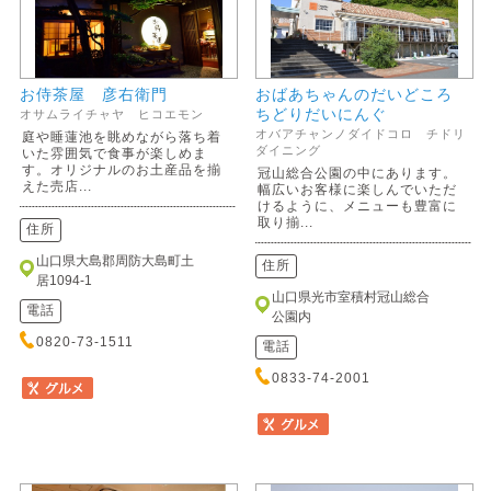
お侍茶屋 彦右衛門
おばあちゃんのだいどころ
ちどりだいにんぐ
オサムライチャヤ ヒコエモン
オバアチャンノダイドコロ チドリ
庭や睡蓮池を眺めながら落ち着
ダイニング
いた雰囲気で食事が楽しめま
す。オリジナルのお土産品を揃
冠山総合公園の中にあります。
えた売店...
幅広いお客様に楽しんでいただ
けるように、メニューも豊富に
取り揃...
住所
山口県大島郡周防大島町土
住所
居1094-1
山口県光市室積村冠山総合
電話
公園内
0820-73-1511
電話
0833-74-2001