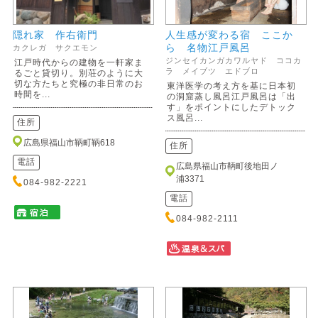
隠れ家 作右衛門
人生感が変わる宿 ここか
ら 名物江戸風呂
カクレガ サクエモン
ジンセイカンガカワルヤド ココカ
江戸時代からの建物を一軒家ま
ラ メイブツ エドブロ
るごと貸切り。別荘のように大
切な方たちと究極の非日常のお
東洋医学の考え方を基に日本初
時間を...
の洞窟蒸し風呂江戸風呂は「出
す」をポイントにしたデトック
ス風呂...
住所
広島県福山市鞆町鞆618
住所
電話
広島県福山市鞆町後地田ノ
浦3371
084-982-2221
電話
084-982-2111