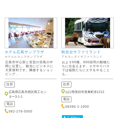
ホテル広島サンプラザ
秋吉台サファリランド
ホテルヒロシマサンプラザ
アキヨシダイサファリランド
広島市中心部と安芸の宮島の中
およそ60種、600頭羽の動物た
間に位置し、観光にビジネスに
ちに出会えます。エサやりバス
大変便利です。隣接するショッ
では猛獣たちにエサをやること
ピング...
も...
住所
住所
広島県広島市西区商工セン
山口県美祢市美東町赤1212
ター3-1-1
電話
電話
08396-2-1000
082-278-5000