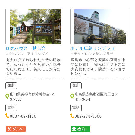
ログハウス 秋吉台
ホテル広島サンプラザ
ログハウス アキヨシダイ
ホテルヒロシマサンプラザ
丸太ログで造られた木造の建物
広島市中心部と安芸の宮島の中
で、ゆったりと落ち着いた気持
間に位置し、観光にビジネスに
ちになれます。美東にしか育た
大変便利です。隣接するショッ
ない香...
ピング...
住所
住所
山口県美祢市秋芳町秋吉12
広島県広島市西区商工セン
37-553
ター3-1-1
電話
電話
0837-62-1110
082-278-5000