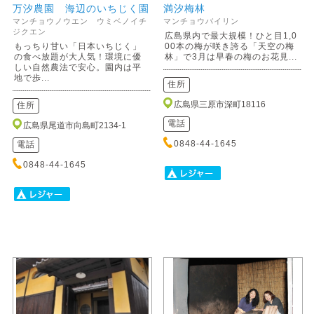
万汐農園 海辺のいちじく園
満汐梅林
マンチョウノウエン ウミベノイチ
マンチョウバイリン
ジクエン
広島県内で最大規模！ひと目1,0
もっちり甘い「日本いちじく」
00本の梅が咲き誇る「天空の梅
の食べ放題が大人気！環境に優
林」で3月は早春の梅のお花見...
しい自然農法で安心。園内は平
地で歩...
住所
広島県三原市深町18116
住所
電話
広島県尾道市向島町2134-1
0848-44-1645
電話
0848-44-1645