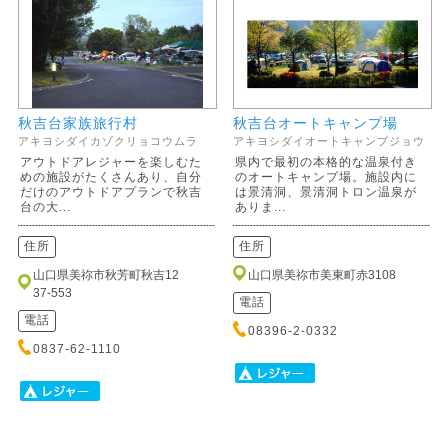
秋吉台家族旅行村
秋吉台オートキャンプ場
アキヨシダイカゾクリョコウムラ
アキヨシダイオートキャンプジョウ
アウトドアレジャーを楽しむた
県内で最初の本格的な温泉付き
めの施設がたくさんあり、自分
のオートキャンプ場。施設内に
だけのアウトドアプランで秋吉
は景清洞、景清洞トロン温泉が
台の大...
ありま...
住所
住所
山口県美祢市秋芳町秋吉12
山口県美祢市美東町赤3108
37-553
電話
電話
08396-2-0332
0837-62-1110