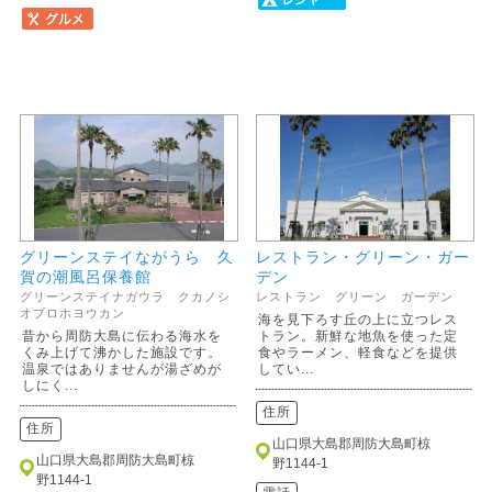
グリーンステイながうら 久
レストラン・グリーン・ガー
賀の潮風呂保養館
デン
グリーンステイナガウラ クカノシ
レストラン グリーン ガーデン
オブロホヨウカン
海を見下ろす丘の上に立つレス
昔から周防大島に伝わる海水を
トラン。新鮮な地魚を使った定
くみ上げて沸かした施設です。
食やラーメン、軽食などを提供
温泉ではありませんが湯ざめが
してい...
しにく...
住所
住所
山口県大島郡周防大島町椋
山口県大島郡周防大島町椋
野1144-1
野1144-1