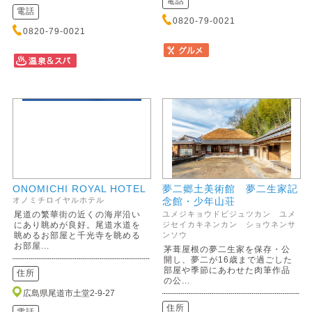
電話
電話
0820-79-0021
0820-79-0021
ONOMICHI ROYAL HOTEL
夢二郷土美術館 夢二生家記
念館・少年山荘
オノミチロイヤルホテル
尾道の繁華街の近くの海岸沿い
ユメジキョウドビジュツカン ユメ
にあり眺めが良好。尾道水道を
ジセイカキネンカン ショウネンサ
眺めるお部屋と千光寺を眺める
ンソウ
お部屋...
茅葺屋根の夢二生家を保存・公
開し、夢二が16歳まで過ごした
部屋や季節にあわせた肉筆作品
住所
の公...
広島県尾道市土堂2-9-27
住所