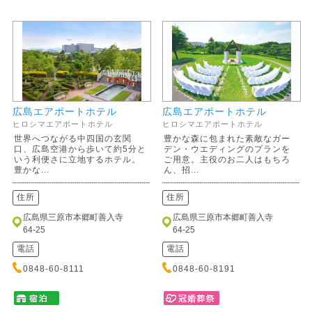
広島エアポートホテル
広島エアポートホテル
ヒロシマエアポートホテル
ヒロシマエアポートホテル
世界へつながる中四国の玄関
豊かな森に包まれた素敵なガー
口、広島空港から歩いて約5分と
デン・ウエディングのプランを
いう利便さに立地するホテル。
ご用意。主役のお二人はもちろ
豊かな...
ん、招...
住所
住所
広島県三原市本郷町善入寺
広島県三原市本郷町善入寺
64-25
64-25
電話
電話
0848-60-8111
0848-60-8191