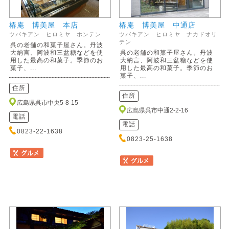
椿庵 博美屋 本店
椿庵 博美屋 中通店
ツバキアン ヒロミヤ ホンテン
ツバキアン ヒロミヤ ナカドオリ
テン
呉の老舗の和菓子屋さん。丹波
大納言、阿波和三盆糖などを使
呉の老舗の和菓子屋さん。丹波
用した最高の和菓子。季節のお
大納言、阿波和三盆糖などを使
菓子、...
用した最高の和菓子。季節のお
菓子、...
住所
住所
広島県呉市中央5-8-15
広島県呉市中通2-2-16
電話
電話
0823-22-1638
0823-25-1638