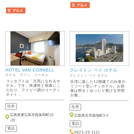
HOTEL VAN CORNELL
クレイトン ベイ ホテル
ホテル ヴァン コーネル
クレイトン ベイ ホテル
コンセプトは「元気になれるホ
呉湾に面した11階建ての白亜の
テル」です。快適性と朝食にこ
リゾート型シティホテル。お部
だわり、アイビー調のコーディ
屋は明るくゆったり寛げる空間
ネイト...
が魅...
住所
住所
広島県東広島市西条岡町10
広島県呉市築地町3-3
-20
電話
電話
0823-26-1111