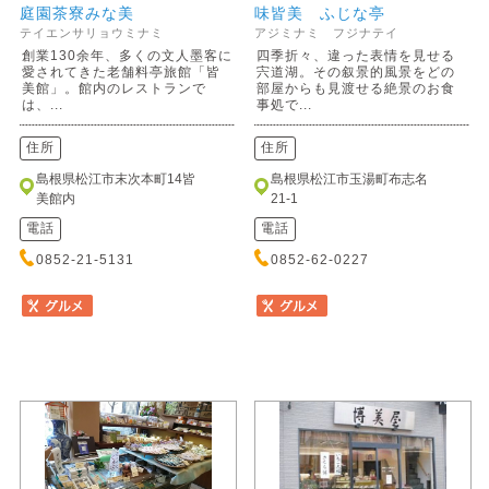
庭園茶寮みな美
味皆美 ふじな亭
テイエンサリョウミナミ
アジミナミ フジナテイ
創業130余年、多くの文人墨客に
四季折々、違った表情を見せる
愛されてきた老舗料亭旅館「皆
宍道湖。その叙景的風景をどの
美館」。館内のレストランで
部屋からも見渡せる絶景のお食
は、...
事処で...
住所
住所
島根県松江市末次本町14皆
島根県松江市玉湯町布志名
美館内
21-1
電話
電話
0852-21-5131
0852-62-0227