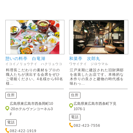
憩いの料亭 白竜湖
和菜亭 次郎丸
イコイノリョウテイ ハクリュウコ
ワサイテイ ジロウマル
料理長こだわりの素材をプロの
江戸末期に建設された旧財満邸
職人たちが演出する会席をぜひ
を改装したお店です。本格的な
ご堪能ください。4名様から60名
木作りの良さと建物の時代感を
様...
味わっ...
住所
住所
広島県東広島市西条岡町10
広島県東広島市西条町下見
-20ホテルヴァンコーネル3
1076-1
F
電話
電話
082-423-7556
082-422-1919