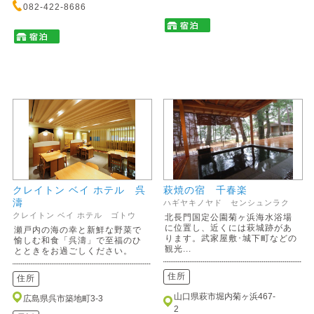
082-422-8686
クレイトン ベイ ホテル 呉
萩焼の宿 千春楽
濤
ハギヤキノヤド センシュンラク
クレイトン ベイ ホテル ゴトウ
北長門国定公園菊ヶ浜海水浴場
に位置し、近くには萩城跡があ
瀬戸内の海の幸と新鮮な野菜で
ります。武家屋敷･城下町などの
愉しむ和食「呉濤」で至福のひ
観光...
とときをお過ごしください。
住所
住所
山口県萩市堀内菊ヶ浜467-
広島県呉市築地町3-3
2