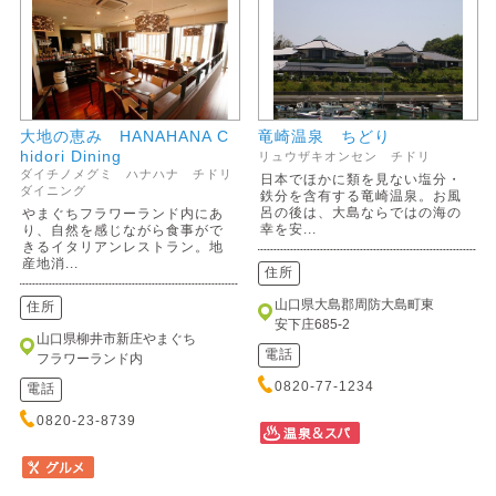
大地の恵み HANAHANA C
竜崎温泉 ちどり
hidori Dining
リュウザキオンセン チドリ
ダイチノメグミ ハナハナ チドリ
日本でほかに類を見ない塩分・
ダイニング
鉄分を含有する竜崎温泉。お風
呂の後は、大島ならではの海の
やまぐちフラワーランド内にあ
幸を安...
り、自然を感じながら食事がで
きるイタリアンレストラン。地
産地消...
住所
山口県大島郡周防大島町東
住所
安下庄685-2
山口県柳井市新庄やまぐち
電話
フラワーランド内
0820-77-1234
電話
0820-23-8739