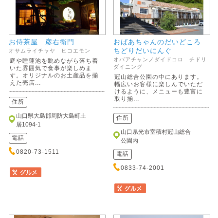
お侍茶屋 彦右衛門
おばあちゃんのだいどころ
ちどりだいにんぐ
オサムライチャヤ ヒコエモン
オバアチャンノダイドコロ チドリ
庭や睡蓮池を眺めながら落ち着
ダイニング
いた雰囲気で食事が楽しめま
す。オリジナルのお土産品を揃
冠山総合公園の中にあります。
えた売店...
幅広いお客様に楽しんでいただ
けるように、メニューも豊富に
取り揃...
住所
山口県大島郡周防大島町土
住所
居1094-1
山口県光市室積村冠山総合
電話
公園内
0820-73-1511
電話
0833-74-2001