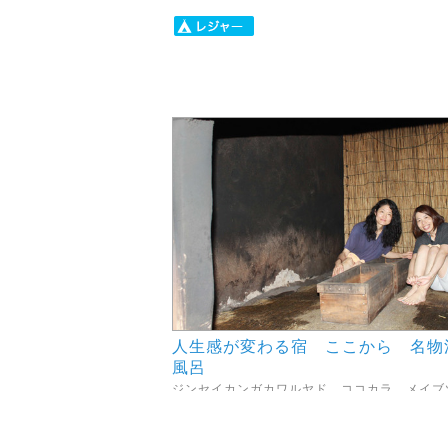
人生感が変わる宿 ここから 名物
風呂
ジンセイカンガカワルヤド ココカラ メイブ
ドブロ
東洋医学の考え方を基に日本初の洞窟蒸し風呂
呂は「出す」をポイントにしたデトックス風呂..