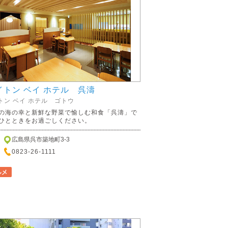
イトン ベイ ホテル 呉濤
トン ベイ ホテル ゴトウ
の海の幸と新鮮な野菜で愉しむ和食「呉濤」で
ひとときをお過ごしください。
広島県呉市築地町3-3
0823-26-1111