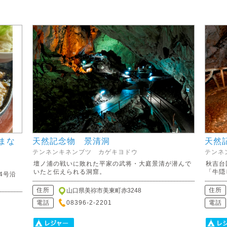
まな
天然記念物 景清洞
天然
テンネンキネンブツ カゲキヨドウ
テンネ
壇ノ浦の戦いに敗れた平家の武将・大庭景清が潜んで
秋吉台
いたと伝えられる洞窟。
「牛隠
4号沿
住所
住所
山口県美祢市美東町赤3248
電話
08396-2-2201
電話