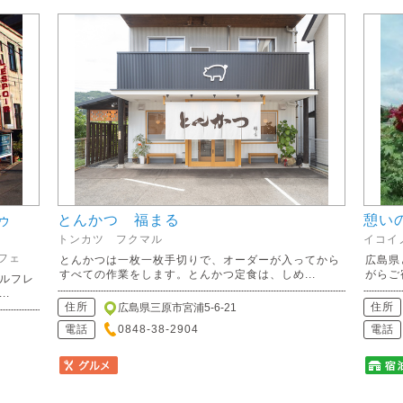
ドゥ
とんかつ 福まる
憩い
トンカツ フクマル
イコイ
フェ
とんかつは一枚一枚手切りで、オーダーが入ってから
広島県
すべての作業をします。とんかつ定食は、しめ...
がらご
ルフレ
.
住所
住所
広島県三原市宮浦5-6-21
電話
0848-38-2904
電話