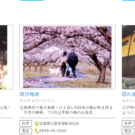
満汐梅林
隠れ
マンチョウバイリン
カクレ
人気！
広島県内で最大規模！ひと目1,000本の梅が咲き誇る
江戸時
.
「天空の梅林」で3月は早春の梅のお花見...
ように
住所
住所
広島県三原市深町18116
電話
0848-44-1645
電話