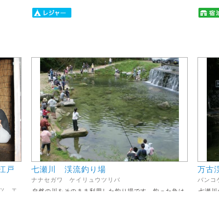
江戸
七瀬川 渓流釣り場
万古
ナナセガワ ケイリュウツリバ
バンコ
ツ エ
自然の川をそのまま利用した釣り場です。釣った魚は
七瀬川
持ち帰るもよし、バーベキューハウスで焼いて...
聞きな
江戸風
住所
住所
広島県廿日市市虫所山508
.