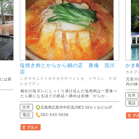
塩焼き肉とからから鍋の店 唐魂 流川
かき
店
カキブ
シオヤキニクトカラカラナベノミセ トウコン ナガ
には萩
元安川
レカワテン
.
内の味
秘伝の塩ダレにじっくり漬け込んだ塩焼肉は一度食べ
住所
たら癖になるほどの絶品！締めは名物「からか...
電話
住所
広島県広島市中区流川町2-18カミセビル1F
電話
082-543-5039