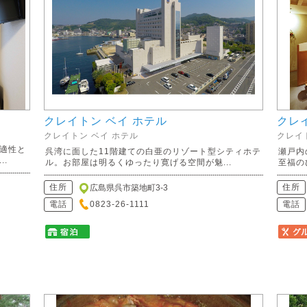
クレイトン ベイ ホテル
クレ
クレイトン ベイ ホテル
クレイ
適性と
呉湾に面した11階建ての白亜のリゾート型シティホテ
瀬戸内
.
ル。お部屋は明るくゆったり寛げる空間が魅...
至福の
住所
住所
広島県呉市築地町3-3
電話
0823-26-1111
電話