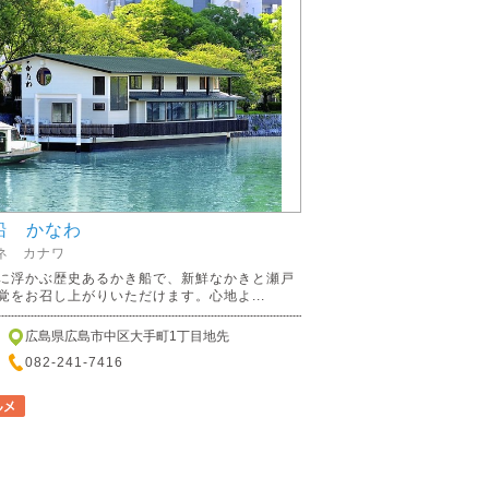
船 かなわ
ネ カナワ
に浮かぶ歴史あるかき船で、新鮮なかきと瀬戸
覚をお召し上がりいただけます。心地よ...
広島県広島市中区大手町1丁目地先
082-241-7416