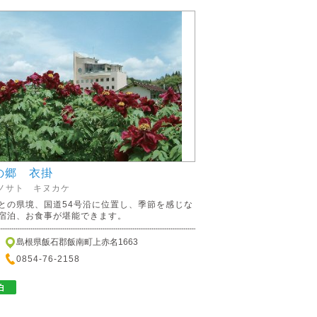
の郷 衣掛
ノサト キヌカケ
との県境、国道54号沿に位置し、季節を感じな
宿泊、お食事が堪能できます。
島根県飯石郡飯南町上赤名1663
0854-76-2158