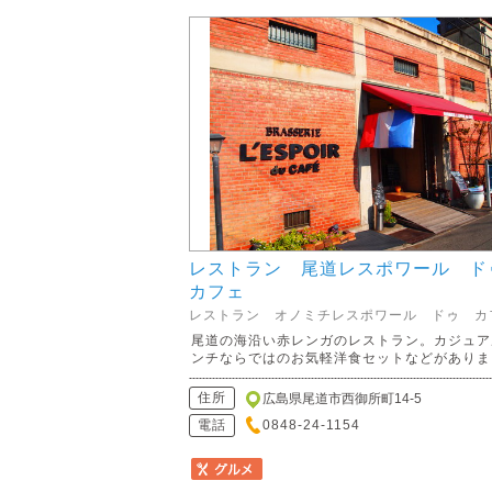
レストラン 尾道レスポワール 
カフェ
レストラン オノミチレスポワール ドゥ カ
尾道の海沿い赤レンガのレストラン。カジュア
ンチならではのお気軽洋食セットなどがありま..
住所
広島県尾道市西御所町14-5
電話
0848-24-1154