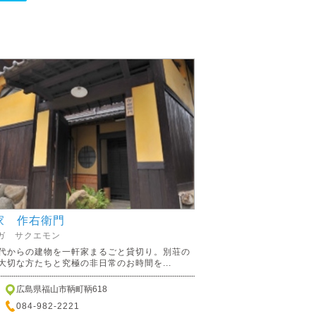
家 作右衛門
ガ サクエモン
代からの建物を一軒家まるごと貸切り。別荘の
大切な方たちと究極の非日常のお時間を...
広島県福山市鞆町鞆618
084-982-2221