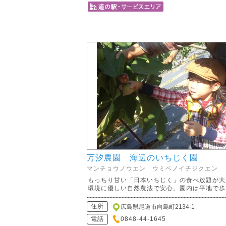
万汐農園 海辺のいちじく園
マンチョウノウエン ウミベノイチジクエン
もっちり甘い「日本いちじく」の食べ放題が大
環境に優しい自然農法で安心。園内は平地で歩..
住所
広島県尾道市向島町2134-1
電話
0848-44-1645