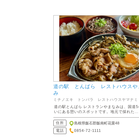
道の駅 とんばら レストハウスや
み
ミチノエキ トンバラ レストハウスヤマナミ
道の駅とんばら レストランやまなみは、国道5
いにある憩いのスポットです。地元で採れた...
住所
島根県飯石郡飯南町花栗48
電話
0854-72-1111