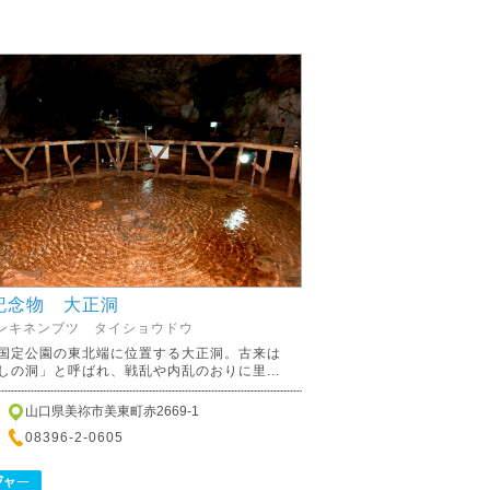
記念物 大正洞
ンキネンブツ タイショウドウ
国定公園の東北端に位置する大正洞。古来は
しの洞」と呼ばれ、戦乱や内乱のおりに里...
山口県美祢市美東町赤2669-1
08396-2-0605