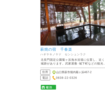
萩焼の宿 千春楽
ハギヤキノヤド センシュンラク
北長門国定公園菊ヶ浜海水浴場に位置し、近く
城跡があります。武家屋敷･城下町などの観光..
住所
山口県萩市堀内菊ヶ浜467-2
電話
0838-22-0326