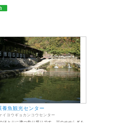
渓養魚観光センター
ケイヨウギョカンコウセンター
のほとりに建つ釣り堀りです。川のせせらぎを
がら、渓流釣りの気分を楽しんではいか...
広島県廿日市市虫所山74