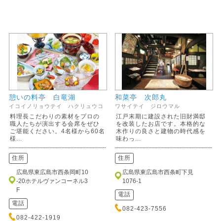
憩いの料亭 白竜湖
和菜亭 次郎丸
イコイノリョウテイ ハクリュウコ
ワサイテイ ジロウマル
料理長こだわりの素材をプロの
江戸末期に建設された旧財満邸
職人たちが演出する会席をぜひ
を改装したお店です。本格的な
ご堪能ください。4名様から60名
木作りの良さと建物の時代感を
様...
味わっ...
住所
住所
広島県東広島市西条岡町10
広島県東広島市西条町下見
-20ホテルヴァンコーネル3
1076-1
F
電話
電話
082-423-7556
082-422-1919