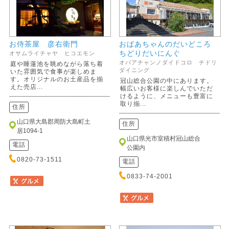
お侍茶屋 彦右衛門
おばあちゃんのだいどころ
ちどりだいにんぐ
オサムライチャヤ ヒコエモン
オバアチャンノダイドコロ チドリ
庭や睡蓮池を眺めながら落ち着
ダイニング
いた雰囲気で食事が楽しめま
す。オリジナルのお土産品を揃
冠山総合公園の中にあります。
えた売店...
幅広いお客様に楽しんでいただ
けるように、メニューも豊富に
取り揃...
住所
山口県大島郡周防大島町土
住所
居1094-1
山口県光市室積村冠山総合
電話
公園内
0820-73-1511
電話
0833-74-2001