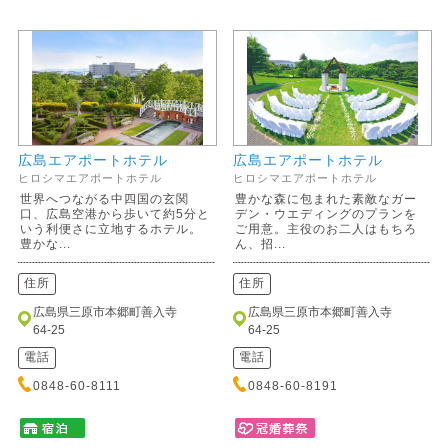
広島エアポートホテル
広島エアポートホテル
ヒロシマエアポートホテル
ヒロシマエアポートホテル
世界へつながる中四国の玄関
豊かな森に包まれた素敵なガー
口、広島空港から歩いて約5分と
デン・ウエディングのプランを
いう利便さに立地するホテル。
ご用意。主役のお二人はもちろ
豊かな...
ん、招...
住所
住所
広島県三原市本郷町善入寺
広島県三原市本郷町善入寺
64-25
64-25
電話
電話
0848-60-8111
0848-60-8191