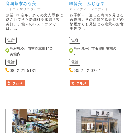
庭園茶寮みな美
味皆美 ふじな亭
テイエンサリョウミナミ
アジミナミ フジナテイ
創業130余年、多くの文人墨客に
四季折々、違った表情を見せる
愛されてきた老舗料亭旅館「皆
宍道湖。その叙景的風景をどの
美館」。館内のレストランで
部屋からも見渡せる絶景のお食
は、...
事処で...
住所
住所
島根県松江市末次本町14皆
島根県松江市玉湯町布志名
美館内
21-1
電話
電話
0852-21-5131
0852-62-0227