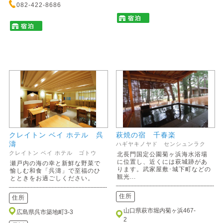
082-422-8686
クレイトン ベイ ホテル 呉
萩焼の宿 千春楽
濤
ハギヤキノヤド センシュンラク
クレイトン ベイ ホテル ゴトウ
北長門国定公園菊ヶ浜海水浴場
に位置し、近くには萩城跡があ
瀬戸内の海の幸と新鮮な野菜で
ります。武家屋敷･城下町などの
愉しむ和食「呉濤」で至福のひ
観光...
とときをお過ごしください。
住所
住所
山口県萩市堀内菊ヶ浜467-
広島県呉市築地町3-3
2