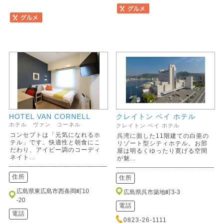
HOTEL VAN CORNELL
クレイトン ベイ ホテル
ホテル ヴァン コーネル
クレイトン ベイ ホテル
コンセプトは「元気になれるホ
呉湾に面した11階建ての白亜の
テル」です。快適性と朝食にこ
リゾート型シティホテル。お部
だわり、アイビー調のコーディ
屋は明るくゆったり寛げる空間
ネイト...
が魅...
住所
住所
広島県東広島市西条岡町10
広島県呉市築地町3-3
-20
電話
電話
0823-26-1111