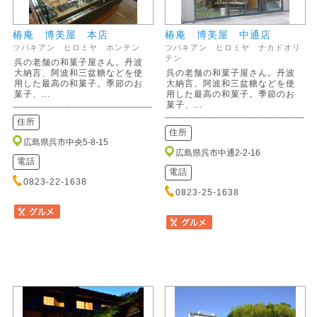
椿庵 博美屋 本店
椿庵 博美屋 中通店
ツバキアン ヒロミヤ ホンテン
ツバキアン ヒロミヤ ナカドオリ
テン
呉の老舗の和菓子屋さん。丹波
大納言、阿波和三盆糖などを使
呉の老舗の和菓子屋さん。丹波
用した最高の和菓子。季節のお
大納言、阿波和三盆糖などを使
菓子、...
用した最高の和菓子。季節のお
菓子、...
住所
住所
広島県呉市中央5-8-15
広島県呉市中通2-2-16
電話
電話
0823-22-1638
0823-25-1638