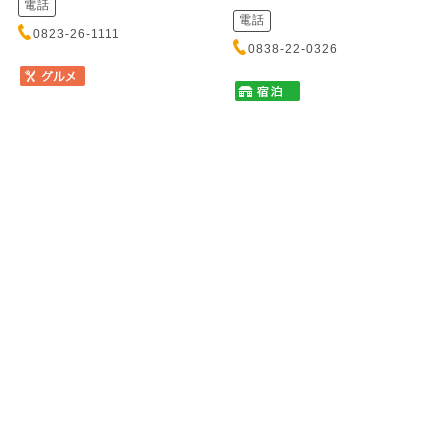
電話
電話
0823-26-1111
0838-22-0326
塩焼き肉とからから鍋の店
かき船 かなわ
唐魂 流川店
カキブネ カナワ
シオヤキニクトカラカラナベノミ
元安川に浮かぶ歴史あるかき船
セ トウコン ナガレカワテン
で、新鮮なかきと瀬戸内の味覚
をお召し上がりいただけます。
秘伝の塩ダレにじっくり漬け込
心地よ...
んだ塩焼肉は一度食べたら癖に
なるほどの絶品！締めは名物
「からか...
住所