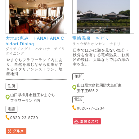
大地の恵み HANAHANA C
竜崎温泉 ちどり
hidori Dining
リュウザキオンセン チドリ
ダイチノメグミ ハナハナ チドリ
日本でほかに類を見ない塩分・
ダイニング
鉄分を含有する竜崎温泉。お風
呂の後は、大島ならではの海の
やまぐちフラワーランド内にあ
幸を安...
り、自然を感じながら食事がで
きるイタリアンレストラン。地
産地消...
住所
山口県大島郡周防大島町東
住所
安下庄685-2
山口県柳井市新庄やまぐち
電話
フラワーランド内
0820-77-1234
電話
0820-23-8739