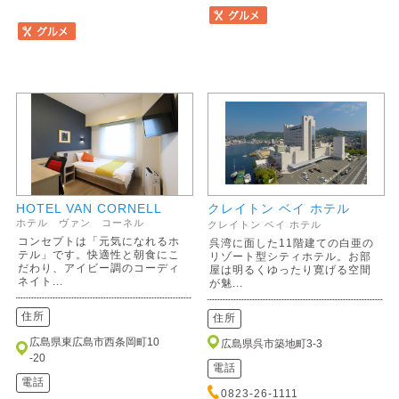
HOTEL VAN CORNELL
クレイトン ベイ ホテル
ホテル ヴァン コーネル
クレイトン ベイ ホテル
コンセプトは「元気になれるホ
呉湾に面した11階建ての白亜の
テル」です。快適性と朝食にこ
リゾート型シティホテル。お部
だわり、アイビー調のコーディ
屋は明るくゆったり寛げる空間
ネイト...
が魅...
住所
住所
広島県東広島市西条岡町10
広島県呉市築地町3-3
-20
電話
電話
0823-26-1111