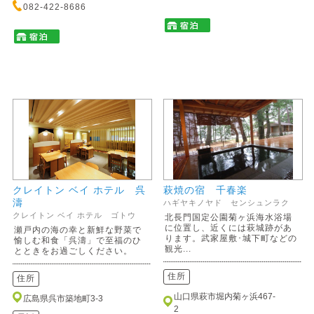
082-422-8686
クレイトン ベイ ホテル 呉
萩焼の宿 千春楽
濤
ハギヤキノヤド センシュンラク
クレイトン ベイ ホテル ゴトウ
北長門国定公園菊ヶ浜海水浴場
に位置し、近くには萩城跡があ
瀬戸内の海の幸と新鮮な野菜で
ります。武家屋敷･城下町などの
愉しむ和食「呉濤」で至福のひ
観光...
とときをお過ごしください。
住所
住所
山口県萩市堀内菊ヶ浜467-
広島県呉市築地町3-3
2