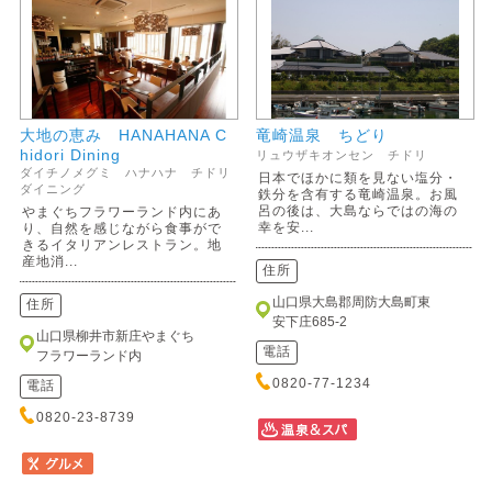
大地の恵み HANAHANA C
竜崎温泉 ちどり
hidori Dining
リュウザキオンセン チドリ
ダイチノメグミ ハナハナ チドリ
日本でほかに類を見ない塩分・
ダイニング
鉄分を含有する竜崎温泉。お風
呂の後は、大島ならではの海の
やまぐちフラワーランド内にあ
幸を安...
り、自然を感じながら食事がで
きるイタリアンレストラン。地
産地消...
住所
山口県大島郡周防大島町東
住所
安下庄685-2
山口県柳井市新庄やまぐち
電話
フラワーランド内
0820-77-1234
電話
0820-23-8739