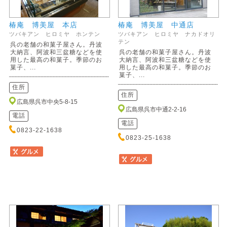
椿庵 博美屋 本店
椿庵 博美屋 中通店
ツバキアン ヒロミヤ ホンテン
ツバキアン ヒロミヤ ナカドオリ
テン
呉の老舗の和菓子屋さん。丹波
大納言、阿波和三盆糖などを使
呉の老舗の和菓子屋さん。丹波
用した最高の和菓子。季節のお
大納言、阿波和三盆糖などを使
菓子、...
用した最高の和菓子。季節のお
菓子、...
住所
住所
広島県呉市中央5-8-15
広島県呉市中通2-2-16
電話
電話
0823-22-1638
0823-25-1638