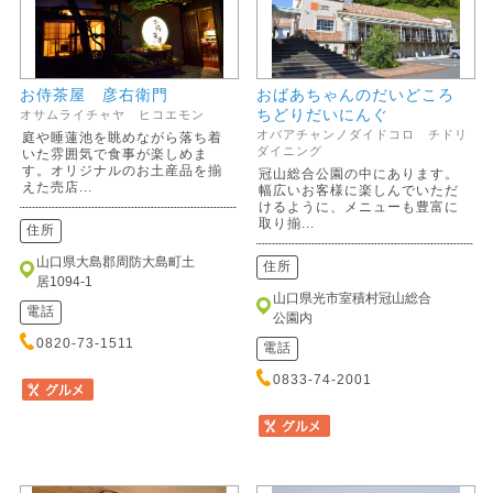
お侍茶屋 彦右衛門
おばあちゃんのだいどころ
ちどりだいにんぐ
オサムライチャヤ ヒコエモン
オバアチャンノダイドコロ チドリ
庭や睡蓮池を眺めながら落ち着
ダイニング
いた雰囲気で食事が楽しめま
す。オリジナルのお土産品を揃
冠山総合公園の中にあります。
えた売店...
幅広いお客様に楽しんでいただ
けるように、メニューも豊富に
取り揃...
住所
山口県大島郡周防大島町土
住所
居1094-1
山口県光市室積村冠山総合
電話
公園内
0820-73-1511
電話
0833-74-2001