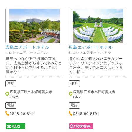
広島エアポートホテル
広島エアポートホテル
ヒロシマエアポートホテル
ヒロシマエアポートホテル
世界へつながる中四国の玄関
豊かな森に包まれた素敵なガー
口、広島空港から歩いて約5分と
デン・ウエディングのプランを
いう利便さに立地するホテル。
ご用意。主役のお二人はもちろ
豊かな...
ん、招...
住所
住所
広島県三原市本郷町善入寺
広島県三原市本郷町善入寺
64-25
64-25
電話
電話
0848-60-8111
0848-60-8191