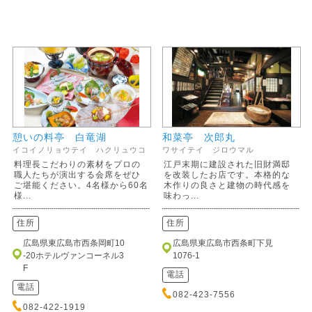
憩いの料亭 白竜湖
和菜亭 次郎丸
イコイノリョウテイ ハクリュウコ
ワサイテイ ジロウマル
料理長こだわりの素材をプロの
江戸末期に建設された旧財満邸
職人たちが演出する会席をぜひ
を改装したお店です。本格的な
ご堪能ください。4名様から60名
木作りの良さと建物の時代感を
様...
味わっ...
住所
住所
広島県東広島市西条岡町10
広島県東広島市西条町下見
-20ホテルヴァンコーネル3
1076-1
F
電話
電話
082-423-7556
082-422-1919