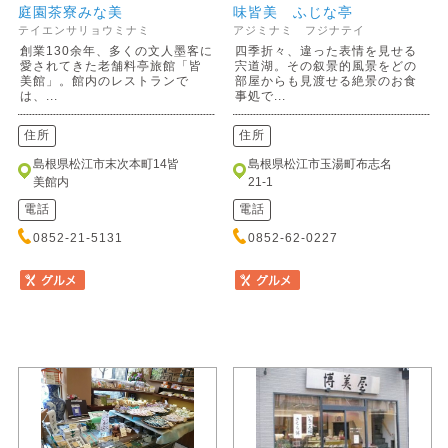
庭園茶寮みな美
味皆美 ふじな亭
テイエンサリョウミナミ
アジミナミ フジナテイ
創業130余年、多くの文人墨客に
四季折々、違った表情を見せる
愛されてきた老舗料亭旅館「皆
宍道湖。その叙景的風景をどの
美館」。館内のレストランで
部屋からも見渡せる絶景のお食
は、...
事処で...
住所
住所
島根県松江市末次本町14皆
島根県松江市玉湯町布志名
美館内
21-1
電話
電話
0852-21-5131
0852-62-0227