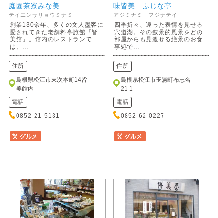
庭園茶寮みな美
味皆美 ふじな亭
テイエンサリョウミナミ
アジミナミ フジナテイ
創業130余年、多くの文人墨客に
四季折々、違った表情を見せる
愛されてきた老舗料亭旅館「皆
宍道湖。その叙景的風景をどの
美館」。館内のレストランで
部屋からも見渡せる絶景のお食
は、...
事処で...
住所
住所
島根県松江市末次本町14皆
島根県松江市玉湯町布志名
美館内
21-1
電話
電話
0852-21-5131
0852-62-0227