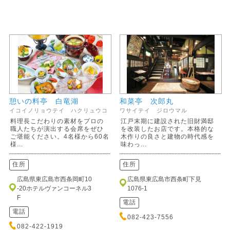
憩いの料亭 白竜湖
和菜亭 次郎丸
イコイノリョウテイ ハクリュウコ
ワサイテイ ジロウマル
料理長こだわりの素材をプロの
江戸末期に建設された旧財満邸
職人たちが演出する会席をぜひ
を改装したお店です。本格的な
ご堪能ください。4名様から60名
木作りの良さと建物の時代感を
様...
味わっ...
住所
住所
広島県東広島市西条岡町10
広島県東広島市西条町下見
-20ホテルヴァンコーネル3
1076-1
F
電話
電話
082-423-7556
082-422-1919