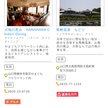
大地の恵み HANAHANA C
竜崎温泉 ちどり
hidori Dining
リュウザキオンセン チドリ
ダイチノメグミ ハナハナ チドリ
日本でほかに類を見ない塩分・
ダイニング
鉄分を含有する竜崎温泉。お風
呂の後は、大島ならではの海の
やまぐちフラワーランド内にあ
幸を安...
り、自然を感じながら食事がで
きるイタリアンレストラン。地
産地消...
住所
山口県大島郡周防大島町東
住所
安下庄685-2
山口県柳井市新庄やまぐち
電話
フラワーランド内
0820-77-1234
電話
0820-23-8739