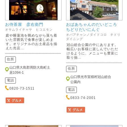
お侍茶屋 彦右衛門
おばあちゃんのだいどころ
ちどりだいにんぐ
オサムライチャヤ ヒコエモン
オバアチャンノダイドコロ チドリ
庭や睡蓮池を眺めながら落ち着
ダイニング
いた雰囲気で食事が楽しめま
す。オリジナルのお土産品を揃
冠山総合公園の中にあります。
えた売店...
幅広いお客様に楽しんでいただ
けるように、メニューも豊富に
取り揃...
住所
山口県大島郡周防大島町土
住所
居1094-1
山口県光市室積村冠山総合
電話
公園内
0820-73-1511
電話
0833-74-2001