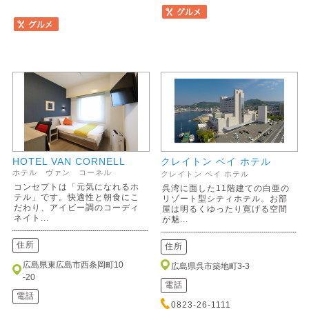
HOTEL VAN CORNELL
クレイトン ベイ ホテル
ホテル ヴァン コーネル
クレイトン ベイ ホテル
コンセプトは「元気になれるホ
呉湾に面した11階建ての白亜の
テル」です。快適性と朝食にこ
リゾート型シティホテル。お部
だわり、アイビー調のコーディ
屋は明るくゆったり寛げる空間
ネイト...
が魅...
住所
住所
広島県東広島市西条岡町10
広島県呉市築地町3-3
-20
電話
電話
0823-26-1111