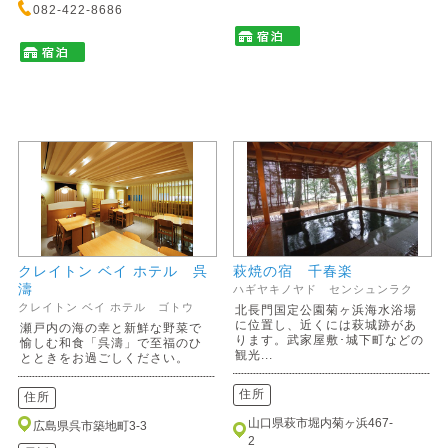
082-422-8686
クレイトン ベイ ホテル 呉
萩焼の宿 千春楽
濤
ハギヤキノヤド センシュンラク
クレイトン ベイ ホテル ゴトウ
北長門国定公園菊ヶ浜海水浴場
に位置し、近くには萩城跡があ
瀬戸内の海の幸と新鮮な野菜で
ります。武家屋敷･城下町などの
愉しむ和食「呉濤」で至福のひ
観光...
とときをお過ごしください。
住所
住所
山口県萩市堀内菊ヶ浜467-
広島県呉市築地町3-3
2