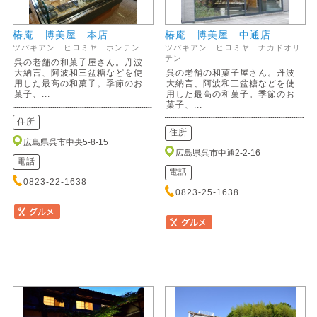
椿庵 博美屋 本店
椿庵 博美屋 中通店
ツバキアン ヒロミヤ ホンテン
ツバキアン ヒロミヤ ナカドオリ
テン
呉の老舗の和菓子屋さん。丹波
大納言、阿波和三盆糖などを使
呉の老舗の和菓子屋さん。丹波
用した最高の和菓子。季節のお
大納言、阿波和三盆糖などを使
菓子、...
用した最高の和菓子。季節のお
菓子、...
住所
住所
広島県呉市中央5-8-15
広島県呉市中通2-2-16
電話
電話
0823-22-1638
0823-25-1638