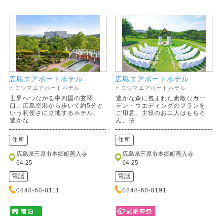
広島エアポートホテル
広島エアポートホテル
ヒロシマエアポートホテル
ヒロシマエアポートホテル
世界へつながる中四国の玄関
豊かな森に包まれた素敵なガー
口、広島空港から歩いて約5分と
デン・ウエディングのプランを
いう利便さに立地するホテル。
ご用意。主役のお二人はもちろ
豊かな...
ん、招...
住所
住所
広島県三原市本郷町善入寺
広島県三原市本郷町善入寺
64-25
64-25
電話
電話
0848-60-8111
0848-60-8191