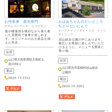
お侍茶屋 彦右衛門
おばあちゃんのだいどころ
ちどりだいにんぐ
オサムライチャヤ ヒコエモン
オバアチャンノダイドコロ チドリ
庭や睡蓮池を眺めながら落ち着
ダイニング
いた雰囲気で食事が楽しめま
す。オリジナルのお土産品を揃
冠山総合公園の中にあります。
えた売店...
幅広いお客様に楽しんでいただ
けるように、メニューも豊富に
取り揃...
住所
山口県大島郡周防大島町土
住所
居1094-1
山口県光市室積村冠山総合
電話
公園内
0820-73-1511
電話
0833-74-2001