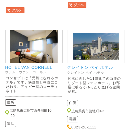
HOTEL VAN CORNELL
クレイトン ベイ ホテル
ホテル ヴァン コーネル
クレイトン ベイ ホテル
コンセプトは「元気になれるホ
呉湾に面した11階建ての白亜の
テル」です。快適性と朝食にこ
リゾート型シティホテル。お部
だわり、アイビー調のコーディ
屋は明るくゆったり寛げる空間
ネイト...
が魅...
住所
住所
広島県東広島市西条岡町10
広島県呉市築地町3-3
-20
電話
電話
0823-26-1111