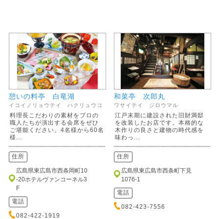
憩いの料亭 白竜湖
和菜亭 次郎丸
イコイノリョウテイ ハクリュウコ
ワサイテイ ジロウマル
料理長こだわりの素材をプロの
江戸末期に建設された旧財満邸
職人たちが演出する会席をぜひ
を改装したお店です。本格的な
ご堪能ください。4名様から60名
木作りの良さと建物の時代感を
様...
味わっ...
住所
住所
広島県東広島市西条岡町10
広島県東広島市西条町下見
-20ホテルヴァンコーネル3
1076-1
F
電話
電話
082-423-7556
082-422-1919