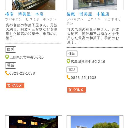
椿庵 博美屋 本店
椿庵 博美屋 中通店
ツバキアン ヒロミヤ ホンテン
ツバキアン ヒロミヤ ナカドオリ
テン
呉の老舗の和菓子屋さん。丹波
大納言、阿波和三盆糖などを使
呉の老舗の和菓子屋さん。丹波
用した最高の和菓子。季節のお
大納言、阿波和三盆糖などを使
菓子、...
用した最高の和菓子。季節のお
菓子、...
住所
住所
広島県呉市中央5-8-15
広島県呉市中通2-2-16
電話
電話
0823-22-1638
0823-25-1638