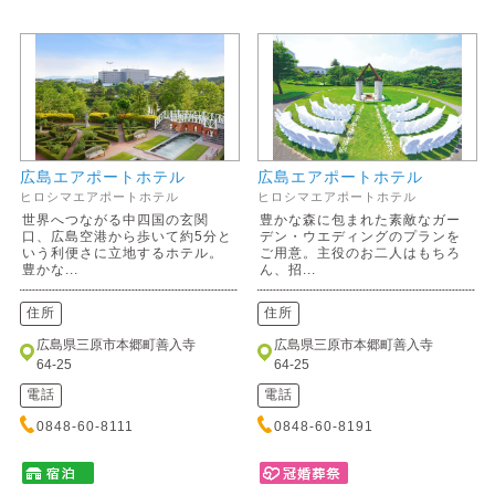
広島エアポートホテル
広島エアポートホテル
ヒロシマエアポートホテル
ヒロシマエアポートホテル
世界へつながる中四国の玄関
豊かな森に包まれた素敵なガー
口、広島空港から歩いて約5分と
デン・ウエディングのプランを
いう利便さに立地するホテル。
ご用意。主役のお二人はもちろ
豊かな...
ん、招...
住所
住所
広島県三原市本郷町善入寺
広島県三原市本郷町善入寺
64-25
64-25
電話
電話
0848-60-8111
0848-60-8191