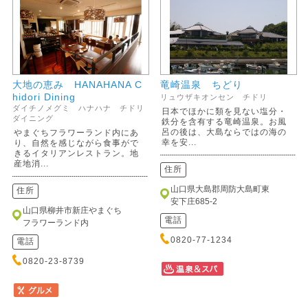
大地の恵み HANAHANA C
竜崎温泉 ちどり
hidori Dining
リュウザキオンセン チドリ
ダイチノメグミ ハナハナ チドリ
日本でほかに類を見ない塩分・
ダイニング
鉄分を含有する竜崎温泉。お風
呂の後は、大島ならではの海の
やまぐちフラワーランド内にあ
幸を安...
り、自然を感じながら食事がで
きるイタリアンレストラン。地
産地消...
住所
山口県大島郡周防大島町東
住所
安下庄685-2
山口県柳井市新庄やまぐち
電話
フラワーランド内
0820-77-1234
電話
0820-23-8739