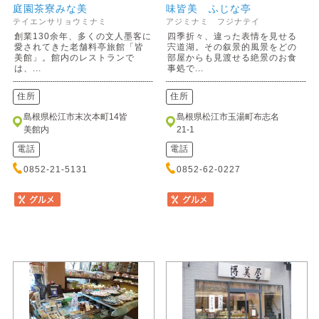
庭園茶寮みな美
味皆美 ふじな亭
テイエンサリョウミナミ
アジミナミ フジナテイ
創業130余年、多くの文人墨客に
四季折々、違った表情を見せる
愛されてきた老舗料亭旅館「皆
宍道湖。その叙景的風景をどの
美館」。館内のレストランで
部屋からも見渡せる絶景のお食
は、...
事処で...
住所
住所
島根県松江市末次本町14皆
島根県松江市玉湯町布志名
美館内
21-1
電話
電話
0852-21-5131
0852-62-0227