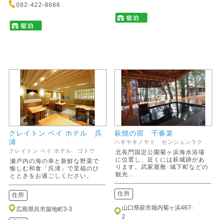
082-422-8686
クレイトン ベイ ホテル 呉
萩焼の宿 千春楽
濤
ハギヤキノヤド センシュンラク
クレイトン ベイ ホテル ゴトウ
北長門国定公園菊ヶ浜海水浴場
に位置し、近くには萩城跡があ
瀬戸内の海の幸と新鮮な野菜で
ります。武家屋敷･城下町などの
愉しむ和食「呉濤」で至福のひ
観光...
とときをお過ごしください。
住所
住所
山口県萩市堀内菊ヶ浜467-
広島県呉市築地町3-3
2