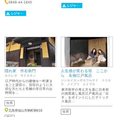
0848-44-1645
隠れ家 作右衛門
人生感が変わる宿 ここか
ら 名物江戸風呂
カクレガ サクエモン
ジンセイカンガカワルヤド ココカ
江戸時代からの建物を一軒家ま
ラ メイブツ エドブロ
るごと貸切り。別荘のように大
切な方たちと究極の非日常のお
東洋医学の考え方を基に日本初
時間を...
の洞窟蒸し風呂江戸風呂は「出
す」をポイントにしたデトック
ス風呂...
住所
広島県福山市鞆町鞆618
住所