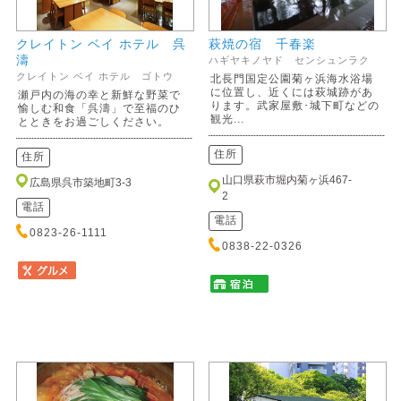
クレイトン ベイ ホテル 呉
萩焼の宿 千春楽
濤
ハギヤキノヤド センシュンラク
クレイトン ベイ ホテル ゴトウ
北長門国定公園菊ヶ浜海水浴場
に位置し、近くには萩城跡があ
瀬戸内の海の幸と新鮮な野菜で
ります。武家屋敷･城下町などの
愉しむ和食「呉濤」で至福のひ
観光...
とときをお過ごしください。
住所
住所
山口県萩市堀内菊ヶ浜467-
広島県呉市築地町3-3
2
電話
電話
0823-26-1111
0838-22-0326