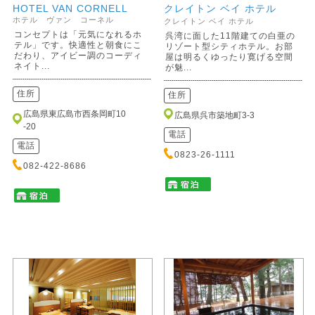
HOTEL VAN CORNELL
クレイトン ベイ ホテル
ホテル ヴァン コーネル
クレイトン ベイ ホテル
コンセプトは「元気になれるホ
呉湾に面した11階建ての白亜の
テル」です。快適性と朝食にこ
リゾート型シティホテル。お部
だわり、アイビー調のコーディ
屋は明るくゆったり寛げる空間
ネイト...
が魅...
住所
住所
広島県東広島市西条岡町10
広島県呉市築地町3-3
-20
電話
電話
0823-26-1111
082-422-8686