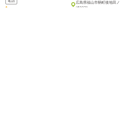
電話
広島県福山市鞆町後地田ノ
浦3371
084-982-2221
電話
084-982-2111
七瀬川 渓流釣り場
万古渓養魚観光センター
ナナセガワ ケイリュウツリバ
バンコケイヨウギョカンコウセンタ
ー
自然の川をそのまま利用した釣
り場です。釣った魚は持ち帰る
七瀬川のほとりに建つ釣り堀り
もよし、バーベキューハウスで
です。川のせせらぎを聞きなが
焼いて...
ら、渓流釣りの気分を楽しんで
はいか...
住所
住所