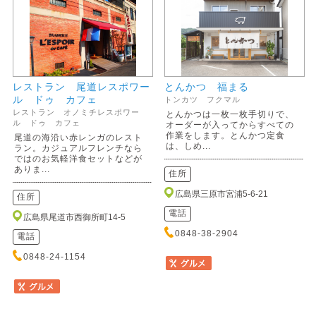
レストラン 尾道レスポワー
とんかつ 福まる
ル ドゥ カフェ
トンカツ フクマル
レストラン オノミチレスポワー
とんかつは一枚一枚手切りで、
ル ドゥ カフェ
オーダーが入ってからすべての
作業をします。とんかつ定食
尾道の海沿い赤レンガのレスト
は、しめ...
ラン。カジュアルフレンチなら
ではのお気軽洋食セットなどが
ありま...
住所
広島県三原市宮浦5-6-21
住所
電話
広島県尾道市西御所町14-5
0848-38-2904
電話
0848-24-1154