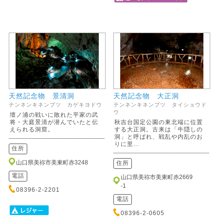
天然記念物 景清洞
天然記念物 大正洞
テンネンキネンブツ カゲキヨドウ
テンネンキネンブツ タイショウド
ウ
壇ノ浦の戦いに敗れた平家の武
将・大庭景清が潜んでいたと伝
秋吉台国定公園の東北端に位置
えられる洞窟。
する大正洞。古来は「牛隠しの
洞」と呼ばれ、戦乱や内乱のお
りに里...
住所
山口県美祢市美東町赤3248
住所
電話
山口県美祢市美東町赤2669
-1
08396-2-2201
電話
08396-2-0605