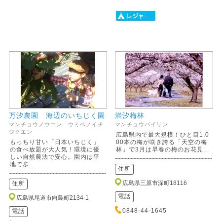
万汐農園 海辺のいちじく園
満汐梅林
マンチョウノウエン ウミベノイチ
マンチョウバイリン
ジクエン
広島県内で最大規模！ひと目1,0
もっちり甘い「日本いちじく」
00本の梅が咲き誇る「天空の梅
の食べ放題が大人気！環境に優
林」で3月は早春の梅のお花見...
しい自然農法で安心。園内は平
地で歩...
住所
広島県三原市深町18116
住所
電話
広島県尾道市向島町2134-1
0848-44-1645
電話