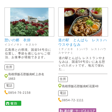
憩いの郷 衣掛
道の駅 とんばら レストハ
ウスやまなみ
イコイノサト キヌカケ
ミチノエキ トンバラ レストハウ
広島県との県境、国道54号沿に
スヤマナミ
位置し、季節を感じながらご宿
泊、お食事が堪能できます。
道の駅とんばら レストランやま
なみは、国道54号沿いにある憩
いのスポットです。地元で採れ
住所
た...
島根県飯石郡飯南町上赤名
1663
住所
電話
島根県飯石郡飯南町花栗48
0854-76-2158
電話
0854-72-1111