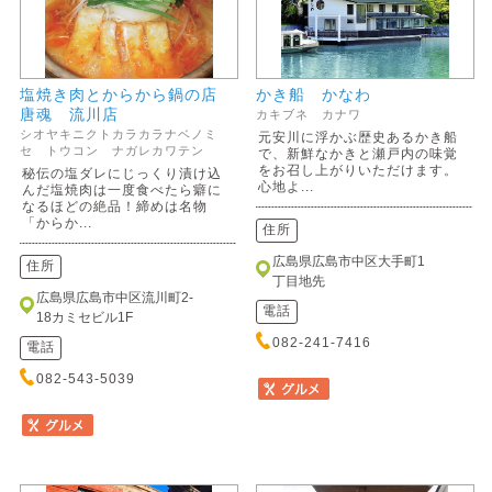
塩焼き肉とからから鍋の店
かき船 かなわ
唐魂 流川店
カキブネ カナワ
シオヤキニクトカラカラナベノミ
元安川に浮かぶ歴史あるかき船
セ トウコン ナガレカワテン
で、新鮮なかきと瀬戸内の味覚
をお召し上がりいただけます。
秘伝の塩ダレにじっくり漬け込
心地よ...
んだ塩焼肉は一度食べたら癖に
なるほどの絶品！締めは名物
「からか...
住所
広島県広島市中区大手町1
住所
丁目地先
広島県広島市中区流川町2-
電話
18カミセビル1F
082-241-7416
電話
082-543-5039