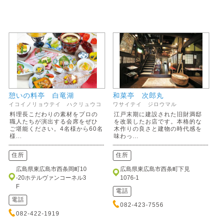
憩いの料亭 白竜湖
和菜亭 次郎丸
イコイノリョウテイ ハクリュウコ
ワサイテイ ジロウマル
料理長こだわりの素材をプロの
江戸末期に建設された旧財満邸
職人たちが演出する会席をぜひ
を改装したお店です。本格的な
ご堪能ください。4名様から60名
木作りの良さと建物の時代感を
様...
味わっ...
住所
住所
広島県東広島市西条岡町10
広島県東広島市西条町下見
-20ホテルヴァンコーネル3
1076-1
F
電話
電話
082-423-7556
082-422-1919