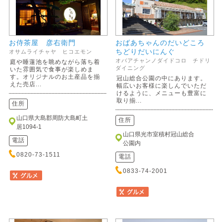
お侍茶屋 彦右衛門
おばあちゃんのだいどころ
ちどりだいにんぐ
オサムライチャヤ ヒコエモン
オバアチャンノダイドコロ チドリ
庭や睡蓮池を眺めながら落ち着
ダイニング
いた雰囲気で食事が楽しめま
す。オリジナルのお土産品を揃
冠山総合公園の中にあります。
えた売店...
幅広いお客様に楽しんでいただ
けるように、メニューも豊富に
取り揃...
住所
山口県大島郡周防大島町土
住所
居1094-1
山口県光市室積村冠山総合
電話
公園内
0820-73-1511
電話
0833-74-2001