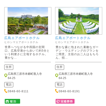
広島エアポートホテル
広島エアポートホテル
ヒロシマエアポートホテル
ヒロシマエアポートホテル
世界へつながる中四国の玄関
豊かな森に包まれた素敵なガー
口、広島空港から歩いて約5分と
デン・ウエディングのプランを
いう利便さに立地するホテル。
ご用意。主役のお二人はもちろ
豊かな...
ん、招...
住所
住所
広島県三原市本郷町善入寺
広島県三原市本郷町善入寺
64-25
64-25
電話
電話
0848-60-8111
0848-60-8191