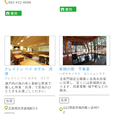
082-422-8686
クレイトン ベイ ホテル 呉
萩焼の宿 千春楽
濤
ハギヤキノヤド センシュンラク
クレイトン ベイ ホテル ゴトウ
北長門国定公園菊ヶ浜海水浴場
に位置し、近くには萩城跡があ
瀬戸内の海の幸と新鮮な野菜で
ります。武家屋敷･城下町などの
愉しむ和食「呉濤」で至福のひ
観光...
とときをお過ごしください。
住所
住所
山口県萩市堀内菊ヶ浜467-
広島県呉市築地町3-3
2