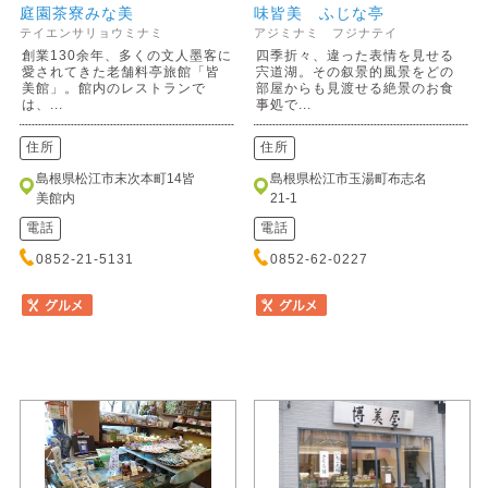
庭園茶寮みな美
味皆美 ふじな亭
テイエンサリョウミナミ
アジミナミ フジナテイ
創業130余年、多くの文人墨客に
四季折々、違った表情を見せる
愛されてきた老舗料亭旅館「皆
宍道湖。その叙景的風景をどの
美館」。館内のレストランで
部屋からも見渡せる絶景のお食
は、...
事処で...
住所
住所
島根県松江市末次本町14皆
島根県松江市玉湯町布志名
美館内
21-1
電話
電話
0852-21-5131
0852-62-0227