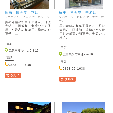
椿庵 博美屋 本店
椿庵 博美屋 中通店
ツバキアン ヒロミヤ ホンテン
ツバキアン ヒロミヤ ナカドオリ
テン
呉の老舗の和菓子屋さん。丹波
大納言、阿波和三盆糖などを使
呉の老舗の和菓子屋さん。丹波
用した最高の和菓子。季節のお
大納言、阿波和三盆糖などを使
菓子、...
用した最高の和菓子。季節のお
菓子、...
住所
住所
広島県呉市中央5-8-15
広島県呉市中通2-2-16
電話
電話
0823-22-1638
0823-25-1638