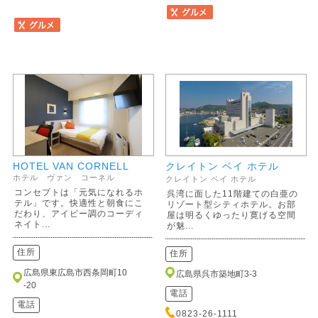
HOTEL VAN CORNELL
クレイトン ベイ ホテル
ホテル ヴァン コーネル
クレイトン ベイ ホテル
コンセプトは「元気になれるホ
呉湾に面した11階建ての白亜の
テル」です。快適性と朝食にこ
リゾート型シティホテル。お部
だわり、アイビー調のコーディ
屋は明るくゆったり寛げる空間
ネイト...
が魅...
住所
住所
広島県東広島市西条岡町10
広島県呉市築地町3-3
-20
電話
電話
0823-26-1111