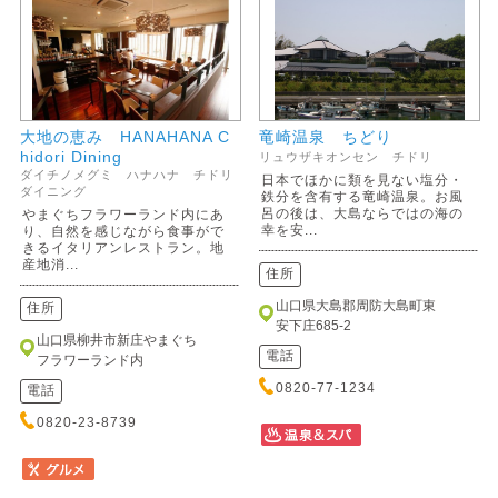
大地の恵み HANAHANA C
竜崎温泉 ちどり
hidori Dining
リュウザキオンセン チドリ
ダイチノメグミ ハナハナ チドリ
日本でほかに類を見ない塩分・
ダイニング
鉄分を含有する竜崎温泉。お風
呂の後は、大島ならではの海の
やまぐちフラワーランド内にあ
幸を安...
り、自然を感じながら食事がで
きるイタリアンレストラン。地
産地消...
住所
山口県大島郡周防大島町東
住所
安下庄685-2
山口県柳井市新庄やまぐち
電話
フラワーランド内
0820-77-1234
電話
0820-23-8739