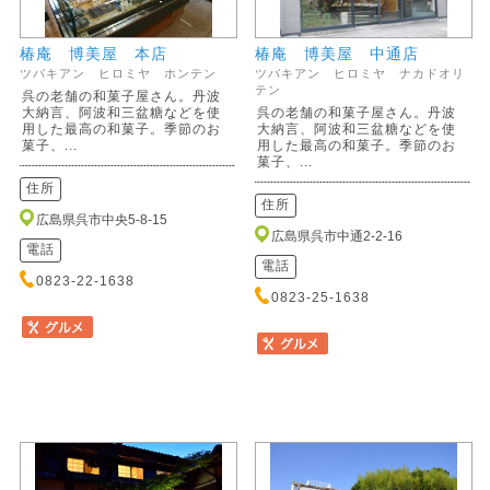
椿庵 博美屋 本店
椿庵 博美屋 中通店
ツバキアン ヒロミヤ ホンテン
ツバキアン ヒロミヤ ナカドオリ
テン
呉の老舗の和菓子屋さん。丹波
大納言、阿波和三盆糖などを使
呉の老舗の和菓子屋さん。丹波
用した最高の和菓子。季節のお
大納言、阿波和三盆糖などを使
菓子、...
用した最高の和菓子。季節のお
菓子、...
住所
住所
広島県呉市中央5-8-15
広島県呉市中通2-2-16
電話
電話
0823-22-1638
0823-25-1638