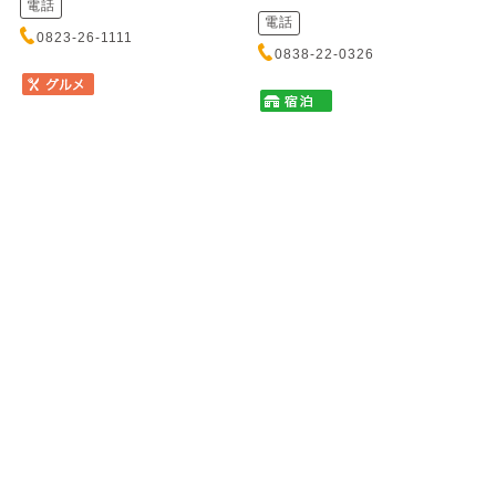
電話
電話
0823-26-1111
0838-22-0326
塩焼き肉とからから鍋の店
かき船 かなわ
唐魂 流川店
カキブネ カナワ
シオヤキニクトカラカラナベノミ
元安川に浮かぶ歴史あるかき船
セ トウコン ナガレカワテン
で、新鮮なかきと瀬戸内の味覚
をお召し上がりいただけます。
秘伝の塩ダレにじっくり漬け込
心地よ...
んだ塩焼肉は一度食べたら癖に
なるほどの絶品！締めは名物
「からか...
住所