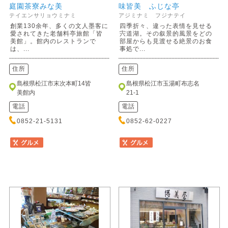
庭園茶寮みな美
味皆美 ふじな亭
テイエンサリョウミナミ
アジミナミ フジナテイ
創業130余年、多くの文人墨客に
四季折々、違った表情を見せる
愛されてきた老舗料亭旅館「皆
宍道湖。その叙景的風景をどの
美館」。館内のレストランで
部屋からも見渡せる絶景のお食
は、...
事処で...
住所
住所
島根県松江市末次本町14皆
島根県松江市玉湯町布志名
美館内
21-1
電話
電話
0852-21-5131
0852-62-0227