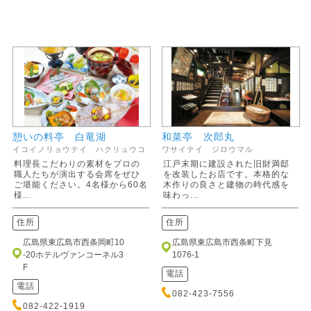
憩いの料亭 白竜湖
和菜亭 次郎丸
イコイノリョウテイ ハクリュウコ
ワサイテイ ジロウマル
料理長こだわりの素材をプロの
江戸末期に建設された旧財満邸
職人たちが演出する会席をぜひ
を改装したお店です。本格的な
ご堪能ください。4名様から60名
木作りの良さと建物の時代感を
様...
味わっ...
住所
住所
広島県東広島市西条岡町10
広島県東広島市西条町下見
-20ホテルヴァンコーネル3
1076-1
F
電話
電話
082-423-7556
082-422-1919