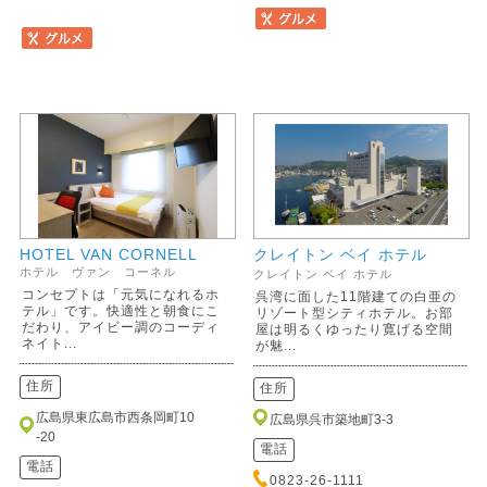
HOTEL VAN CORNELL
クレイトン ベイ ホテル
ホテル ヴァン コーネル
クレイトン ベイ ホテル
コンセプトは「元気になれるホ
呉湾に面した11階建ての白亜の
テル」です。快適性と朝食にこ
リゾート型シティホテル。お部
だわり、アイビー調のコーディ
屋は明るくゆったり寛げる空間
ネイト...
が魅...
住所
住所
広島県東広島市西条岡町10
広島県呉市築地町3-3
-20
電話
電話
0823-26-1111