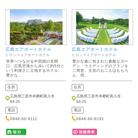
広島エアポートホテル
広島エアポートホテル
ヒロシマエアポートホテル
ヒロシマエアポートホテル
世界へつながる中四国の玄関
豊かな森に包まれた素敵なガー
口、広島空港から歩いて約5分と
デン・ウエディングのプランを
いう利便さに立地するホテル。
ご用意。主役のお二人はもちろ
豊かな...
ん、招...
住所
住所
広島県三原市本郷町善入寺
広島県三原市本郷町善入寺
64-25
64-25
電話
電話
0848-60-8111
0848-60-8191