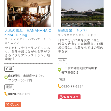
大地の恵み HANAHANA C
竜崎温泉 ちどり
hidori Dining
リュウザキオンセン チドリ
ダイチノメグミ ハナハナ チドリ
日本でほかに類を見ない塩分・
ダイニング
鉄分を含有する竜崎温泉。お風
呂の後は、大島ならではの海の
やまぐちフラワーランド内にあ
幸を安...
り、自然を感じながら食事がで
きるイタリアンレストラン。地
産地消...
住所
山口県大島郡周防大島町東
住所
安下庄685-2
山口県柳井市新庄やまぐち
電話
フラワーランド内
0820-77-1234
電話
0820-23-8739