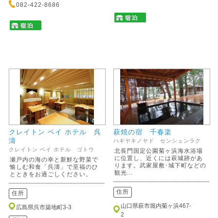
082-422-8686
クレイトン ベイ ホテル 呉
萩焼の宿 千春楽
濤
ハギヤキノヤド センシュンラク
クレイトン ベイ ホテル ゴトウ
北長門国定公園菊ヶ浜海水浴場
に位置し、近くには萩城跡があ
瀬戸内の海の幸と新鮮な野菜で
ります。武家屋敷･城下町などの
愉しむ和食「呉濤」で至福のひ
観光...
とときをお過ごしください。
住所
住所
山口県萩市堀内菊ヶ浜467-
広島県呉市築地町3-3
2