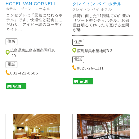
HOTEL VAN CORNELL
クレイトン ベイ ホテル
ホテル ヴァン コーネル
クレイトン ベイ ホテル
コンセプトは「元気になれるホ
呉湾に面した11階建ての白亜の
テル」です。快適性と朝食にこ
リゾート型シティホテル。お部
だわり、アイビー調のコーディ
屋は明るくゆったり寛げる空間
ネイト...
が魅...
住所
住所
広島県東広島市西条岡町10
広島県呉市築地町3-3
-20
電話
電話
0823-26-1111
082-422-8686