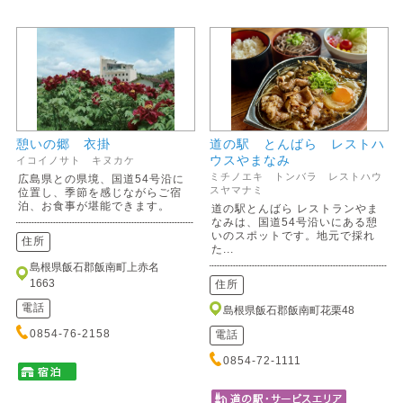
憩いの郷 衣掛
道の駅 とんばら レストハ
ウスやまなみ
イコイノサト キヌカケ
ミチノエキ トンバラ レストハウ
広島県との県境、国道54号沿に
スヤマナミ
位置し、季節を感じながらご宿
泊、お食事が堪能できます。
道の駅とんばら レストランやま
なみは、国道54号沿いにある憩
いのスポットです。地元で採れ
住所
た...
島根県飯石郡飯南町上赤名
1663
住所
電話
島根県飯石郡飯南町花栗48
0854-76-2158
電話
0854-72-1111