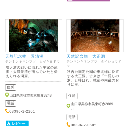
天然記念物 景清洞
天然記念物 大正洞
テンネンキネンブツ カゲキヨドウ
テンネンキネンブツ タイショウド
ウ
壇ノ浦の戦いに敗れた平家の武
将・大庭景清が潜んでいたと伝
秋吉台国定公園の東北端に位置
えられる洞窟。
する大正洞。古来は「牛隠しの
洞」と呼ばれ、戦乱や内乱のお
りに里...
住所
山口県美祢市美東町赤3248
住所
電話
山口県美祢市美東町赤2669
-1
08396-2-2201
電話
08396-2-0605