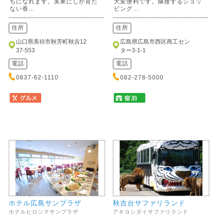
ちになれます。美東にしか育た
大変便利です。隣接するショッ
ない香...
ピング...
住所
住所
山口県美祢市秋芳町秋吉12
広島県広島市西区商工セン
37-553
ター3-1-1
電話
電話
0837-62-1110
082-278-5000
ホテル広島サンプラザ
秋吉台サファリランド
ホテルヒロシマサンプラザ
アキヨシダイサファリランド