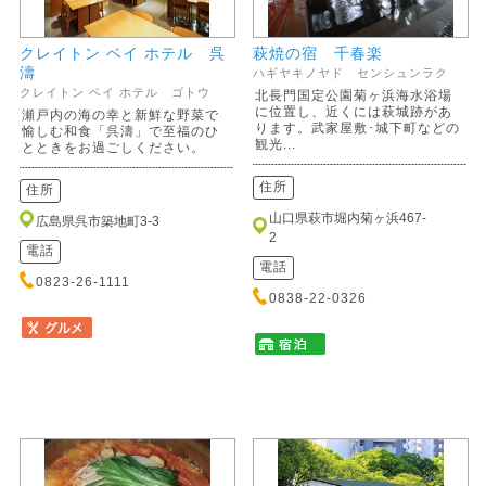
クレイトン ベイ ホテル 呉
萩焼の宿 千春楽
濤
ハギヤキノヤド センシュンラク
クレイトン ベイ ホテル ゴトウ
北長門国定公園菊ヶ浜海水浴場
に位置し、近くには萩城跡があ
瀬戸内の海の幸と新鮮な野菜で
ります。武家屋敷･城下町などの
愉しむ和食「呉濤」で至福のひ
観光...
とときをお過ごしください。
住所
住所
山口県萩市堀内菊ヶ浜467-
広島県呉市築地町3-3
2
電話
電話
0823-26-1111
0838-22-0326