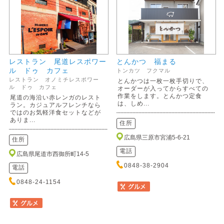
レストラン 尾道レスポワー
とんかつ 福まる
ル ドゥ カフェ
トンカツ フクマル
レストラン オノミチレスポワー
とんかつは一枚一枚手切りで、
ル ドゥ カフェ
オーダーが入ってからすべての
作業をします。とんかつ定食
尾道の海沿い赤レンガのレスト
は、しめ...
ラン。カジュアルフレンチなら
ではのお気軽洋食セットなどが
ありま...
住所
広島県三原市宮浦5-6-21
住所
電話
広島県尾道市西御所町14-5
0848-38-2904
電話
0848-24-1154