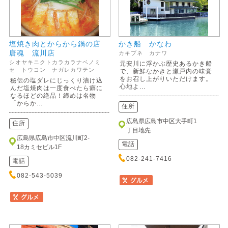
塩焼き肉とからから鍋の店
かき船 かなわ
唐魂 流川店
カキブネ カナワ
シオヤキニクトカラカラナベノミ
元安川に浮かぶ歴史あるかき船
セ トウコン ナガレカワテン
で、新鮮なかきと瀬戸内の味覚
をお召し上がりいただけます。
秘伝の塩ダレにじっくり漬け込
心地よ...
んだ塩焼肉は一度食べたら癖に
なるほどの絶品！締めは名物
「からか...
住所
広島県広島市中区大手町1
住所
丁目地先
広島県広島市中区流川町2-
電話
18カミセビル1F
082-241-7416
電話
082-543-5039