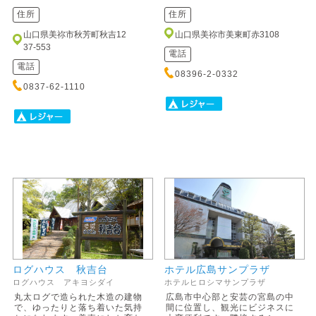
住所
住所
山口県美祢市秋芳町秋吉12
山口県美祢市美東町赤3108
37-553
電話
電話
08396-2-0332
0837-62-1110
ログハウス 秋吉台
ホテル広島サンプラザ
ログハウス アキヨシダイ
ホテルヒロシマサンプラザ
丸太ログで造られた木造の建物
広島市中心部と安芸の宮島の中
で、ゆったりと落ち着いた気持
間に位置し、観光にビジネスに