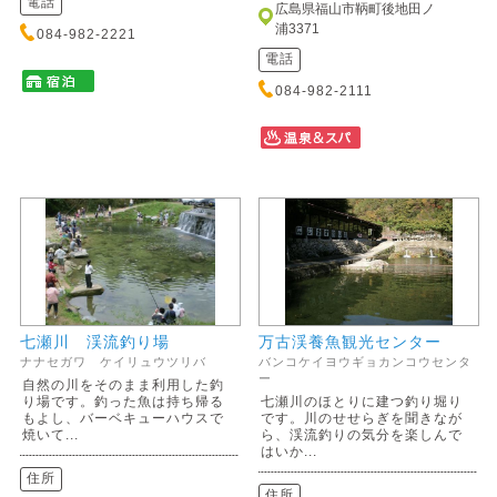
電話
広島県福山市鞆町後地田ノ
浦3371
084-982-2221
電話
084-982-2111
七瀬川 渓流釣り場
万古渓養魚観光センター
ナナセガワ ケイリュウツリバ
バンコケイヨウギョカンコウセンタ
ー
自然の川をそのまま利用した釣
り場です。釣った魚は持ち帰る
七瀬川のほとりに建つ釣り堀り
もよし、バーベキューハウスで
です。川のせせらぎを聞きなが
焼いて...
ら、渓流釣りの気分を楽しんで
はいか...
住所
住所