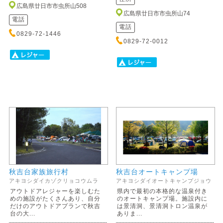
広島県廿日市市虫所山508
広島県廿日市市虫所山74
電話
電話
0829-72-1446
0829-72-0012
秋吉台家族旅行村
秋吉台オートキャンプ場
アキヨシダイカゾクリョコウムラ
アキヨシダイオートキャンプジョウ
アウトドアレジャーを楽しむた
県内で最初の本格的な温泉付き
めの施設がたくさんあり、自分
のオートキャンプ場。施設内に
だけのアウトドアプランで秋吉
は景清洞、景清洞トロン温泉が
台の大...
ありま...