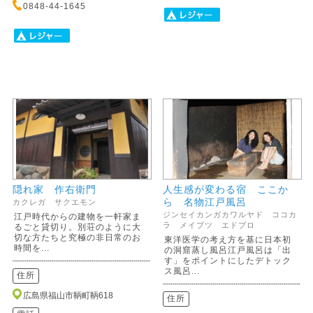
0848-44-1645
隠れ家 作右衛門
人生感が変わる宿 ここか
ら 名物江戸風呂
カクレガ サクエモン
ジンセイカンガカワルヤド ココカ
江戸時代からの建物を一軒家ま
ラ メイブツ エドブロ
るごと貸切り。別荘のように大
切な方たちと究極の非日常のお
東洋医学の考え方を基に日本初
時間を...
の洞窟蒸し風呂江戸風呂は「出
す」をポイントにしたデトック
ス風呂...
住所
広島県福山市鞆町鞆618
住所