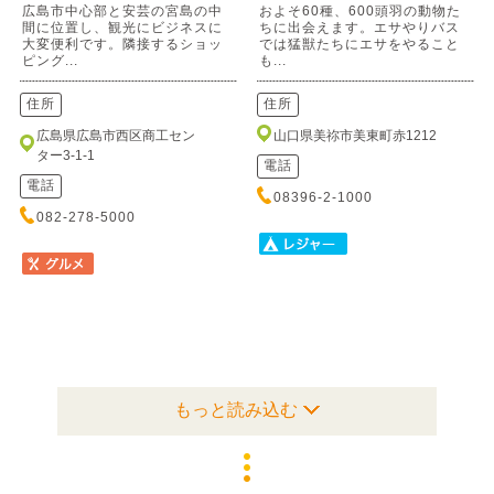
広島市中心部と安芸の宮島の中
およそ60種、600頭羽の動物た
間に位置し、観光にビジネスに
ちに出会えます。エサやりバス
大変便利です。隣接するショッ
では猛獣たちにエサをやること
ピング...
も...
住所
住所
広島県広島市西区商工セン
山口県美祢市美東町赤1212
ター3-1-1
電話
電話
08396-2-1000
082-278-5000
もっと読み込む