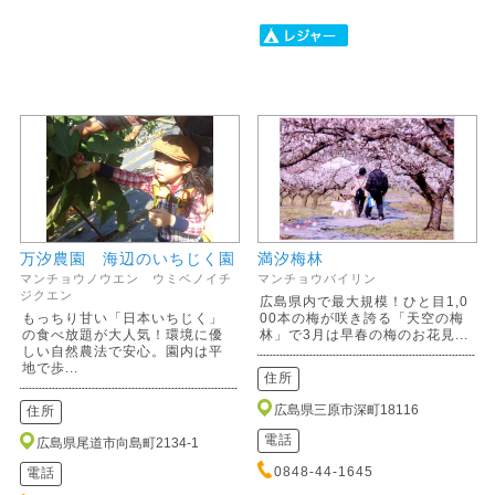
万汐農園 海辺のいちじく園
満汐梅林
マンチョウノウエン ウミベノイチ
マンチョウバイリン
ジクエン
広島県内で最大規模！ひと目1,0
もっちり甘い「日本いちじく」
00本の梅が咲き誇る「天空の梅
の食べ放題が大人気！環境に優
林」で3月は早春の梅のお花見...
しい自然農法で安心。園内は平
地で歩...
住所
広島県三原市深町18116
住所
電話
広島県尾道市向島町2134-1
0848-44-1645
電話