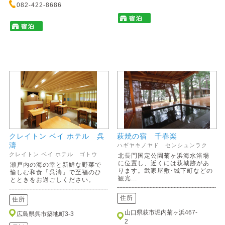
082-422-8686
クレイトン ベイ ホテル 呉
萩焼の宿 千春楽
濤
ハギヤキノヤド センシュンラク
クレイトン ベイ ホテル ゴトウ
北長門国定公園菊ヶ浜海水浴場
に位置し、近くには萩城跡があ
瀬戸内の海の幸と新鮮な野菜で
ります。武家屋敷･城下町などの
愉しむ和食「呉濤」で至福のひ
観光...
とときをお過ごしください。
住所
住所
山口県萩市堀内菊ヶ浜467-
広島県呉市築地町3-3
2