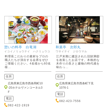
憩いの料亭 白竜湖
和菜亭 次郎丸
イコイノリョウテイ ハクリュウコ
ワサイテイ ジロウマル
料理長こだわりの素材をプロの
江戸末期に建設された旧財満邸
職人たちが演出する会席をぜひ
を改装したお店です。本格的な
ご堪能ください。4名様から60名
木作りの良さと建物の時代感を
様...
味わっ...
住所
住所
広島県東広島市西条岡町10
広島県東広島市西条町下見
-20ホテルヴァンコーネル3
1076-1
F
電話
電話
082-423-7556
082-422-1919