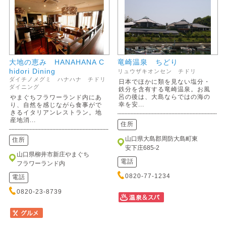
大地の恵み HANAHANA C
竜崎温泉 ちどり
hidori Dining
リュウザキオンセン チドリ
ダイチノメグミ ハナハナ チドリ
日本でほかに類を見ない塩分・
ダイニング
鉄分を含有する竜崎温泉。お風
呂の後は、大島ならではの海の
やまぐちフラワーランド内にあ
幸を安...
り、自然を感じながら食事がで
きるイタリアンレストラン。地
産地消...
住所
山口県大島郡周防大島町東
住所
安下庄685-2
山口県柳井市新庄やまぐち
電話
フラワーランド内
0820-77-1234
電話
0820-23-8739