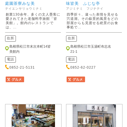
庭園茶寮みな美
味皆美 ふじな亭
テイエンサリョウミナミ
アジミナミ フジナテイ
創業130余年、多くの文人墨客に
四季折々、違った表情を見せる
愛されてきた老舗料亭旅館「皆
宍道湖。その叙景的風景をどの
美館」。館内のレストランで
部屋からも見渡せる絶景のお食
は、...
事処で...
住所
住所
島根県松江市末次本町14皆
島根県松江市玉湯町布志名
美館内
21-1
電話
電話
0852-21-5131
0852-62-0227