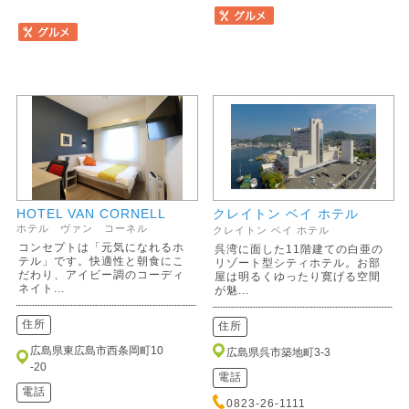
HOTEL VAN CORNELL
クレイトン ベイ ホテル
ホテル ヴァン コーネル
クレイトン ベイ ホテル
コンセプトは「元気になれるホ
呉湾に面した11階建ての白亜の
テル」です。快適性と朝食にこ
リゾート型シティホテル。お部
だわり、アイビー調のコーディ
屋は明るくゆったり寛げる空間
ネイト...
が魅...
住所
住所
広島県東広島市西条岡町10
広島県呉市築地町3-3
-20
電話
電話
0823-26-1111