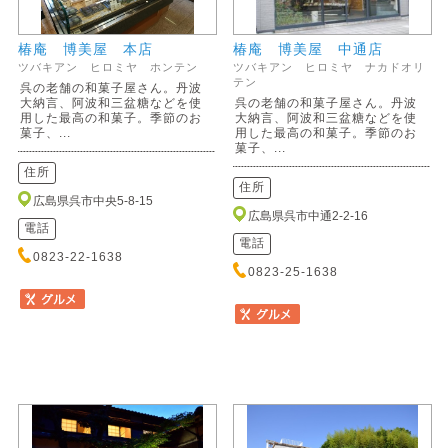
椿庵 博美屋 本店
椿庵 博美屋 中通店
ツバキアン ヒロミヤ ホンテン
ツバキアン ヒロミヤ ナカドオリ
テン
呉の老舗の和菓子屋さん。丹波
大納言、阿波和三盆糖などを使
呉の老舗の和菓子屋さん。丹波
用した最高の和菓子。季節のお
大納言、阿波和三盆糖などを使
菓子、...
用した最高の和菓子。季節のお
菓子、...
住所
住所
広島県呉市中央5-8-15
広島県呉市中通2-2-16
電話
電話
0823-22-1638
0823-25-1638