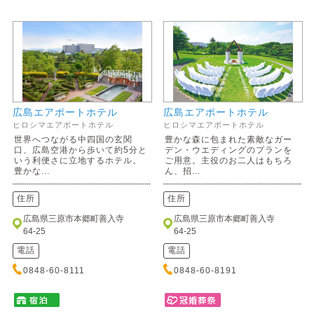
広島エアポートホテル
広島エアポートホテル
ヒロシマエアポートホテル
ヒロシマエアポートホテル
世界へつながる中四国の玄関
豊かな森に包まれた素敵なガー
口、広島空港から歩いて約5分と
デン・ウエディングのプランを
いう利便さに立地するホテル。
ご用意。主役のお二人はもちろ
豊かな...
ん、招...
住所
住所
広島県三原市本郷町善入寺
広島県三原市本郷町善入寺
64-25
64-25
電話
電話
0848-60-8111
0848-60-8191