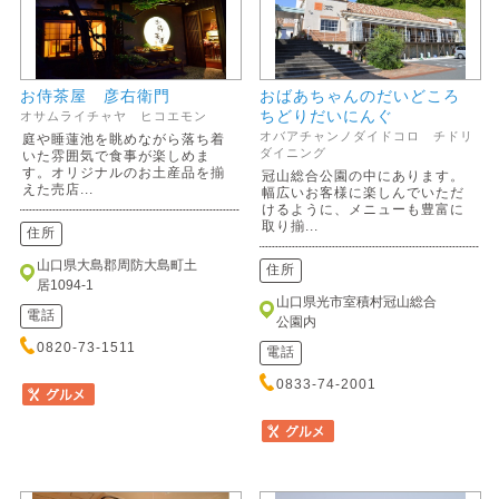
お侍茶屋 彦右衛門
おばあちゃんのだいどころ
ちどりだいにんぐ
オサムライチャヤ ヒコエモン
オバアチャンノダイドコロ チドリ
庭や睡蓮池を眺めながら落ち着
ダイニング
いた雰囲気で食事が楽しめま
す。オリジナルのお土産品を揃
冠山総合公園の中にあります。
えた売店...
幅広いお客様に楽しんでいただ
けるように、メニューも豊富に
取り揃...
住所
山口県大島郡周防大島町土
住所
居1094-1
山口県光市室積村冠山総合
電話
公園内
0820-73-1511
電話
0833-74-2001