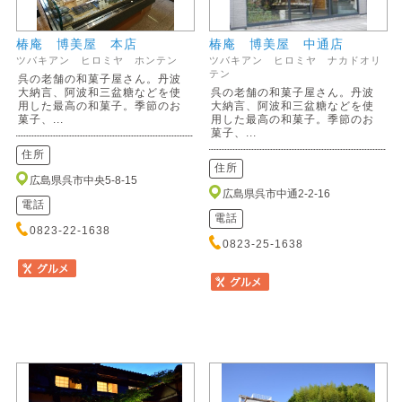
椿庵 博美屋 本店
椿庵 博美屋 中通店
ツバキアン ヒロミヤ ホンテン
ツバキアン ヒロミヤ ナカドオリ
テン
呉の老舗の和菓子屋さん。丹波
大納言、阿波和三盆糖などを使
呉の老舗の和菓子屋さん。丹波
用した最高の和菓子。季節のお
大納言、阿波和三盆糖などを使
菓子、...
用した最高の和菓子。季節のお
菓子、...
住所
住所
広島県呉市中央5-8-15
広島県呉市中通2-2-16
電話
電話
0823-22-1638
0823-25-1638