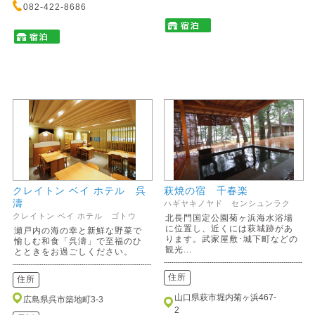
082-422-8686
クレイトン ベイ ホテル 呉
萩焼の宿 千春楽
濤
ハギヤキノヤド センシュンラク
クレイトン ベイ ホテル ゴトウ
北長門国定公園菊ヶ浜海水浴場
に位置し、近くには萩城跡があ
瀬戸内の海の幸と新鮮な野菜で
ります。武家屋敷･城下町などの
愉しむ和食「呉濤」で至福のひ
観光...
とときをお過ごしください。
住所
住所
山口県萩市堀内菊ヶ浜467-
広島県呉市築地町3-3
2