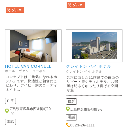
HOTEL VAN CORNELL
クレイトン ベイ ホテル
ホテル ヴァン コーネル
クレイトン ベイ ホテル
コンセプトは「元気になれるホ
呉湾に面した11階建ての白亜の
テル」です。快適性と朝食にこ
リゾート型シティホテル。お部
だわり、アイビー調のコーディ
屋は明るくゆったり寛げる空間
ネイト...
が魅...
住所
住所
広島県東広島市西条岡町10
広島県呉市築地町3-3
-20
電話
電話
0823-26-1111