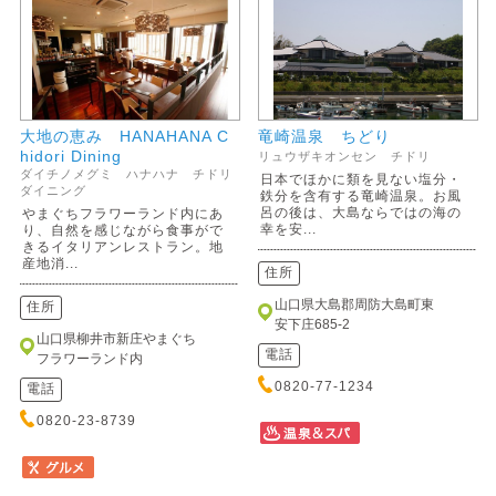
大地の恵み HANAHANA C
竜崎温泉 ちどり
hidori Dining
リュウザキオンセン チドリ
ダイチノメグミ ハナハナ チドリ
日本でほかに類を見ない塩分・
ダイニング
鉄分を含有する竜崎温泉。お風
呂の後は、大島ならではの海の
やまぐちフラワーランド内にあ
幸を安...
り、自然を感じながら食事がで
きるイタリアンレストラン。地
産地消...
住所
山口県大島郡周防大島町東
住所
安下庄685-2
山口県柳井市新庄やまぐち
電話
フラワーランド内
0820-77-1234
電話
0820-23-8739