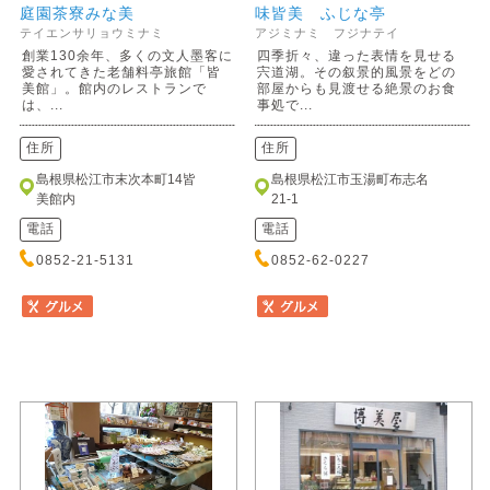
庭園茶寮みな美
味皆美 ふじな亭
テイエンサリョウミナミ
アジミナミ フジナテイ
創業130余年、多くの文人墨客に
四季折々、違った表情を見せる
愛されてきた老舗料亭旅館「皆
宍道湖。その叙景的風景をどの
美館」。館内のレストランで
部屋からも見渡せる絶景のお食
は、...
事処で...
住所
住所
島根県松江市末次本町14皆
島根県松江市玉湯町布志名
美館内
21-1
電話
電話
0852-21-5131
0852-62-0227