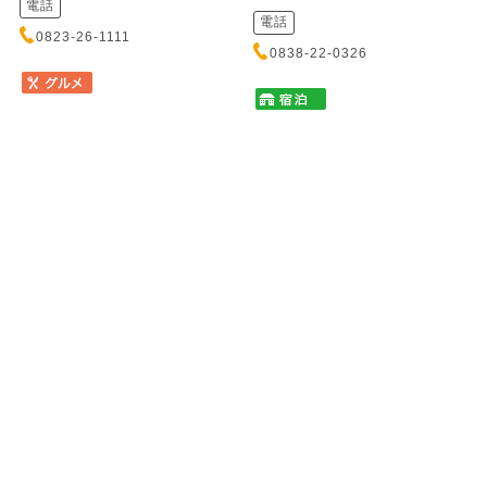
電話
電話
0823-26-1111
0838-22-0326
塩焼き肉とからから鍋の店
かき船 かなわ
唐魂 流川店
カキブネ カナワ
シオヤキニクトカラカラナベノミ
元安川に浮かぶ歴史あるかき船
セ トウコン ナガレカワテン
で、新鮮なかきと瀬戸内の味覚
をお召し上がりいただけます。
秘伝の塩ダレにじっくり漬け込
心地よ...
んだ塩焼肉は一度食べたら癖に
なるほどの絶品！締めは名物
「からか...
住所