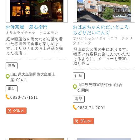
お侍茶屋 彦右衛門
おばあちゃんのだいどころ
ちどりだいにんぐ
オサムライチャヤ ヒコエモン
オバアチャンノダイドコロ チドリ
庭や睡蓮池を眺めながら落ち着
ダイニング
いた雰囲気で食事が楽しめま
す。オリジナルのお土産品を揃
冠山総合公園の中にあります。
えた売店...
幅広いお客様に楽しんでいただ
けるように、メニューも豊富に
取り揃...
住所
山口県大島郡周防大島町土
住所
居1094-1
山口県光市室積村冠山総合
電話
公園内
0820-73-1511
電話
0833-74-2001