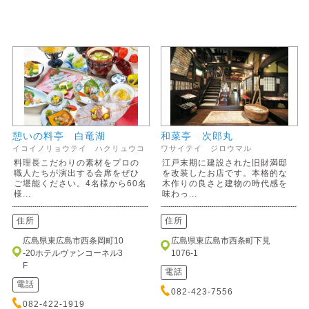
憩いの料亭 白竜湖
和菜亭 次郎丸
イコイノリョウテイ ハクリュウコ
ワサイテイ ジロウマル
料理長こだわりの素材をプロの
江戸末期に建設された旧財満邸
職人たちが演出する会席をぜひ
を改装したお店です。本格的な
ご堪能ください。4名様から60名
木作りの良さと建物の時代感を
様...
味わっ...
住所
住所
広島県東広島市西条岡町10
広島県東広島市西条町下見
-20ホテルヴァンコーネル3
1076-1
F
電話
電話
082-423-7556
082-422-1919