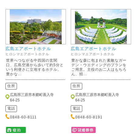
広島エアポートホテル
広島エアポートホテル
ヒロシマエアポートホテル
ヒロシマエアポートホテル
世界へつながる中四国の玄関
豊かな森に包まれた素敵なガー
口、広島空港から歩いて約5分と
デン・ウエディングのプランを
いう利便さに立地するホテル。
ご用意。主役のお二人はもちろ
豊かな...
ん、招...
住所
住所
広島県三原市本郷町善入寺
広島県三原市本郷町善入寺
64-25
64-25
電話
電話
0848-60-8111
0848-60-8191