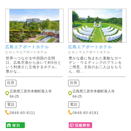
広島エアポートホテル
広島エアポートホテル
ヒロシマエアポートホテル
ヒロシマエアポートホテル
世界へつながる中四国の玄関
豊かな森に包まれた素敵なガー
口、広島空港から歩いて約5分と
デン・ウエディングのプランを
いう利便さに立地するホテル。
ご用意。主役のお二人はもちろ
豊かな...
ん、招...
住所
住所
広島県三原市本郷町善入寺
広島県三原市本郷町善入寺
64-25
64-25
電話
電話
0848-60-8111
0848-60-8191