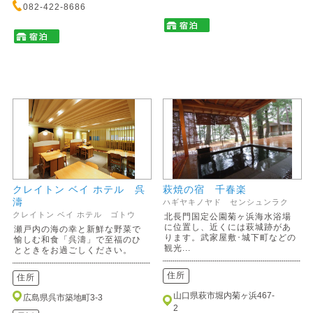
082-422-8686
クレイトン ベイ ホテル 呉
萩焼の宿 千春楽
濤
ハギヤキノヤド センシュンラク
クレイトン ベイ ホテル ゴトウ
北長門国定公園菊ヶ浜海水浴場
に位置し、近くには萩城跡があ
瀬戸内の海の幸と新鮮な野菜で
ります。武家屋敷･城下町などの
愉しむ和食「呉濤」で至福のひ
観光...
とときをお過ごしください。
住所
住所
山口県萩市堀内菊ヶ浜467-
広島県呉市築地町3-3
2