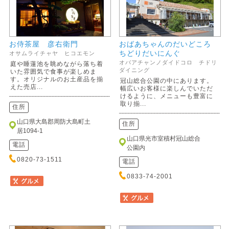
お侍茶屋 彦右衛門
おばあちゃんのだいどころ
ちどりだいにんぐ
オサムライチャヤ ヒコエモン
オバアチャンノダイドコロ チドリ
庭や睡蓮池を眺めながら落ち着
ダイニング
いた雰囲気で食事が楽しめま
す。オリジナルのお土産品を揃
冠山総合公園の中にあります。
えた売店...
幅広いお客様に楽しんでいただ
けるように、メニューも豊富に
取り揃...
住所
山口県大島郡周防大島町土
住所
居1094-1
山口県光市室積村冠山総合
電話
公園内
0820-73-1511
電話
0833-74-2001