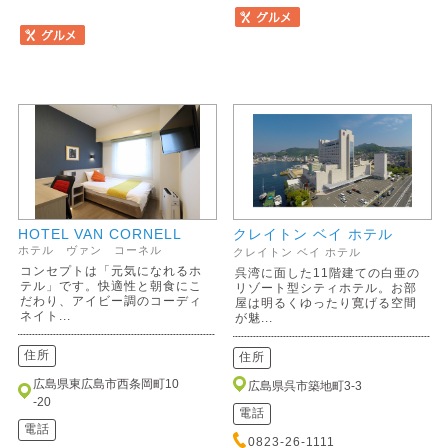
HOTEL VAN CORNELL
クレイトン ベイ ホテル
ホテル ヴァン コーネル
クレイトン ベイ ホテル
コンセプトは「元気になれるホ
呉湾に面した11階建ての白亜の
テル」です。快適性と朝食にこ
リゾート型シティホテル。お部
だわり、アイビー調のコーディ
屋は明るくゆったり寛げる空間
ネイト...
が魅...
住所
住所
広島県東広島市西条岡町10
広島県呉市築地町3-3
-20
電話
電話
0823-26-1111