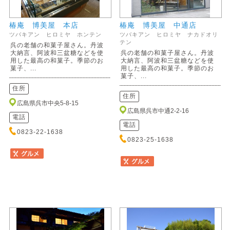
椿庵 博美屋 本店
椿庵 博美屋 中通店
ツバキアン ヒロミヤ ホンテン
ツバキアン ヒロミヤ ナカドオリ
テン
呉の老舗の和菓子屋さん。丹波
大納言、阿波和三盆糖などを使
呉の老舗の和菓子屋さん。丹波
用した最高の和菓子。季節のお
大納言、阿波和三盆糖などを使
菓子、...
用した最高の和菓子。季節のお
菓子、...
住所
住所
広島県呉市中央5-8-15
広島県呉市中通2-2-16
電話
電話
0823-22-1638
0823-25-1638