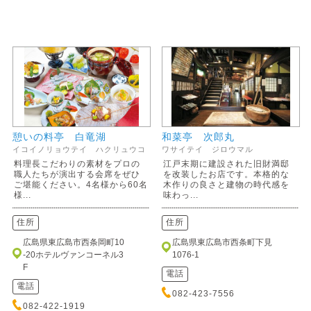
憩いの料亭 白竜湖
和菜亭 次郎丸
イコイノリョウテイ ハクリュウコ
ワサイテイ ジロウマル
料理長こだわりの素材をプロの
江戸末期に建設された旧財満邸
職人たちが演出する会席をぜひ
を改装したお店です。本格的な
ご堪能ください。4名様から60名
木作りの良さと建物の時代感を
様...
味わっ...
住所
住所
広島県東広島市西条岡町10
広島県東広島市西条町下見
-20ホテルヴァンコーネル3
1076-1
F
電話
電話
082-423-7556
082-422-1919