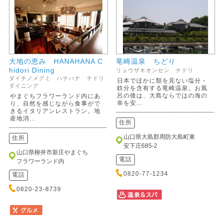
大地の恵み HANAHANA C
竜崎温泉 ちどり
hidori Dining
リュウザキオンセン チドリ
ダイチノメグミ ハナハナ チドリ
日本でほかに類を見ない塩分・
ダイニング
鉄分を含有する竜崎温泉。お風
呂の後は、大島ならではの海の
やまぐちフラワーランド内にあ
幸を安...
り、自然を感じながら食事がで
きるイタリアンレストラン。地
産地消...
住所
山口県大島郡周防大島町東
住所
安下庄685-2
山口県柳井市新庄やまぐち
電話
フラワーランド内
0820-77-1234
電話
0820-23-8739