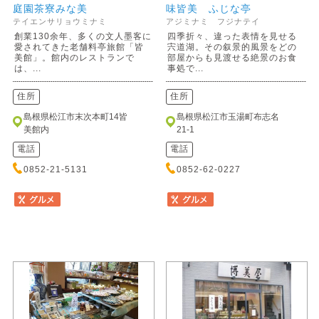
庭園茶寮みな美
味皆美 ふじな亭
テイエンサリョウミナミ
アジミナミ フジナテイ
創業130余年、多くの文人墨客に
四季折々、違った表情を見せる
愛されてきた老舗料亭旅館「皆
宍道湖。その叙景的風景をどの
美館」。館内のレストランで
部屋からも見渡せる絶景のお食
は、...
事処で...
住所
住所
島根県松江市末次本町14皆
島根県松江市玉湯町布志名
美館内
21-1
電話
電話
0852-21-5131
0852-62-0227