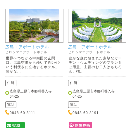
広島エアポートホテル
広島エアポートホテル
ヒロシマエアポートホテル
ヒロシマエアポートホテル
世界へつながる中四国の玄関
豊かな森に包まれた素敵なガー
口、広島空港から歩いて約5分と
デン・ウエディングのプランを
いう利便さに立地するホテル。
ご用意。主役のお二人はもちろ
豊かな...
ん、招...
住所
住所
広島県三原市本郷町善入寺
広島県三原市本郷町善入寺
64-25
64-25
電話
電話
0848-60-8111
0848-60-8191