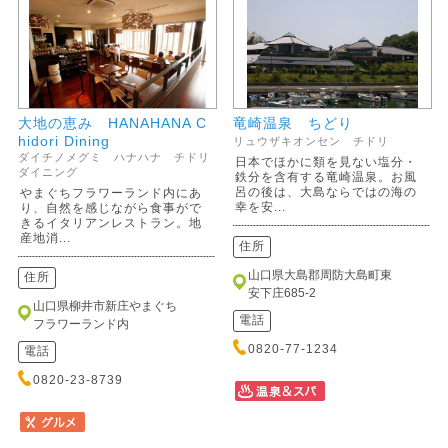
大地の恵み HANAHANA C
竜崎温泉 ちどり
hidori Dining
リュウザキオンセン チドリ
ダイチノメグミ ハナハナ チドリ
日本でほかに類を見ない塩分・
ダイニング
鉄分を含有する竜崎温泉。お風
呂の後は、大島ならではの海の
やまぐちフラワーランド内にあ
幸を安...
り、自然を感じながら食事がで
きるイタリアンレストラン。地
産地消...
住所
山口県大島郡周防大島町東
住所
安下庄685-2
山口県柳井市新庄やまぐち
電話
フラワーランド内
0820-77-1234
電話
0820-23-8739