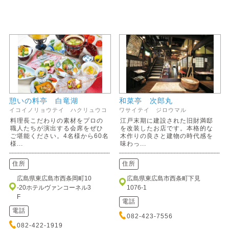
憩いの料亭 白竜湖
和菜亭 次郎丸
イコイノリョウテイ ハクリュウコ
ワサイテイ ジロウマル
料理長こだわりの素材をプロの
江戸末期に建設された旧財満邸
職人たちが演出する会席をぜひ
を改装したお店です。本格的な
ご堪能ください。4名様から60名
木作りの良さと建物の時代感を
様...
味わっ...
住所
住所
広島県東広島市西条岡町10
広島県東広島市西条町下見
-20ホテルヴァンコーネル3
1076-1
F
電話
電話
082-423-7556
082-422-1919