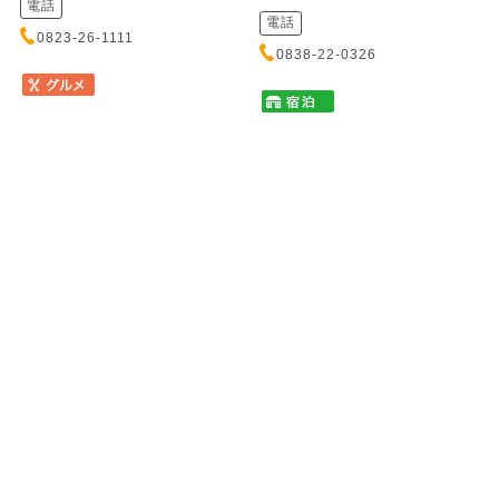
電話
電話
0823-26-1111
0838-22-0326
塩焼き肉とからから鍋の店
かき船 かなわ
唐魂 流川店
カキブネ カナワ
シオヤキニクトカラカラナベノミ
元安川に浮かぶ歴史あるかき船
セ トウコン ナガレカワテン
で、新鮮なかきと瀬戸内の味覚
をお召し上がりいただけます。
秘伝の塩ダレにじっくり漬け込
心地よ...
んだ塩焼肉は一度食べたら癖に
なるほどの絶品！締めは名物
「からか...
住所