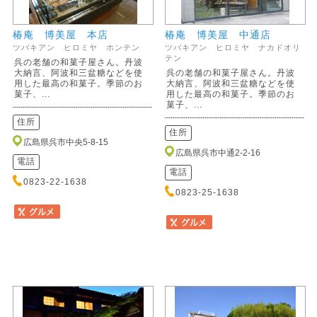
椿庵 博美屋 本店
椿庵 博美屋 中通店
ツバキアン ヒロミヤ ホンテン
ツバキアン ヒロミヤ ナカドオリ
テン
呉の老舗の和菓子屋さん。丹波
大納言、阿波和三盆糖などを使
呉の老舗の和菓子屋さん。丹波
用した最高の和菓子。季節のお
大納言、阿波和三盆糖などを使
菓子、...
用した最高の和菓子。季節のお
菓子、...
住所
住所
広島県呉市中央5-8-15
広島県呉市中通2-2-16
電話
電話
0823-22-1638
0823-25-1638