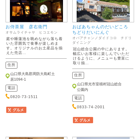
お侍茶屋 彦右衛門
おばあちゃんのだいどころ
ちどりだいにんぐ
オサムライチャヤ ヒコエモン
オバアチャンノダイドコロ チドリ
庭や睡蓮池を眺めながら落ち着
ダイニング
いた雰囲気で食事が楽しめま
す。オリジナルのお土産品を揃
冠山総合公園の中にあります。
えた売店...
幅広いお客様に楽しんでいただ
けるように、メニューも豊富に
取り揃...
住所
山口県大島郡周防大島町土
住所
居1094-1
山口県光市室積村冠山総合
電話
公園内
0820-73-1511
電話
0833-74-2001