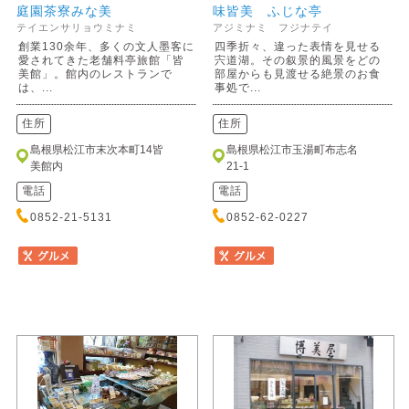
庭園茶寮みな美
味皆美 ふじな亭
テイエンサリョウミナミ
アジミナミ フジナテイ
創業130余年、多くの文人墨客に
四季折々、違った表情を見せる
愛されてきた老舗料亭旅館「皆
宍道湖。その叙景的風景をどの
美館」。館内のレストランで
部屋からも見渡せる絶景のお食
は、...
事処で...
住所
住所
島根県松江市末次本町14皆
島根県松江市玉湯町布志名
美館内
21-1
電話
電話
0852-21-5131
0852-62-0227