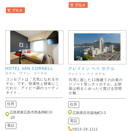
HOTEL VAN CORNELL
クレイトン ベイ ホテル
ホテル ヴァン コーネル
クレイトン ベイ ホテル
コンセプトは「元気になれるホ
呉湾に面した11階建ての白亜の
テル」です。快適性と朝食にこ
リゾート型シティホテル。お部
だわり、アイビー調のコーディ
屋は明るくゆったり寛げる空間
ネイト...
が魅...
住所
住所
広島県東広島市西条岡町10
広島県呉市築地町3-3
-20
電話
電話
0823-26-1111