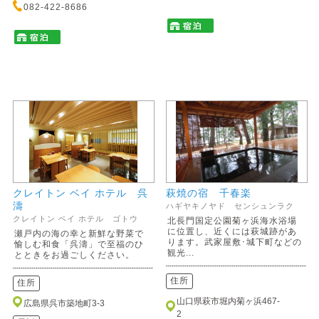
082-422-8686
クレイトン ベイ ホテル 呉
萩焼の宿 千春楽
濤
ハギヤキノヤド センシュンラク
クレイトン ベイ ホテル ゴトウ
北長門国定公園菊ヶ浜海水浴場
に位置し、近くには萩城跡があ
瀬戸内の海の幸と新鮮な野菜で
ります。武家屋敷･城下町などの
愉しむ和食「呉濤」で至福のひ
観光...
とときをお過ごしください。
住所
住所
山口県萩市堀内菊ヶ浜467-
広島県呉市築地町3-3
2