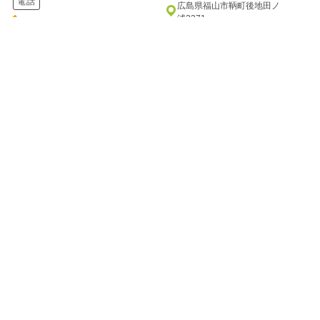
電話
広島県福山市鞆町後地田ノ
浦3371
084-982-2221
電話
084-982-2111
七瀬川 渓流釣り場
万古渓養魚観光センター
ナナセガワ ケイリュウツリバ
バンコケイヨウギョカンコウセンタ
ー
自然の川をそのまま利用した釣
り場です。釣った魚は持ち帰る
七瀬川のほとりに建つ釣り堀り
もよし、バーベキューハウスで
です。川のせせらぎを聞きなが
焼いて...
ら、渓流釣りの気分を楽しんで
はいか...
住所
住所