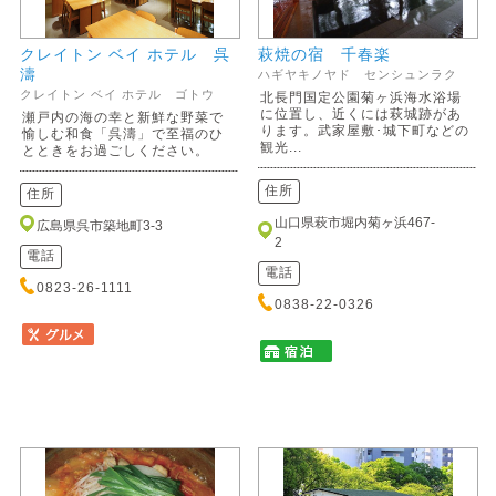
クレイトン ベイ ホテル 呉
萩焼の宿 千春楽
濤
ハギヤキノヤド センシュンラク
クレイトン ベイ ホテル ゴトウ
北長門国定公園菊ヶ浜海水浴場
に位置し、近くには萩城跡があ
瀬戸内の海の幸と新鮮な野菜で
ります。武家屋敷･城下町などの
愉しむ和食「呉濤」で至福のひ
観光...
とときをお過ごしください。
住所
住所
山口県萩市堀内菊ヶ浜467-
広島県呉市築地町3-3
2
電話
電話
0823-26-1111
0838-22-0326