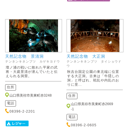
天然記念物 景清洞
天然記念物 大正洞
テンネンキネンブツ カゲキヨドウ
テンネンキネンブツ タイショウド
ウ
壇ノ浦の戦いに敗れた平家の武
将・大庭景清が潜んでいたと伝
秋吉台国定公園の東北端に位置
えられる洞窟。
する大正洞。古来は「牛隠しの
洞」と呼ばれ、戦乱や内乱のお
りに里...
住所
山口県美祢市美東町赤3248
住所
電話
山口県美祢市美東町赤2669
-1
08396-2-2201
電話
08396-2-0605