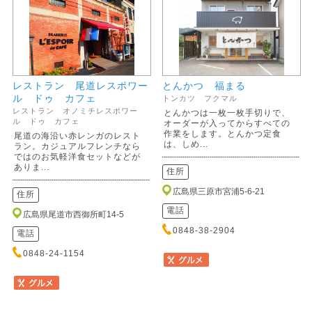
レストラン 尾道レスポワー
とんかつ 福まる
ル ドゥ カフェ
トンカツ フクマル
レストラン オノミチレスポワー
とんかつは一枚一枚手切りで、
ル ドゥ カフェ
オーダーが入ってからすべての
作業をします。とんかつ定食
尾道の海沿い赤レンガのレスト
は、しめ...
ラン。カジュアルフレンチなら
ではのお気軽洋食セットなどが
ありま...
住所
広島県三原市宮浦5-6-21
住所
電話
広島県尾道市西御所町14-5
0848-38-2904
電話
0848-24-1154