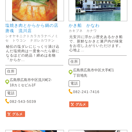
塩焼き肉とからから鍋の店
かき船 かなわ
唐魂 流川店
カキブネ カナワ
シオヤキニクトカラカラナベノミ
元安川に浮かぶ歴史あるかき船
セ トウコン ナガレカワテン
で、新鮮なかきと瀬戸内の味覚
をお召し上がりいただけます。
秘伝の塩ダレにじっくり漬け込
心地よ...
んだ塩焼肉は一度食べたら癖に
なるほどの絶品！締めは名物
「からか...
住所
広島県広島市中区大手町1
住所
丁目地先
広島県広島市中区流川町2-
電話
18カミセビル1F
082-241-7416
電話
082-543-5039