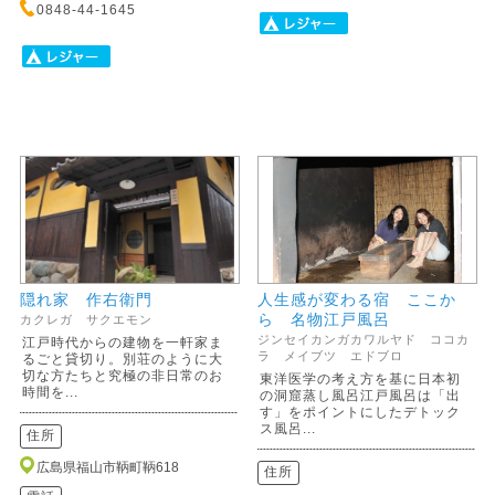
0848-44-1645
隠れ家 作右衛門
人生感が変わる宿 ここか
ら 名物江戸風呂
カクレガ サクエモン
ジンセイカンガカワルヤド ココカ
江戸時代からの建物を一軒家ま
ラ メイブツ エドブロ
るごと貸切り。別荘のように大
切な方たちと究極の非日常のお
東洋医学の考え方を基に日本初
時間を...
の洞窟蒸し風呂江戸風呂は「出
す」をポイントにしたデトック
ス風呂...
住所
広島県福山市鞆町鞆618
住所