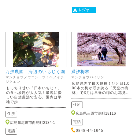
万汐農園 海辺のいちじく園
満汐梅林
マンチョウノウエン ウミベノイチ
マンチョウバイリン
ジクエン
広島県内で最大規模！ひと目1,0
もっちり甘い「日本いちじく」
00本の梅が咲き誇る「天空の梅
の食べ放題が大人気！環境に優
林」で3月は早春の梅のお花見...
しい自然農法で安心。園内は平
地で歩...
住所
広島県三原市深町18116
住所
電話
広島県尾道市向島町2134-1
0848-44-1645
電話