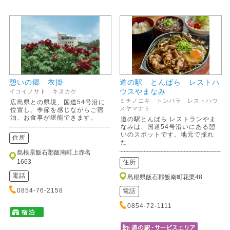
憩いの郷 衣掛
道の駅 とんばら レストハ
ウスやまなみ
イコイノサト キヌカケ
ミチノエキ トンバラ レストハウ
広島県との県境、国道54号沿に
スヤマナミ
位置し、季節を感じながらご宿
泊、お食事が堪能できます。
道の駅とんばら レストランやま
なみは、国道54号沿いにある憩
いのスポットです。地元で採れ
住所
た...
島根県飯石郡飯南町上赤名
1663
住所
電話
島根県飯石郡飯南町花栗48
0854-76-2158
電話
0854-72-1111