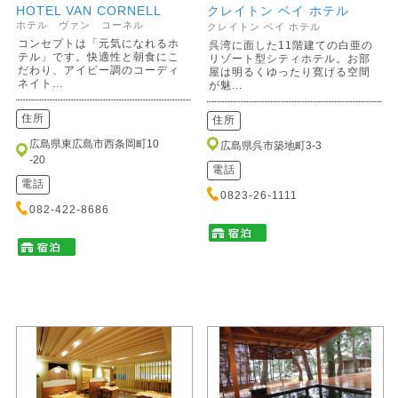
HOTEL VAN CORNELL
クレイトン ベイ ホテル
ホテル ヴァン コーネル
クレイトン ベイ ホテル
コンセプトは「元気になれるホ
呉湾に面した11階建ての白亜の
テル」です。快適性と朝食にこ
リゾート型シティホテル。お部
だわり、アイビー調のコーディ
屋は明るくゆったり寛げる空間
ネイト...
が魅...
住所
住所
広島県東広島市西条岡町10
広島県呉市築地町3-3
-20
電話
電話
0823-26-1111
082-422-8686