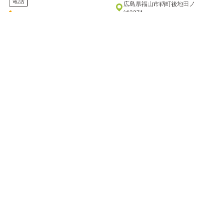
電話
広島県福山市鞆町後地田ノ
浦3371
084-982-2221
電話
084-982-2111
七瀬川 渓流釣り場
万古渓養魚観光センター
ナナセガワ ケイリュウツリバ
バンコケイヨウギョカンコウセンタ
ー
自然の川をそのまま利用した釣
り場です。釣った魚は持ち帰る
七瀬川のほとりに建つ釣り堀り
もよし、バーベキューハウスで
です。川のせせらぎを聞きなが
焼いて...
ら、渓流釣りの気分を楽しんで
はいか...
住所
住所