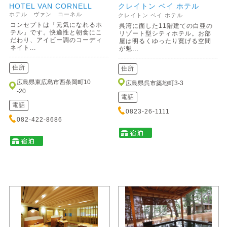
HOTEL VAN CORNELL
クレイトン ベイ ホテル
ホテル ヴァン コーネル
クレイトン ベイ ホテル
コンセプトは「元気になれるホ
呉湾に面した11階建ての白亜の
テル」です。快適性と朝食にこ
リゾート型シティホテル。お部
だわり、アイビー調のコーディ
屋は明るくゆったり寛げる空間
ネイト...
が魅...
住所
住所
広島県東広島市西条岡町10
広島県呉市築地町3-3
-20
電話
電話
0823-26-1111
082-422-8686