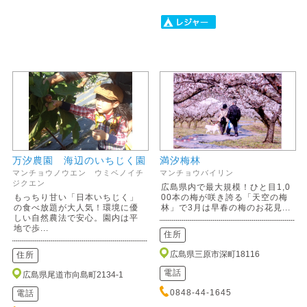
万汐農園 海辺のいちじく園
満汐梅林
マンチョウノウエン ウミベノイチ
マンチョウバイリン
ジクエン
広島県内で最大規模！ひと目1,0
もっちり甘い「日本いちじく」
00本の梅が咲き誇る「天空の梅
の食べ放題が大人気！環境に優
林」で3月は早春の梅のお花見...
しい自然農法で安心。園内は平
地で歩...
住所
広島県三原市深町18116
住所
電話
広島県尾道市向島町2134-1
0848-44-1645
電話