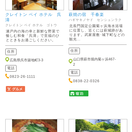
クレイトン ベイ ホテル 呉
萩焼の宿 千春楽
濤
ハギヤキノヤド センシュンラク
クレイトン ベイ ホテル ゴトウ
北長門国定公園菊ヶ浜海水浴場
に位置し、近くには萩城跡があ
瀬戸内の海の幸と新鮮な野菜で
ります。武家屋敷･城下町などの
愉しむ和食「呉濤」で至福のひ
観光...
とときをお過ごしください。
住所
住所
山口県萩市堀内菊ヶ浜467-
広島県呉市築地町3-3
2
電話
電話
0823-26-1111
0838-22-0326