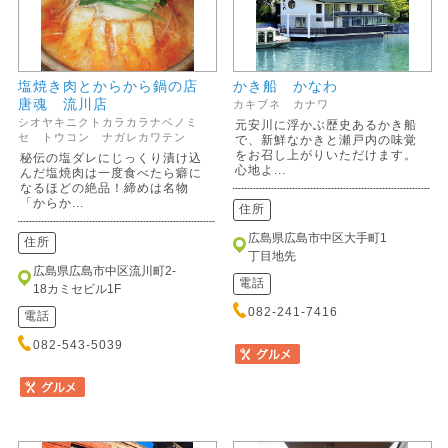
塩焼き肉とからから鍋の店
かき船 かなわ
唐魂 流川店
カキブネ カナワ
シオヤキニクトカラカラナベノミ
元安川に浮かぶ歴史あるかき船
セ トウコン ナガレカワテン
で、新鮮なかきと瀬戸内の味覚
をお召し上がりいただけます。
秘伝の塩ダレにじっくり漬け込
心地よ...
んだ塩焼肉は一度食べたら癖に
なるほどの絶品！締めは名物
「からか...
住所
広島県広島市中区大手町1
住所
丁目地先
広島県広島市中区流川町2-
電話
18カミセビル1F
082-241-7416
電話
082-543-5039