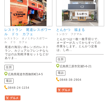
レストラン 尾道レスポワー
とんかつ 福まる
ル ドゥ カフェ
トンカツ フクマル
レストラン オノミチレスポワー
とんかつは一枚一枚手切りで、
ル ドゥ カフェ
オーダーが入ってからすべての
作業をします。とんかつ定食
尾道の海沿い赤レンガのレスト
は、しめ...
ラン。カジュアルフレンチなら
ではのお気軽洋食セットなどが
ありま...
住所
広島県三原市宮浦5-6-21
住所
電話
広島県尾道市西御所町14-5
0848-38-2904
電話
0848-24-1154