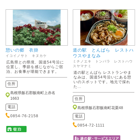
憩いの郷 衣掛
道の駅 とんばら レストハ
ウスやまなみ
イコイノサト キヌカケ
ミチノエキ トンバラ レストハウ
広島県との県境、国道54号沿に
スヤマナミ
位置し、季節を感じながらご宿
泊、お食事が堪能できます。
道の駅とんばら レストランやま
なみは、国道54号沿いにある憩
いのスポットです。地元で採れ
住所
た...
島根県飯石郡飯南町上赤名
1663
住所
電話
島根県飯石郡飯南町花栗48
0854-76-2158
電話
0854-72-1111