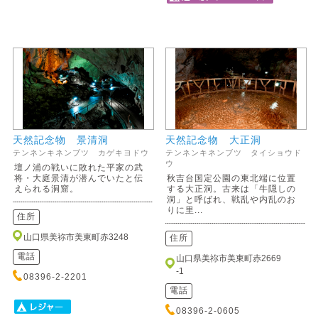
天然記念物 景清洞
天然記念物 大正洞
テンネンキネンブツ カゲキヨドウ
テンネンキネンブツ タイショウド
ウ
壇ノ浦の戦いに敗れた平家の武
将・大庭景清が潜んでいたと伝
秋吉台国定公園の東北端に位置
えられる洞窟。
する大正洞。古来は「牛隠しの
洞」と呼ばれ、戦乱や内乱のお
りに里...
住所
山口県美祢市美東町赤3248
住所
電話
山口県美祢市美東町赤2669
-1
08396-2-2201
電話
08396-2-0605