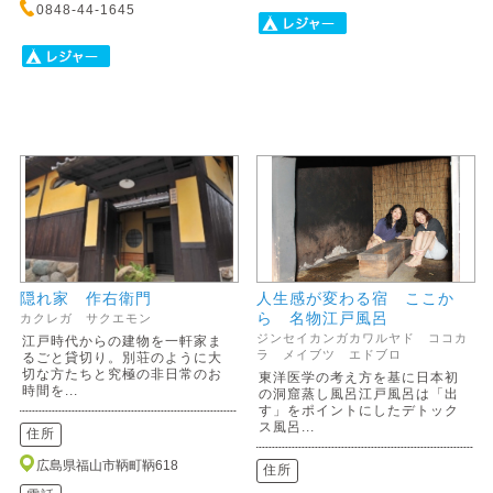
0848-44-1645
隠れ家 作右衛門
人生感が変わる宿 ここか
ら 名物江戸風呂
カクレガ サクエモン
ジンセイカンガカワルヤド ココカ
江戸時代からの建物を一軒家ま
ラ メイブツ エドブロ
るごと貸切り。別荘のように大
切な方たちと究極の非日常のお
東洋医学の考え方を基に日本初
時間を...
の洞窟蒸し風呂江戸風呂は「出
す」をポイントにしたデトック
ス風呂...
住所
広島県福山市鞆町鞆618
住所