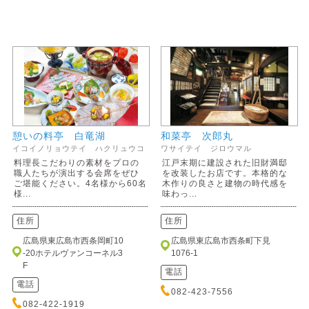
憩いの料亭 白竜湖
和菜亭 次郎丸
イコイノリョウテイ ハクリュウコ
ワサイテイ ジロウマル
料理長こだわりの素材をプロの
江戸末期に建設された旧財満邸
職人たちが演出する会席をぜひ
を改装したお店です。本格的な
ご堪能ください。4名様から60名
木作りの良さと建物の時代感を
様...
味わっ...
住所
住所
広島県東広島市西条岡町10
広島県東広島市西条町下見
-20ホテルヴァンコーネル3
1076-1
F
電話
電話
082-423-7556
082-422-1919