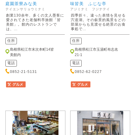
庭園茶寮みな美
味皆美 ふじな亭
テイエンサリョウミナミ
アジミナミ フジナテイ
創業130余年、多くの文人墨客に
四季折々、違った表情を見せる
愛されてきた老舗料亭旅館「皆
宍道湖。その叙景的風景をどの
美館」。館内のレストランで
部屋からも見渡せる絶景のお食
は、...
事処で...
住所
住所
島根県松江市末次本町14皆
島根県松江市玉湯町布志名
美館内
21-1
電話
電話
0852-21-5131
0852-62-0227