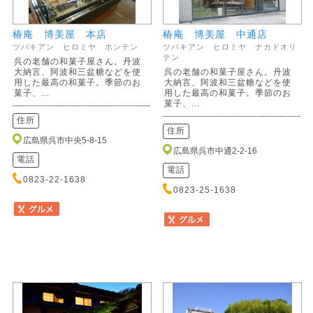
椿庵 博美屋 本店
椿庵 博美屋 中通店
ツバキアン ヒロミヤ ホンテン
ツバキアン ヒロミヤ ナカドオリ
テン
呉の老舗の和菓子屋さん。丹波
大納言、阿波和三盆糖などを使
呉の老舗の和菓子屋さん。丹波
用した最高の和菓子。季節のお
大納言、阿波和三盆糖などを使
菓子、...
用した最高の和菓子。季節のお
菓子、...
住所
住所
広島県呉市中央5-8-15
広島県呉市中通2-2-16
電話
電話
0823-22-1638
0823-25-1638