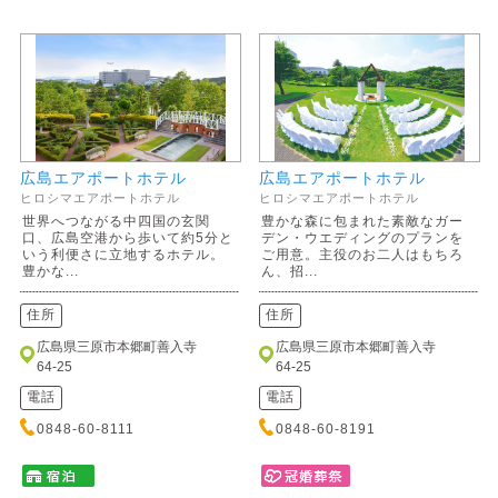
広島エアポートホテル
広島エアポートホテル
ヒロシマエアポートホテル
ヒロシマエアポートホテル
世界へつながる中四国の玄関
豊かな森に包まれた素敵なガー
口、広島空港から歩いて約5分と
デン・ウエディングのプランを
いう利便さに立地するホテル。
ご用意。主役のお二人はもちろ
豊かな...
ん、招...
住所
住所
広島県三原市本郷町善入寺
広島県三原市本郷町善入寺
64-25
64-25
電話
電話
0848-60-8111
0848-60-8191