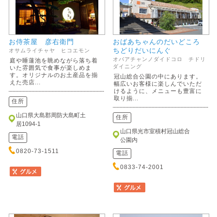
お侍茶屋 彦右衛門
おばあちゃんのだいどころ
ちどりだいにんぐ
オサムライチャヤ ヒコエモン
オバアチャンノダイドコロ チドリ
庭や睡蓮池を眺めながら落ち着
ダイニング
いた雰囲気で食事が楽しめま
す。オリジナルのお土産品を揃
冠山総合公園の中にあります。
えた売店...
幅広いお客様に楽しんでいただ
けるように、メニューも豊富に
取り揃...
住所
山口県大島郡周防大島町土
住所
居1094-1
山口県光市室積村冠山総合
電話
公園内
0820-73-1511
電話
0833-74-2001