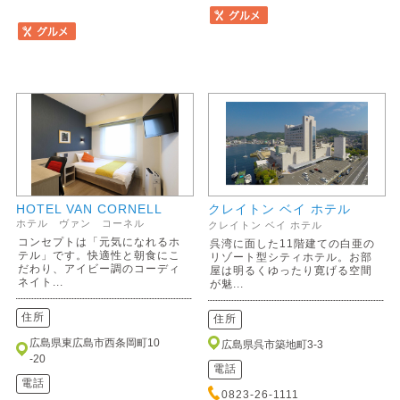
HOTEL VAN CORNELL
クレイトン ベイ ホテル
ホテル ヴァン コーネル
クレイトン ベイ ホテル
コンセプトは「元気になれるホ
呉湾に面した11階建ての白亜の
テル」です。快適性と朝食にこ
リゾート型シティホテル。お部
だわり、アイビー調のコーディ
屋は明るくゆったり寛げる空間
ネイト...
が魅...
住所
住所
広島県東広島市西条岡町10
広島県呉市築地町3-3
-20
電話
電話
0823-26-1111