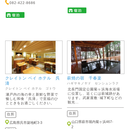
082-422-8686
クレイトン ベイ ホテル 呉
萩焼の宿 千春楽
濤
ハギヤキノヤド センシュンラク
クレイトン ベイ ホテル ゴトウ
北長門国定公園菊ヶ浜海水浴場
に位置し、近くには萩城跡があ
瀬戸内の海の幸と新鮮な野菜で
ります。武家屋敷･城下町などの
愉しむ和食「呉濤」で至福のひ
観光...
とときをお過ごしください。
住所
住所
山口県萩市堀内菊ヶ浜467-
広島県呉市築地町3-3
2