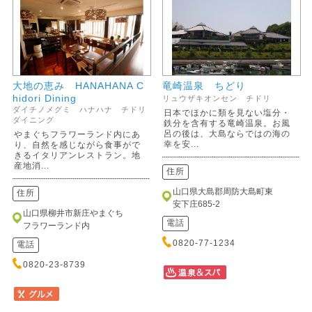
大地の恵み HANAHANA C
竜崎温泉 ちどり
hidori Dining
リュウザキオンセン チドリ
ダイチノメグミ ハナハナ チドリ
日本でほかに類を見ない塩分・
ダイニング
鉄分を含有する竜崎温泉。お風
呂の後は、大島ならではの海の
やまぐちフラワーランド内にあ
幸を安...
り、自然を感じながら食事がで
きるイタリアンレストラン。地
産地消...
住所
山口県大島郡周防大島町東
住所
安下庄685-2
山口県柳井市新庄やまぐち
電話
フラワーランド内
0820-77-1234
電話
0820-23-8739