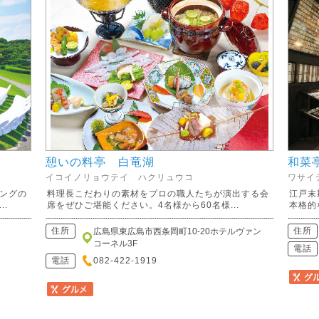
憩いの料亭 白竜湖
和菜
イコイノリョウテイ ハクリュウコ
ワサイ
ングの
料理長こだわりの素材をプロの職人たちが演出する会
江戸末
.
席をぜひご堪能ください。4名様から60名様...
本格的
住所
住所
広島県東広島市西条岡町10-20ホテルヴァン
コーネル3F
電話
電話
082-422-1919