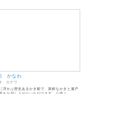
船 かなわ
ネ カナワ
に浮かぶ歴史あるかき船で、新鮮なかきと瀬戸
覚をお召し上がりいただけます。心地よ...
広島県広島市中区大手町1丁目地先
082-241-7416