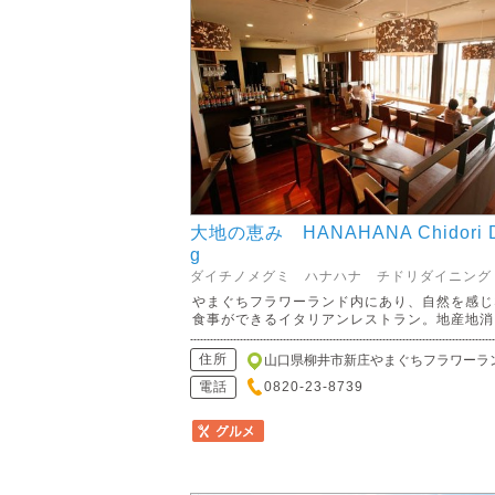
大地の恵み HANAHANA Chidori D
g
ダイチノメグミ ハナハナ チドリダイニング
やまぐちフラワーランド内にあり、自然を感じ
食事ができるイタリアンレストラン。地産地消..
住所
山口県柳井市新庄やまぐちフラワーラ
電話
0820-23-8739