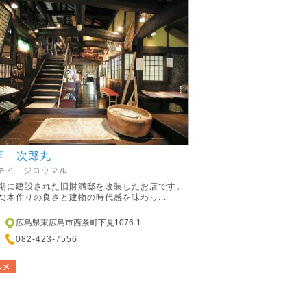
亭 次郎丸
テイ ジロウマル
期に建設された旧財満邸を改装したお店です。
な木作りの良さと建物の時代感を味わっ...
広島県東広島市西条町下見1076-1
082-423-7556