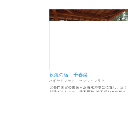
萩焼の宿 千春楽
ハギヤキノヤド センシュンラク
北長門国定公園菊ヶ浜海水浴場に位置し、近く
城跡があります。武家屋敷･城下町などの観光..
住所
山口県萩市堀内菊ヶ浜467-2
電話
0838-22-0326