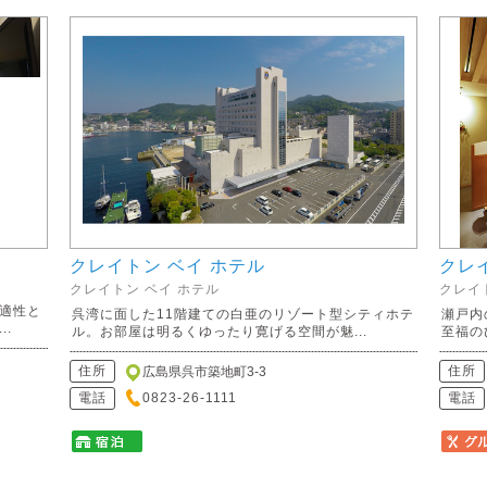
クレイトン ベイ ホテル
クレ
クレイトン ベイ ホテル
クレイ
適性と
呉湾に面した11階建ての白亜のリゾート型シティホテ
瀬戸内
.
ル。お部屋は明るくゆったり寛げる空間が魅...
至福の
住所
住所
広島県呉市築地町3-3
電話
0823-26-1111
電話