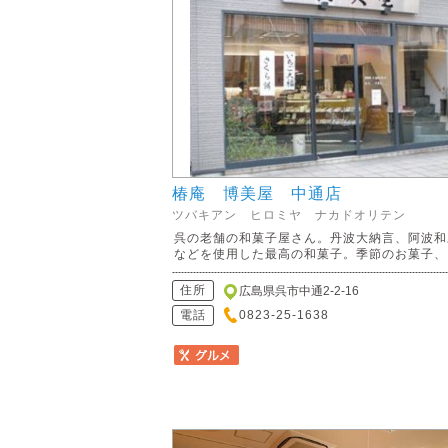
椿庵 博美屋 中通店
ツバキアン ヒロミヤ ナカドオリテン
呉の老舗の和菓子屋さん。丹波大納言、阿波和
などを使用した最高の和菓子。季節のお菓子、..
住所
広島県呉市中通2-2-16
電話
0823-25-1638