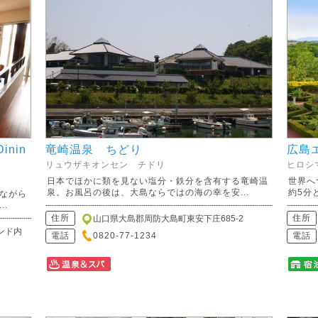
inin
竜崎温泉 ちどり
広島
リュウザキオンセン チドリ
ヒロシ
日本でほかに類を見ない塩分・鉄分を含有する竜崎温
世界へ
泉。お風呂の後は、大島ならではの海の幸を安...
約5分
ながら
.
住所
住所
山口県大島郡周防大島町東安下庄685-2
ンド内
電話
0820-77-1234
電話