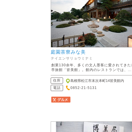
庭園茶寮みな美
テイエンサリョウミナミ
創業130余年、多くの文人墨客に愛されてきた
亭旅館「皆美館」。館内のレストランでは、...
住所
島根県松江市末次本町14皆美館内
電話
0852-21-5131