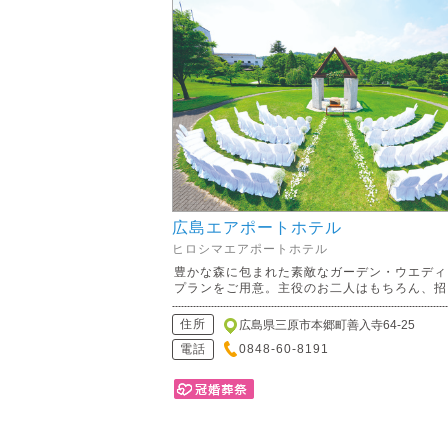
広島エアポートホテル
ヒロシマエアポートホテル
豊かな森に包まれた素敵なガーデン・ウエディ
プランをご用意。主役のお二人はもちろん、招..
住所
広島県三原市本郷町善入寺64-25
電話
0848-60-8191