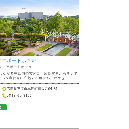
エアポートホテル
マエアポートホテル
つながる中四国の玄関口、広島空港から歩いて
という利便さに立地するホテル。豊かな...
広島県三原市本郷町善入寺64-25
0848-60-8111