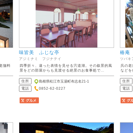
味皆美 ふじな亭
椿庵
アジミナミ フジナテイ
ツバキ
老舗料
四季折々、違った表情を見せる宍道湖。その叙景的風
呉の老
景をどの部屋からも見渡せる絶景のお食事処で...
などを
住所
住所
島根県松江市玉湯町布志名21-1
電話
0852-62-0227
電話