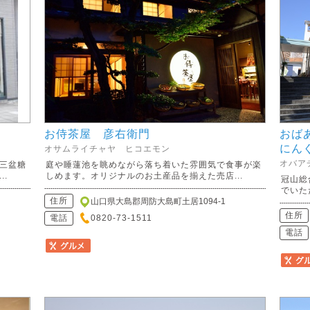
お侍茶屋 彦右衛門
おば
にん
オサムライチャヤ ヒコエモン
オバア
三盆糖
庭や睡蓮池を眺めながら落ち着いた雰囲気で食事が楽
.
しめます。オリジナルのお土産品を揃えた売店...
冠山総
でいた
住所
山口県大島郡周防大島町土居1094-1
住所
電話
0820-73-1511
電話