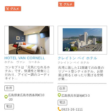
HOTEL VAN CORNELL
クレイトン ベイ ホテル
ホテル ヴァン コーネル
クレイトン ベイ ホテル
コンセプトは「元気になれるホ
呉湾に面した11階建ての白亜の
テル」です。快適性と朝食にこ
リゾート型シティホテル。お部
だわり、アイビー調のコーディ
屋は明るくゆったり寛げる空間
ネイト...
が魅...
住所
住所
広島県東広島市西条岡町10
広島県呉市築地町3-3
-20
電話
電話
0823-26-1111