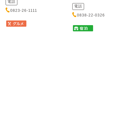
電話
電話
0823-26-1111
0838-22-0326
塩焼き肉とからから鍋の店
かき船 かなわ
唐魂 流川店
カキブネ カナワ
シオヤキニクトカラカラナベノミ
元安川に浮かぶ歴史あるかき船
セ トウコン ナガレカワテン
で、新鮮なかきと瀬戸内の味覚
をお召し上がりいただけます。
秘伝の塩ダレにじっくり漬け込
心地よ...
んだ塩焼肉は一度食べたら癖に
なるほどの絶品！締めは名物
「からか...
住所