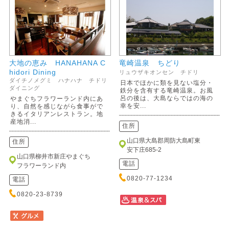
大地の恵み HANAHANA C
竜崎温泉 ちどり
hidori Dining
リュウザキオンセン チドリ
ダイチノメグミ ハナハナ チドリ
日本でほかに類を見ない塩分・
ダイニング
鉄分を含有する竜崎温泉。お風
呂の後は、大島ならではの海の
やまぐちフラワーランド内にあ
幸を安...
り、自然を感じながら食事がで
きるイタリアンレストラン。地
産地消...
住所
山口県大島郡周防大島町東
住所
安下庄685-2
山口県柳井市新庄やまぐち
電話
フラワーランド内
0820-77-1234
電話
0820-23-8739