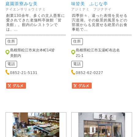
庭園茶寮みな美
味皆美 ふじな亭
テイエンサリョウミナミ
アジミナミ フジナテイ
創業130余年、多くの文人墨客に
四季折々、違った表情を見せる
愛されてきた老舗料亭旅館「皆
宍道湖。その叙景的風景をどの
美館」。館内のレストランで
部屋からも見渡せる絶景のお食
は、...
事処で...
住所
住所
島根県松江市末次本町14皆
島根県松江市玉湯町布志名
美館内
21-1
電話
電話
0852-21-5131
0852-62-0227