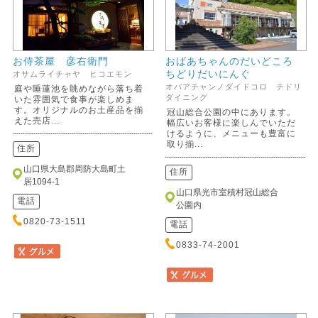
お侍茶屋 彦右衛門
おばあちゃんのだいどころ
ちどりだいにんぐ
オサムライチャヤ ヒコエモン
オバアチャンノダイドコロ チドリ
庭や睡蓮池を眺めながら落ち着
ダイニング
いた雰囲気で食事が楽しめま
す。オリジナルのお土産品を揃
冠山総合公園の中にあります。
えた売店...
幅広いお客様に楽しんでいただ
けるように、メニューも豊富に
取り揃...
住所
山口県大島郡周防大島町土
住所
居1094-1
山口県光市室積村冠山総合
電話
公園内
0820-73-1511
電話
0833-74-2001