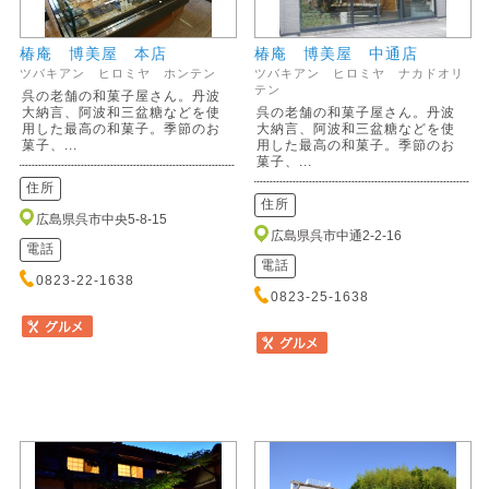
椿庵 博美屋 本店
椿庵 博美屋 中通店
ツバキアン ヒロミヤ ホンテン
ツバキアン ヒロミヤ ナカドオリ
テン
呉の老舗の和菓子屋さん。丹波
大納言、阿波和三盆糖などを使
呉の老舗の和菓子屋さん。丹波
用した最高の和菓子。季節のお
大納言、阿波和三盆糖などを使
菓子、...
用した最高の和菓子。季節のお
菓子、...
住所
住所
広島県呉市中央5-8-15
広島県呉市中通2-2-16
電話
電話
0823-22-1638
0823-25-1638