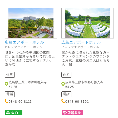
広島エアポートホテル
広島エアポートホテル
ヒロシマエアポートホテル
ヒロシマエアポートホテル
世界へつながる中四国の玄関
豊かな森に包まれた素敵なガー
口、広島空港から歩いて約5分と
デン・ウエディングのプランを
いう利便さに立地するホテル。
ご用意。主役のお二人はもちろ
豊かな...
ん、招...
住所
住所
広島県三原市本郷町善入寺
広島県三原市本郷町善入寺
64-25
64-25
電話
電話
0848-60-8111
0848-60-8191