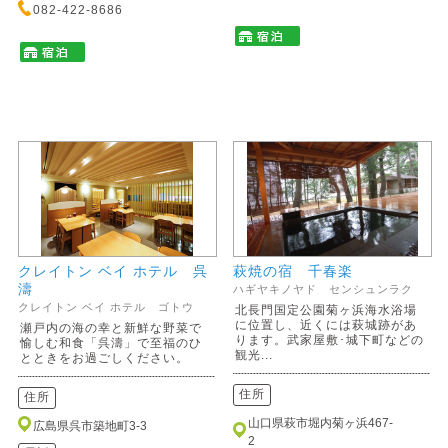
082-422-8686
クレイトン ベイ ホテル 呉
萩焼の宿 千春楽
濤
ハギヤキノヤド センシュンラク
クレイトン ベイ ホテル ゴトウ
北長門国定公園菊ヶ浜海水浴場
に位置し、近くには萩城跡があ
瀬戸内の海の幸と新鮮な野菜で
ります。武家屋敷･城下町などの
愉しむ和食「呉濤」で至福のひ
観光...
とときをお過ごしください。
住所
住所
山口県萩市堀内菊ヶ浜467-
広島県呉市築地町3-3
2