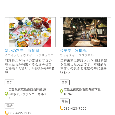
憩いの料亭 白竜湖
和菜亭 次郎丸
イコイノリョウテイ ハクリュウコ
ワサイテイ ジロウマル
料理長こだわりの素材をプロの
江戸末期に建設された旧財満邸
職人たちが演出する会席をぜひ
を改装したお店です。本格的な
ご堪能ください。4名様から60名
木作りの良さと建物の時代感を
様...
味わっ...
住所
住所
広島県東広島市西条岡町10
広島県東広島市西条町下見
-20ホテルヴァンコーネル3
1076-1
F
電話
電話
082-423-7556
082-422-1919