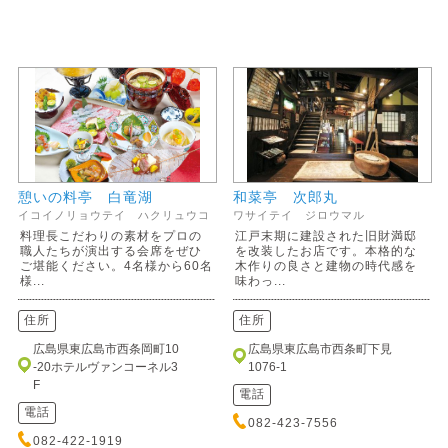
憩いの料亭 白竜湖
和菜亭 次郎丸
イコイノリョウテイ ハクリュウコ
ワサイテイ ジロウマル
料理長こだわりの素材をプロの
江戸末期に建設された旧財満邸
職人たちが演出する会席をぜひ
を改装したお店です。本格的な
ご堪能ください。4名様から60名
木作りの良さと建物の時代感を
様...
味わっ...
住所
住所
広島県東広島市西条岡町10
広島県東広島市西条町下見
-20ホテルヴァンコーネル3
1076-1
F
電話
電話
082-423-7556
082-422-1919