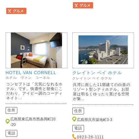
HOTEL VAN CORNELL
クレイトン ベイ ホテル
ホテル ヴァン コーネル
クレイトン ベイ ホテル
コンセプトは「元気になれるホ
呉湾に面した11階建ての白亜の
テル」です。快適性と朝食にこ
リゾート型シティホテル。お部
だわり、アイビー調のコーディ
屋は明るくゆったり寛げる空間
ネイト...
が魅...
住所
住所
広島県東広島市西条岡町10
広島県呉市築地町3-3
-20
電話
電話
0823-26-1111