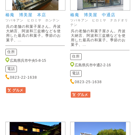
椿庵 博美屋 本店
椿庵 博美屋 中通店
ツバキアン ヒロミヤ ホンテン
ツバキアン ヒロミヤ ナカドオリ
テン
呉の老舗の和菓子屋さん。丹波
大納言、阿波和三盆糖などを使
呉の老舗の和菓子屋さん。丹波
用した最高の和菓子。季節のお
大納言、阿波和三盆糖などを使
菓子、...
用した最高の和菓子。季節のお
菓子、...
住所
住所
広島県呉市中央5-8-15
広島県呉市中通2-2-16
電話
電話
0823-22-1638
0823-25-1638