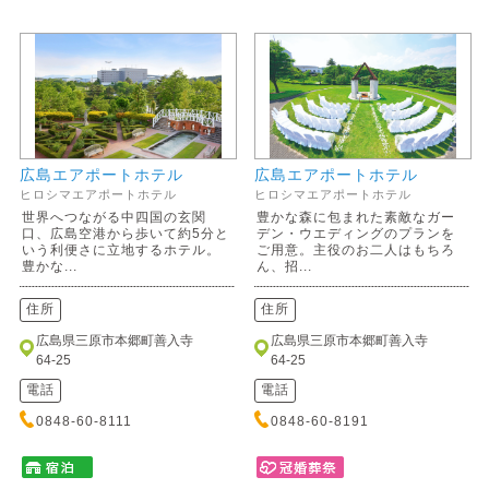
広島エアポートホテル
広島エアポートホテル
ヒロシマエアポートホテル
ヒロシマエアポートホテル
世界へつながる中四国の玄関
豊かな森に包まれた素敵なガー
口、広島空港から歩いて約5分と
デン・ウエディングのプランを
いう利便さに立地するホテル。
ご用意。主役のお二人はもちろ
豊かな...
ん、招...
住所
住所
広島県三原市本郷町善入寺
広島県三原市本郷町善入寺
64-25
64-25
電話
電話
0848-60-8111
0848-60-8191