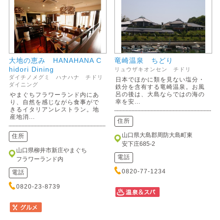
大地の恵み HANAHANA C
竜崎温泉 ちどり
hidori Dining
リュウザキオンセン チドリ
ダイチノメグミ ハナハナ チドリ
日本でほかに類を見ない塩分・
ダイニング
鉄分を含有する竜崎温泉。お風
呂の後は、大島ならではの海の
やまぐちフラワーランド内にあ
幸を安...
り、自然を感じながら食事がで
きるイタリアンレストラン。地
産地消...
住所
山口県大島郡周防大島町東
住所
安下庄685-2
山口県柳井市新庄やまぐち
電話
フラワーランド内
0820-77-1234
電話
0820-23-8739