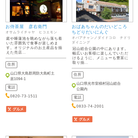
お侍茶屋 彦右衛門
おばあちゃんのだいどころ
ちどりだいにんぐ
オサムライチャヤ ヒコエモン
オバアチャンノダイドコロ チドリ
庭や睡蓮池を眺めながら落ち着
ダイニング
いた雰囲気で食事が楽しめま
す。オリジナルのお土産品を揃
冠山総合公園の中にあります。
えた売店...
幅広いお客様に楽しんでいただ
けるように、メニューも豊富に
取り揃...
住所
山口県大島郡周防大島町土
住所
居1094-1
山口県光市室積村冠山総合
電話
公園内
0820-73-1511
電話
0833-74-2001