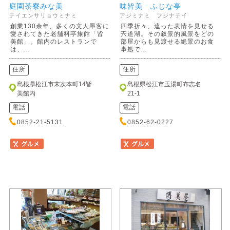
庭園茶寮みな美
味皆美 ふじな亭
テイエンサリョウミナミ
アジミナミ フジナテイ
創業130余年、多くの文人墨客に
四季折々、違った表情を見せる
愛されてきた老舗料亭旅館「皆
宍道湖。その叙景的風景をどの
美館」。館内のレストランで
部屋からも見渡せる絶景のお食
は、...
事処で...
住所
住所
島根県松江市末次本町14皆
島根県松江市玉湯町布志名
美館内
21-1
電話
電話
0852-21-5131
0852-62-0227