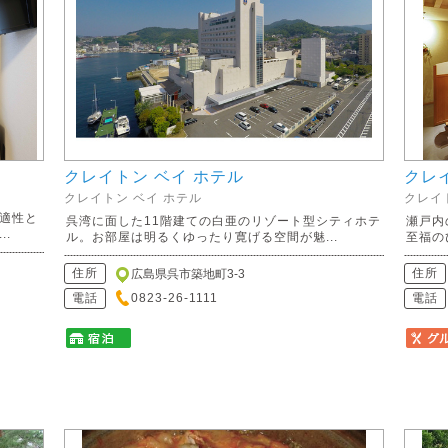
クレイトン ベイ ホテル
クレ
クレイトン ベイ ホテル
クレイ
適性と
呉湾に面した11階建ての白亜のリゾート型シティホテ
瀬戸内
.
ル。お部屋は明るくゆったり寛げる空間が魅...
至福の
住所
住所
広島県呉市築地町3-3
電話
0823-26-1111
電話