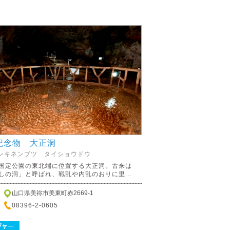
記念物 大正洞
ンキネンブツ タイショウドウ
国定公園の東北端に位置する大正洞。古来は
しの洞」と呼ばれ、戦乱や内乱のおりに里...
山口県美祢市美東町赤2669-1
08396-2-0605