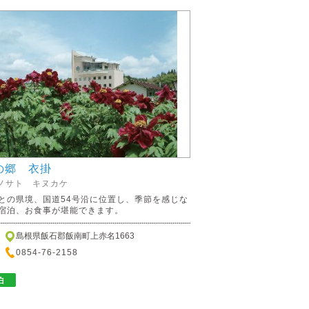
の郷 衣掛
ノサト キヌカケ
との県境、国道54号沿に位置し、季節を感じな
宿泊、お食事が堪能できます。
島根県飯石郡飯南町上赤名1663
0854-76-2158