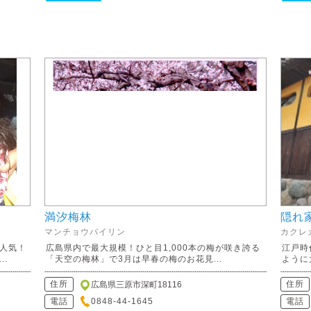
満汐梅林
隠れ
マンチョウバイリン
カクレ
人気！
広島県内で最大規模！ひと目1,000本の梅が咲き誇る
江戸時
.
「天空の梅林」で3月は早春の梅のお花見...
ように
住所
住所
広島県三原市深町18116
電話
0848-44-1645
電話