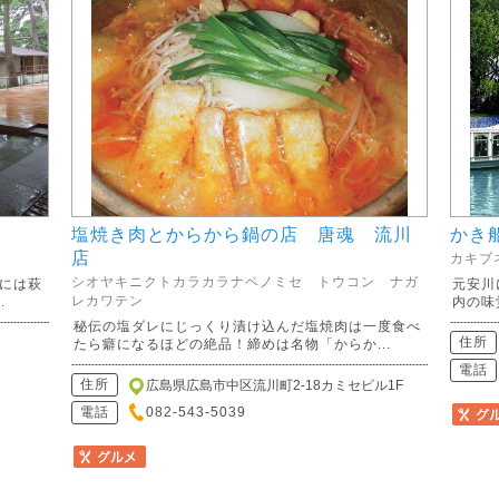
塩焼き肉とからから鍋の店 唐魂 流川
かき
店
カキブ
シオヤキニクトカラカラナベノミセ トウコン ナガ
には萩
元安川
レカワテン
.
内の味
秘伝の塩ダレにじっくり漬け込んだ塩焼肉は一度食べ
住所
たら癖になるほどの絶品！締めは名物「からか...
電話
住所
広島県広島市中区流川町2-18カミセビル1F
電話
082-543-5039