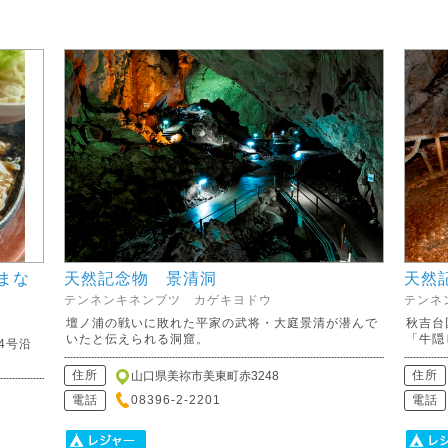
まな
天然記念物 景清洞
天然
テンネンキネンブツ カゲキヨドウ
テンネ
壇ノ浦の戦いに敗れた平家の武将・大庭景清が潜んで
秋吉台
いたと伝えられる洞窟。
「牛隠
4号沿
住所
住所
山口県美祢市美東町赤3248
電話
08396-2-2201
電話