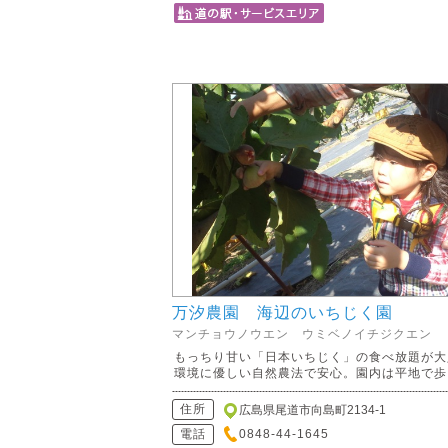
万汐農園 海辺のいちじく園
マンチョウノウエン ウミベノイチジクエン
もっちり甘い「日本いちじく」の食べ放題が大
環境に優しい自然農法で安心。園内は平地で歩..
住所
広島県尾道市向島町2134-1
電話
0848-44-1645