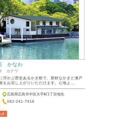
船 かなわ
ネ カナワ
に浮かぶ歴史あるかき船で、新鮮なかきと瀬戸
覚をお召し上がりいただけます。心地よ...
広島県広島市中区大手町1丁目地先
082-241-7416