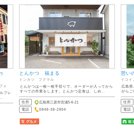
ドゥ
とんかつ 福まる
憩い
トンカツ フクマル
イコイ
フェ
とんかつは一枚一枚手切りで、オーダーが入ってから
広島県
すべての作業をします。とんかつ定食は、しめ...
がらご
ルフレ
.
住所
住所
広島県三原市宮浦5-6-21
電話
0848-38-2904
電話