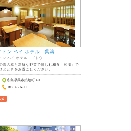
イトン ベイ ホテル 呉濤
トン ベイ ホテル ゴトウ
の海の幸と新鮮な野菜で愉しむ和食「呉濤」で
ひとときをお過ごしください。
広島県呉市築地町3-3
0823-26-1111