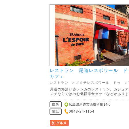
レストラン 尾道レスポワール 
カフェ
レストラン オノミチレスポワール ドゥ カ
尾道の海沿い赤レンガのレストラン。カジュア
ンチならではのお気軽洋食セットなどがありま..
住所
広島県尾道市西御所町14-5
電話
0848-24-1154