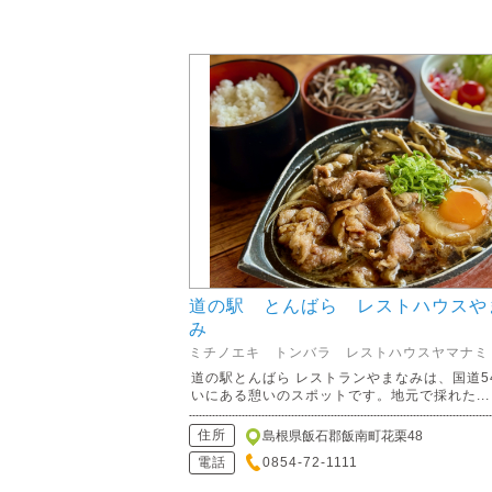
道の駅 とんばら レストハウスや
み
ミチノエキ トンバラ レストハウスヤマナミ
道の駅とんばら レストランやまなみは、国道5
いにある憩いのスポットです。地元で採れた...
住所
島根県飯石郡飯南町花栗48
電話
0854-72-1111