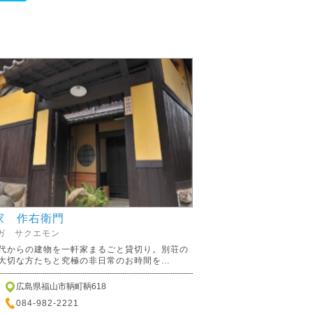
家 作右衛門
ガ サクエモン
代からの建物を一軒家まるごと貸切り。別荘の
大切な方たちと究極の非日常のお時間を...
広島県福山市鞆町鞆618
084-982-2221