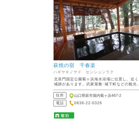
萩焼の宿 千春楽
ハギヤキノヤド センシュンラク
北長門国定公園菊ヶ浜海水浴場に位置し、近く
城跡があります。武家屋敷･城下町などの観光..
住所
山口県萩市堀内菊ヶ浜467-2
電話
0838-22-0326