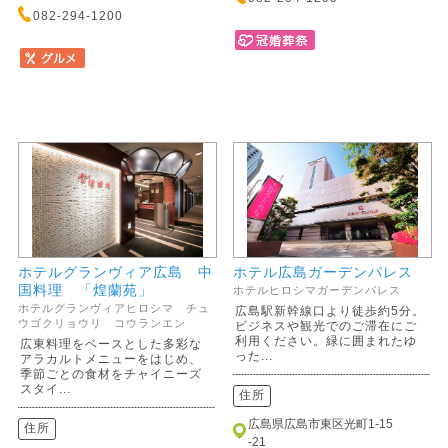
082-294-1200
ホテルグランヴィア広島 中
ホテル広島ガーデンパレス
国料理 「煌蘭苑」
ホテルヒロシマガーデンパレス
ホテルグランヴィアヒロシマ チュ
広島駅新幹線口より徒歩約5分。
ウゴクリョウリ コウランエン
ビジネスや観光でのご滞在にご
利用ください。緑に囲まれたゆ
広東料理をベースとした多彩な
った...
アラカルトメニューをはじめ、
季節ごとの食材をチャイニーズ
スタイ...
住所
広島県広島市東区光町1-15
住所
-21