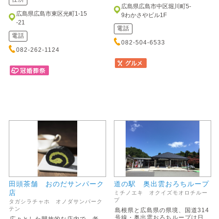
広島県広島市中区堀川町5-
広島県広島市東区光町1-15
9わかさやビル1F
-21
電話
電話
082-504-6533
082-262-1124
田頭茶舗 おのだサンパーク
道の駅 奥出雲おろちループ
店
ミチノエキ オクイズモオロチルー
プ
タガシラチャホ オノダサンパーク
テン
島根県と広島県の県境、国道314
号線・奥出雲おろちループは日