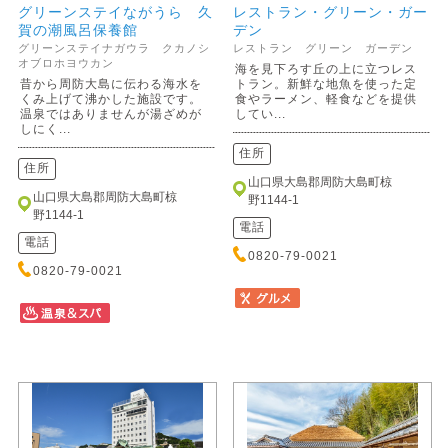
グリーンステイながうら 久
レストラン・グリーン・ガー
賀の潮風呂保養館
デン
グリーンステイナガウラ クカノシ
レストラン グリーン ガーデン
オブロホヨウカン
海を見下ろす丘の上に立つレス
昔から周防大島に伝わる海水を
トラン。新鮮な地魚を使った定
くみ上げて沸かした施設です。
食やラーメン、軽食などを提供
温泉ではありませんが湯ざめが
してい...
しにく...
住所
住所
山口県大島郡周防大島町椋
山口県大島郡周防大島町椋
野1144-1
野1144-1
電話
電話
0820-79-0021
0820-79-0021