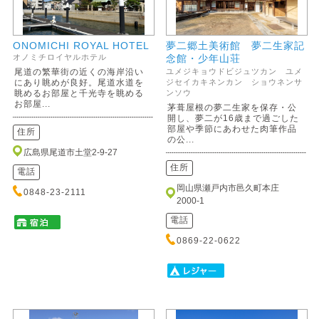
ONOMICHI ROYAL HOTEL
夢二郷土美術館 夢二生家記
念館・少年山荘
オノミチロイヤルホテル
尾道の繁華街の近くの海岸沿い
ユメジキョウドビジュツカン ユメ
にあり眺めが良好。尾道水道を
ジセイカキネンカン ショウネンサ
眺めるお部屋と千光寺を眺める
ンソウ
お部屋...
茅葺屋根の夢二生家を保存・公
開し、夢二が16歳まで過ごした
部屋や季節にあわせた肉筆作品
住所
の公...
広島県尾道市土堂2-9-27
住所
電話
岡山県瀬戸内市邑久町本庄
0848-23-2111
2000-1
電話
0869-22-0622