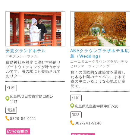
安芸グランドホテル
ANAクラウンプラザホテル広
島（Wedding）
アキグランドホテル
エーエヌエークラウンプラザホテル
厳島神社を対岸に望む本格的リ
ヒロシマ ウェディング
ゾートウエディングが叶うホテ
ルです。海の駅にも登録されて
数々の国際的な建築賞を受賞し
おりク...
た木もれ陽のチャペル。まるで
森の中にいるような心地よい空
間で、...
住所
広島県廿日市市宮島口西1-
住所
1-17
広島県広島市中区中町7-20
電話
電話
0829-56-0111
082-241-9140