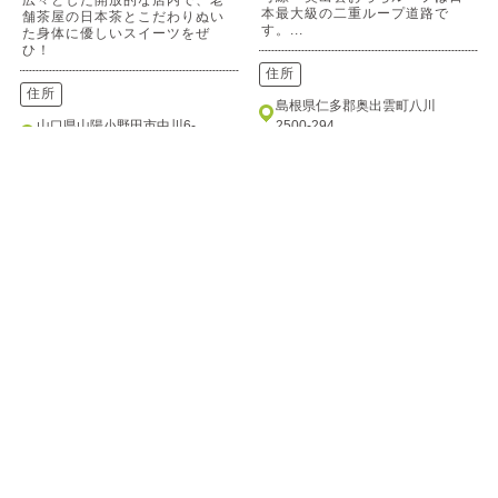
広々とした開放的な店内で、老
本最大級の二重ループ道路で
舗茶屋の日本茶とこだわりぬい
す。...
た身体に優しいスイーツをぜ
ひ！
住所
住所
島根県仁多郡奥出雲町八川
山口県山陽小野田市中川6-
2500-294
4-1おのだサンパーク1F
電話
電話
0854-52-3111
0836-39-6523
三国ロッジ
株式会社 やまだ屋 本店
ミクニロッジ
ヤマダヤ ホンテン