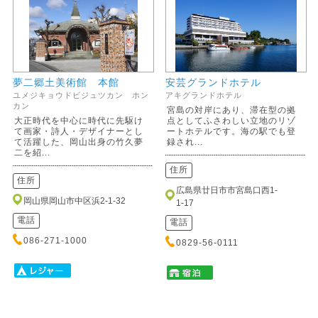
夢二郷土美術館 本館
安芸グランドホテル
ユメジキョウドビジュツカン ホン
アキグランドホテル
カン
宮島の対岸にあり、滞在型の拠
大正時代を中心に時代に先駆け
点としてふさわしい立地のリゾ
て画家・詩人・デザイナーとし
ートホテルです。海の駅でも登
て活躍した、岡山出身の竹久夢
録され...
二を紹...
住所
住所
広島県廿日市市宮島口西1-
岡山県岡山市中区浜2-1-32
1-17
電話
電話
086-271-1000
0829-56-0111