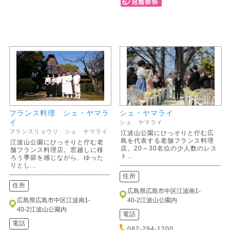
フランス料理 シェ・ヤマラ
シェ・ヤマライ
イ
シェ ヤマライ
フランスリョウリ シェ ヤマライ
江波山公園にひっそりと佇む広
島を代表する老舗フランス料理
江波山公園にひっそりと佇む老
店。20～30名位の少人数のレス
舗フランス料理店。窓越しに移
ト...
ろう季節を感じながら、ゆった
りとし...
住所
住所
広島県広島市中区江波南1-
広島県広島市中区江波南1-
40-2江波山公園内
40-2江波山公園内
電話
電話
082-294-1200