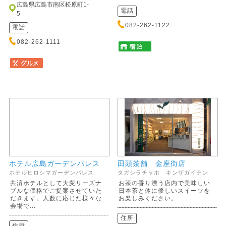
広島県広島市南区松原町1-
電話
5
082-262-1122
電話
082-262-1111
ホテル広島ガーデンパレス
田頭茶舗 金座街店
ホテルヒロシマガーデンパレス
タガシラチャホ キンザガイテン
共済ホテルとして大変リーズナ
お茶の香り漂う店内で美味しい
ブルな価格でご提案させていた
日本茶と体に優しいスイーツを
だきます。人数に応じた様々な
お楽しみください。
会場で...
住所
住所