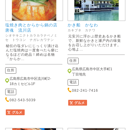
塩焼き肉とからから鍋の店
かき船 かなわ
唐魂 流川店
カキブネ カナワ
シオヤキニクトカラカラナベノミ
元安川に浮かぶ歴史あるかき船
セ トウコン ナガレカワテン
で、新鮮なかきと瀬戸内の味覚
をお召し上がりいただけます。
秘伝の塩ダレにじっくり漬け込
心地よ...
んだ塩焼肉は一度食べたら癖に
なるほどの絶品！締めは名物
「からか...
住所
広島県広島市中区大手町1
住所
丁目地先
広島県広島市中区流川町2-
電話
18カミセビル1F
082-241-7416
電話
082-543-5039