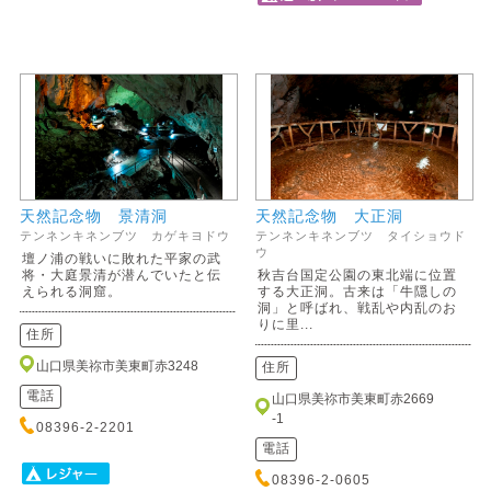
天然記念物 景清洞
天然記念物 大正洞
テンネンキネンブツ カゲキヨドウ
テンネンキネンブツ タイショウド
ウ
壇ノ浦の戦いに敗れた平家の武
将・大庭景清が潜んでいたと伝
秋吉台国定公園の東北端に位置
えられる洞窟。
する大正洞。古来は「牛隠しの
洞」と呼ばれ、戦乱や内乱のお
りに里...
住所
山口県美祢市美東町赤3248
住所
電話
山口県美祢市美東町赤2669
-1
08396-2-2201
電話
08396-2-0605