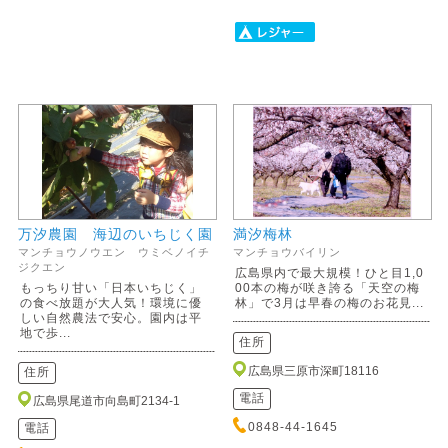
万汐農園 海辺のいちじく園
満汐梅林
マンチョウノウエン ウミベノイチ
マンチョウバイリン
ジクエン
広島県内で最大規模！ひと目1,0
もっちり甘い「日本いちじく」
00本の梅が咲き誇る「天空の梅
の食べ放題が大人気！環境に優
林」で3月は早春の梅のお花見...
しい自然農法で安心。園内は平
地で歩...
住所
広島県三原市深町18116
住所
電話
広島県尾道市向島町2134-1
0848-44-1645
電話