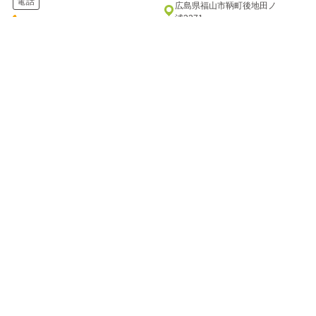
電話
広島県福山市鞆町後地田ノ
浦3371
084-982-2221
電話
084-982-2111
七瀬川 渓流釣り場
万古渓養魚観光センター
ナナセガワ ケイリュウツリバ
バンコケイヨウギョカンコウセンタ
ー
自然の川をそのまま利用した釣
り場です。釣った魚は持ち帰る
七瀬川のほとりに建つ釣り堀り
もよし、バーベキューハウスで
です。川のせせらぎを聞きなが
焼いて...
ら、渓流釣りの気分を楽しんで
はいか...
住所
住所