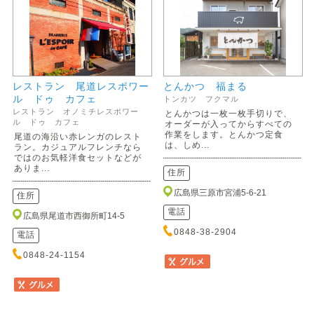
レストラン 尾道レスポワー
とんかつ 福まる
ル ドゥ カフェ
トンカツ フクマル
レストラン オノミチレスポワー
とんかつは一枚一枚手切りで、
ル ドゥ カフェ
オーダーが入ってからすべての
作業をします。とんかつ定食
尾道の海沿い赤レンガのレスト
は、しめ...
ラン。カジュアルフレンチなら
ではのお気軽洋食セットなどが
ありま...
住所
広島県三原市宮浦5-6-21
住所
電話
広島県尾道市西御所町14-5
0848-38-2904
電話
0848-24-1154