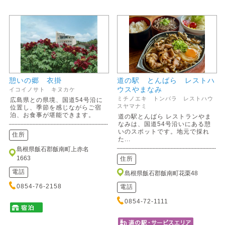
憩いの郷 衣掛
道の駅 とんばら レストハ
ウスやまなみ
イコイノサト キヌカケ
ミチノエキ トンバラ レストハウ
広島県との県境、国道54号沿に
スヤマナミ
位置し、季節を感じながらご宿
泊、お食事が堪能できます。
道の駅とんばら レストランやま
なみは、国道54号沿いにある憩
いのスポットです。地元で採れ
住所
た...
島根県飯石郡飯南町上赤名
1663
住所
電話
島根県飯石郡飯南町花栗48
0854-76-2158
電話
0854-72-1111