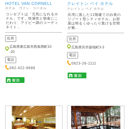
HOTEL VAN CORNELL
クレイトン ベイ ホテル
ホテル ヴァン コーネル
クレイトン ベイ ホテル
コンセプトは「元気になれるホ
呉湾に面した11階建ての白亜の
テル」です。快適性と朝食にこ
リゾート型シティホテル。お部
だわり、アイビー調のコーディ
屋は明るくゆったり寛げる空間
ネイト...
が魅...
住所
住所
広島県東広島市西条岡町10
広島県呉市築地町3-3
-20
電話
電話
0823-26-1111
082-422-8686