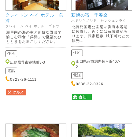
クレイトン ベイ ホテル 呉
萩焼の宿 千春楽
濤
ハギヤキノヤド センシュンラク
クレイトン ベイ ホテル ゴトウ
北長門国定公園菊ヶ浜海水浴場
に位置し、近くには萩城跡があ
瀬戸内の海の幸と新鮮な野菜で
ります。武家屋敷･城下町などの
愉しむ和食「呉濤」で至福のひ
観光...
とときをお過ごしください。
住所
住所
山口県萩市堀内菊ヶ浜467-
広島県呉市築地町3-3
2
電話
電話
0823-26-1111
0838-22-0326