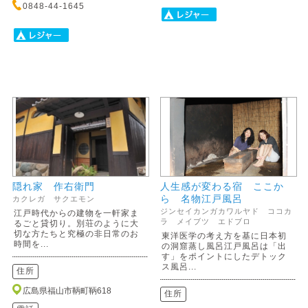
0848-44-1645
隠れ家 作右衛門
人生感が変わる宿 ここか
ら 名物江戸風呂
カクレガ サクエモン
ジンセイカンガカワルヤド ココカ
江戸時代からの建物を一軒家ま
ラ メイブツ エドブロ
るごと貸切り。別荘のように大
切な方たちと究極の非日常のお
東洋医学の考え方を基に日本初
時間を...
の洞窟蒸し風呂江戸風呂は「出
す」をポイントにしたデトック
ス風呂...
住所
広島県福山市鞆町鞆618
住所