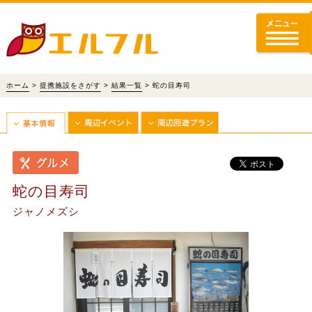
ホーム
>
提携施設をさがす
>
結果一覧
> 蛇の目寿司
蛇の目寿司
ジャノメズシ