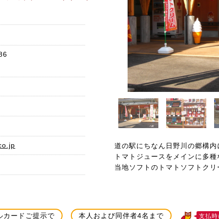
86
co.jp
道の駅にちなん日野川の郷構内
トマトジュースをメインに多種
当地ソフトのトマトソフトクリ
ルカードご提示で
本人および同伴者4名まで
支払時