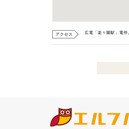
広電「楽々園駅」電停
アクセス