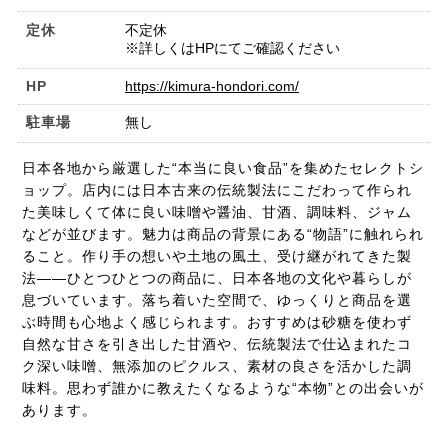
定休
不定休
※詳しくはHPにてご確認ください
HP
https://kimura-hondori.com/
駐車場
無し
日本各地から厳選した“本当に良い食品”を集めたセレクトシ
ョップ。店内には日本古来の伝統製法にこだわって作られ
た美味しくて体に良い味噌や醤油、甘酒、調味料、ジャム
などが並びます。魅力は商品の背景にある“物語”に触れられ
ること。作り手の想いや土地の風土、受け継がれてきた製
法――ひとつひとつの商品に、日本各地の文化や暮らしが
息づいています。落ち着いた空間で、ゆっくりと商品を選
ぶ時間も心地よく感じられます。おすすめは砂糖を使わず
自然な甘さを引き出した甘酒や、伝統製法で仕込まれたコ
ク深い味噌、無添加のピクルス、素材の良さを活かした調
味料。思わず誰かに教えたくなるような“本物”との出会いが
あります。