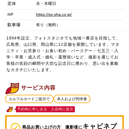
定休
水・木曜日
HP
https://so-sha.co.jp/
駐車場
有り（無料）
1994年設立、フォトスタジオでも地域一番店を目指して、
広島県、山口県、岡山県に12店舗を展開しています。マタ
ニティ・お宮参り・お食い初め・バースデー・七五三・入
学・卒業・成人式・婚礼・還暦祝いなど、撮影を通じてお
客様の笑顔の瞬間や大切な記念日に携わり、思い出を素敵
なカタチにいたします。
サービス内容
エルフルカードご提示で
本人および同伴者
予約時に申し出る 入店時に提示
キャビネプ
商品お買い上げの方 撮影後に