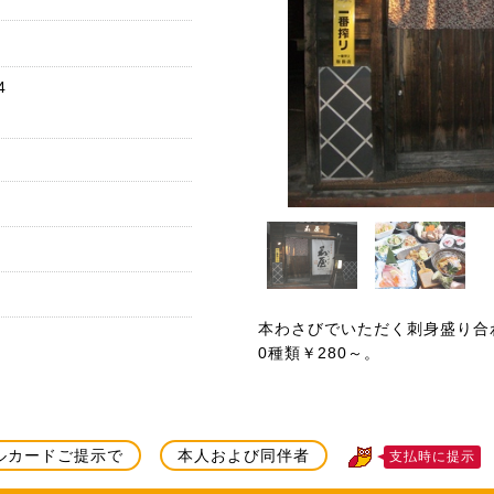
4
本わさびでいただく刺身盛り合わ
0種類￥280～。
ルカードご提示で
本人および同伴者
支払時に提示