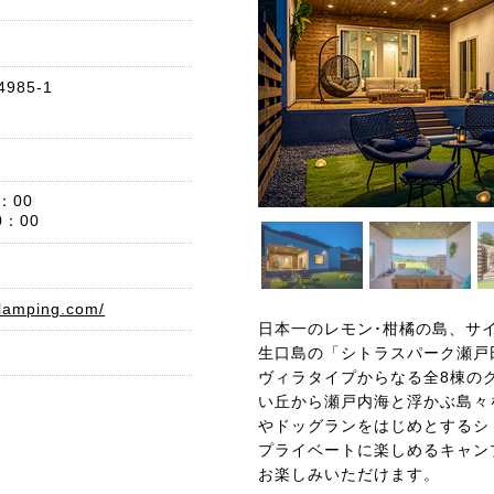
85-1
：00
：00
glamping.com/
日本一のレモン･柑橘の島、サ
生口島の「シトラスパーク瀬戸
ヴィラタイプからなる全8棟の
い丘から瀬戸内海と浮かぶ島々
やドッグランをはじめとするシ
プライベートに楽しめるキャン
お楽しみいただけます。